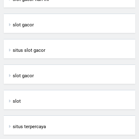
slot gacor
situs slot gacor
slot gacor
slot
situs terpercaya