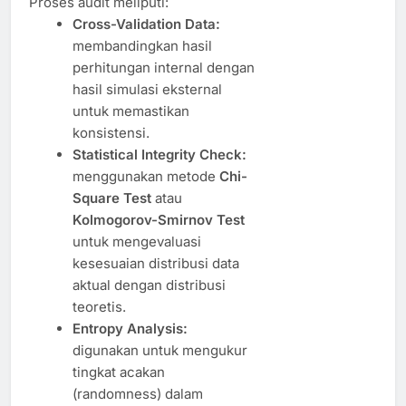
Proses audit meliputi:
Cross-Validation Data:
membandingkan hasil
perhitungan internal dengan
hasil simulasi eksternal
untuk memastikan
konsistensi.
Statistical Integrity Check:
menggunakan metode
Chi-
Square Test
atau
Kolmogorov-Smirnov Test
untuk mengevaluasi
kesesuaian distribusi data
aktual dengan distribusi
teoretis.
Entropy Analysis:
digunakan untuk mengukur
tingkat acakan
(randomness) dalam