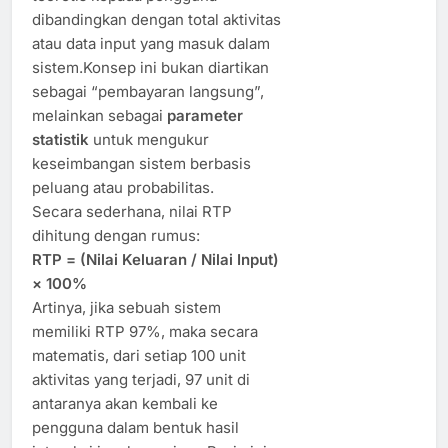
dibandingkan dengan total aktivitas
atau data input yang masuk dalam
sistem.Konsep ini bukan diartikan
sebagai “pembayaran langsung”,
melainkan sebagai
parameter
statistik
untuk mengukur
keseimbangan sistem berbasis
peluang atau probabilitas.
Secara sederhana, nilai RTP
dihitung dengan rumus:
RTP = (Nilai Keluaran / Nilai Input)
× 100%
Artinya, jika sebuah sistem
memiliki RTP 97%, maka secara
matematis, dari setiap 100 unit
aktivitas yang terjadi, 97 unit di
antaranya akan kembali ke
pengguna dalam bentuk hasil