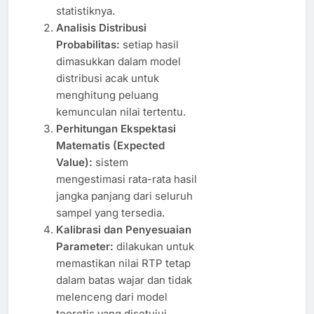
statistiknya.
Analisis Distribusi
Probabilitas:
setiap hasil
dimasukkan dalam model
distribusi acak untuk
menghitung peluang
kemunculan nilai tertentu.
Perhitungan Ekspektasi
Matematis (Expected
Value):
sistem
mengestimasi rata-rata hasil
jangka panjang dari seluruh
sampel yang tersedia.
Kalibrasi dan Penyesuaian
Parameter:
dilakukan untuk
memastikan nilai RTP tetap
dalam batas wajar dan tidak
melenceng dari model
teoretis yang disetujui.