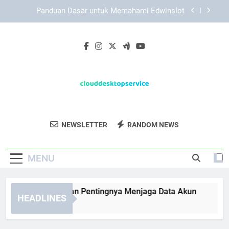
Skip
EDWINSLOT Login Cepat: Tips Akses Akun tanpa
to
Hambatan
content
Tips Memastikan Login Edwinslot Berjalan
Lancar dengan Akses yang Stabil dan Aman
TIARA4D Login dan Pentingnya Menjaga Data
Akun
Panduan Dasar untuk Memahami Edwinslot
EDWINSLOT Login Cepat: Tips Akses Akun tanpa
Hambatan
Cloud Desktop
Nikmati Akses Desktop Berbasis Awan Yang
Tips Memastikan Login Edwinslot Berjalan
NEWSLETTER
RANDOM NEWS
Service
Lancar dengan Akses yang Stabil dan Aman
Cepat Dan Aman Dari Cloud Desktop
Service.
MENU
IARA4D Login dan Pentingnya Menjaga Data Akun
Pandu
HEADLINES
Weeks Ago
1 Mont