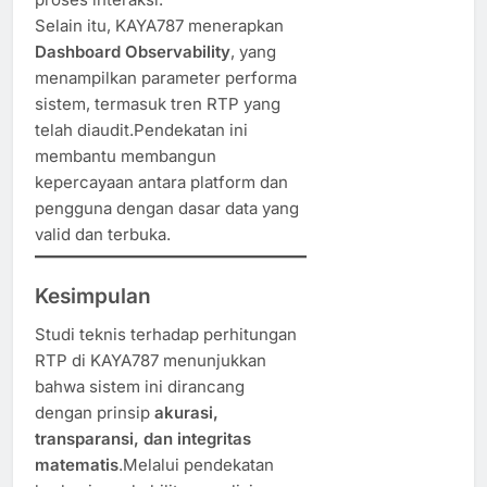
Selain itu, KAYA787 menerapkan
Dashboard Observability
, yang
menampilkan parameter performa
sistem, termasuk tren RTP yang
telah diaudit.Pendekatan ini
membantu membangun
kepercayaan antara platform dan
pengguna dengan dasar data yang
valid dan terbuka.
Kesimpulan
Studi teknis terhadap perhitungan
RTP di KAYA787 menunjukkan
bahwa sistem ini dirancang
dengan prinsip
akurasi,
transparansi, dan integritas
matematis
.Melalui pendekatan