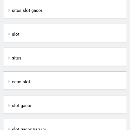
situs slot gacor
slot
situs
depo slot
slot gacor
slot gacor hari ini