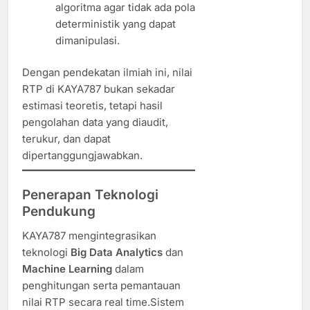
algoritma agar tidak ada pola
deterministik yang dapat
dimanipulasi.
Dengan pendekatan ilmiah ini, nilai
RTP di KAYA787 bukan sekadar
estimasi teoretis, tetapi hasil
pengolahan data yang diaudit,
terukur, dan dapat
dipertanggungjawabkan.
Penerapan Teknologi
Pendukung
KAYA787 mengintegrasikan
teknologi
Big Data Analytics
dan
Machine Learning
dalam
penghitungan serta pemantauan
nilai RTP secara real time.Sistem