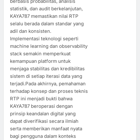
berbasis probabilitas, analisis
statistik, dan audit berkelanjutan,
KAYA787 memastikan nilai RTP
selalu berada dalam standar yang
adil dan konsisten.
Implementasi teknologi seperti
machine learning dan observability
stack semakin memperkuat
kemampuan platform untuk
menjaga stabilitas dan kredibilitas
sistem di setiap iterasi data yang
terjadi.Pada akhirnya, pemahaman
terhadap konsep dan proses teknis
RTP ini menjadi bukti bahwa
KAYA787 beroperasi dengan
prinsip keandalan digital yang
dapat diverifikasi secara ilmiah
serta memberikan manfaat nyata
bagi pengguna dalam konteks