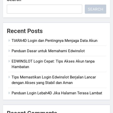
SEARCH
Recent Posts
TIARA4D Login dan Pentingnya Menjaga Data Akun
Panduan Dasar untuk Memahami Edwinslot
EDWINSLOT Login Cepat: Tips Akses Akun tanpa
Hambatan
Tips Memastikan Login Edwinslot Berjalan Lancar
dengan Akses yang Stabil dan Aman
Panduan Login Lebah4D Jika Halaman Terasa Lambat