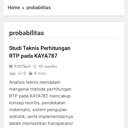
Home
probabilitas
probabilitas
Studi Teknis Perhitungan
RTP pada KAYA787
9307be5
10 months
ago
0
8 mins
Analisis teknis mendalam
mengenai metode perhitungan
RTP pada KAYA787, mencakup
konsep teoritis, pendekatan
matematis, sistem pengujian
statistik, serta implementasinya
dalam memastikan transparansi