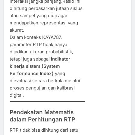
interaksi jangka panjang.Rasio ini
dihitung berdasarkan jutaan siklus
atau sampel yang diuji agar
mendapatkan representasi yang
akurat.
Dalam konteks KAYA787,
parameter RTP tidak hanya
dijadikan ukuran probabilistik,
tetapi juga sebagai
indikator
kinerja sistem (System
Performance Index)
yang
dievaluasi secara berkala melalui
proses pengujian dan kalibrasi
digital.
Pendekatan Matematis
dalam Perhitungan RTP
RTP tidak bisa dihitung dari satu