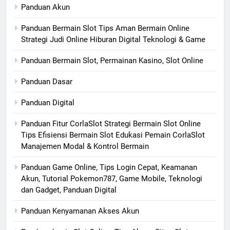
Panduan Akun
Panduan Bermain Slot Tips Aman Bermain Online
Strategi Judi Online Hiburan Digital Teknologi & Game
Panduan Bermain Slot, Permainan Kasino, Slot Online
Panduan Dasar
Panduan Digital
Panduan Fitur CorlaSlot Strategi Bermain Slot Online
Tips Efisiensi Bermain Slot Edukasi Pemain CorlaSlot
Manajemen Modal & Kontrol Bermain
Panduan Game Online, Tips Login Cepat, Keamanan
Akun, Tutorial Pokemon787, Game Mobile, Teknologi
dan Gadget, Panduan Digital
Panduan Kenyamanan Akses Akun