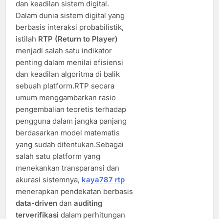
dan keadilan sistem digital.
Dalam dunia sistem digital yang
berbasis interaksi probabilistik,
istilah
RTP (Return to Player)
menjadi salah satu indikator
penting dalam menilai efisiensi
dan keadilan algoritma di balik
sebuah platform.RTP secara
umum menggambarkan rasio
pengembalian teoretis terhadap
pengguna dalam jangka panjang
berdasarkan model matematis
yang sudah ditentukan.Sebagai
salah satu platform yang
menekankan transparansi dan
akurasi sistemnya,
kaya787 rtp
menerapkan pendekatan berbasis
data-driven
dan
auditing
terverifikasi
dalam perhitungan