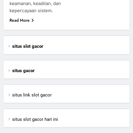
keamanan, keadilan, dan
kepercayaan sistem.
Read More
situs slot gacor
situs gacor
situs link slot gacor
situs slot gacor hari ini