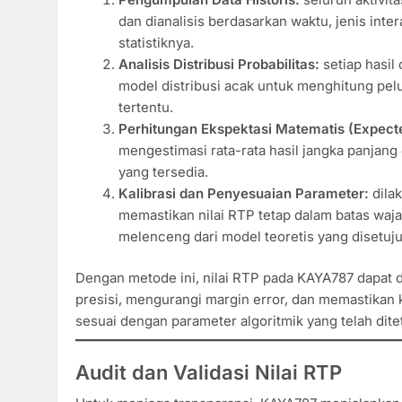
dan dianalisis berdasarkan waktu, jenis inter
statistiknya.
Analisis Distribusi Probabilitas:
setiap hasil
model distribusi acak untuk menghitung pel
tertentu.
Perhitungan Ekspektasi Matematis (Expect
mengestimasi rata-rata hasil jangka panjang
yang tersedia.
Kalibrasi dan Penyesuaian Parameter:
dila
memastikan nilai RTP tetap dalam batas waja
melenceng dari model teoretis yang disetuju
Dengan metode ini, nilai RTP pada KAYA787 dapat 
presisi, mengurangi margin error, dan memastikan 
sesuai dengan parameter algoritmik yang telah dite
Audit dan Validasi Nilai RTP