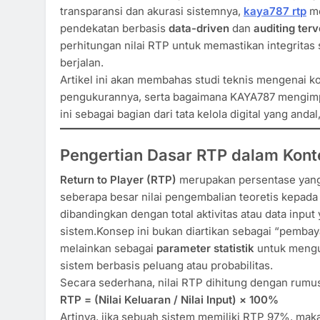
transparansi dan akurasi sistemnya,
kaya787 rtp
me
pendekatan berbasis
data-driven
dan
auditing terv
perhitungan nilai RTP untuk memastikan integritas 
berjalan.
Artikel ini akan membahas studi teknis mengenai 
pengukurannya, serta bagaimana KAYA787 mengim
ini sebagai bagian dari tata kelola digital yang andal
Pengertian Dasar RTP dalam Konte
Return to Player (RTP)
merupakan persentase yan
seberapa besar nilai pengembalian teoretis kepad
dibandingkan dengan total aktivitas atau data inpu
sistem.Konsep ini bukan diartikan sebagai “pembay
melainkan sebagai
parameter statistik
untuk meng
sistem berbasis peluang atau probabilitas.
Secara sederhana, nilai RTP dihitung dengan rumu
RTP = (Nilai Keluaran / Nilai Input) × 100%
Artinya, jika sebuah sistem memiliki RTP 97%, mak