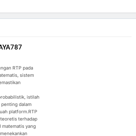
KAYA787
tungan RTP pada
tematis, sistem
memastikan
obabilistik, istilah
r penting dalam
ebuah platform.RTP
eoretis terhadap
l matematis yang
g menekankan