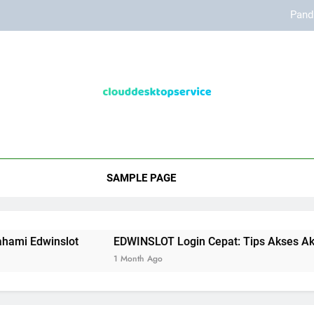
Pand
EDWINSLOT Login Cep
Tips Memastikan Login Edwinslot Berjalan Lanc
TIARA4D Log
ud Desktop Service
Pand
kses Desktop Berbasis Awan Yang Cepat Dan Aman Dari Cloud D
EDWINSLOT Login Cep
SAMPLE PAGE
Tips Memastikan Login Edwinslot Berjalan Lanc
lot
EDWINSLOT Login Cepat: Tips Akses Akun tanpa H
1 Month Ago