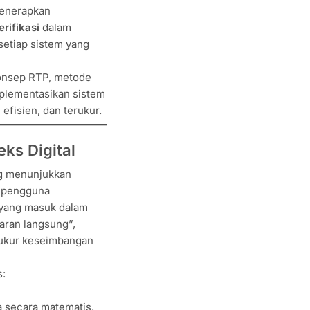
nerapkan
erifikasi
dalam
setiap sistem yang
konsep RTP, metode
plementasikan sistem
, efisien, dan terukur.
ks Digital
g menunjukkan
a pengguna
t yang masuk dalam
aran langsung”,
ukur keseimbangan
s:
a secara matematis,