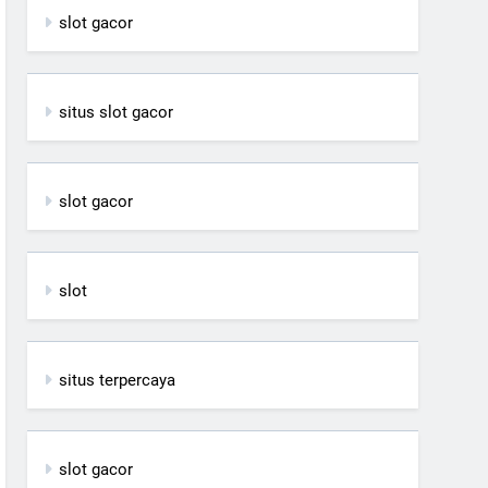
slot gacor
situs slot gacor
slot gacor
slot
situs terpercaya
slot gacor