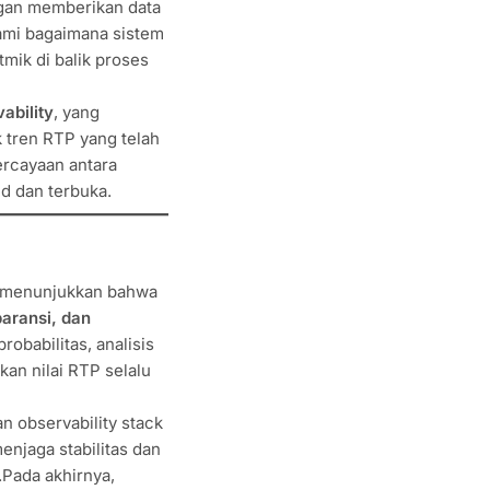
gan memberikan data
hami bagaimana sistem
tmik di balik proses
ability
, yang
 tren RTP yang telah
rcayaan antara
d dan terbuka.
7 menunjukkan bahwa
paransi, dan
robabilitas, analisis
kan nilai RTP selalu
n observability stack
jaga stabilitas dan
i.Pada akhirnya,