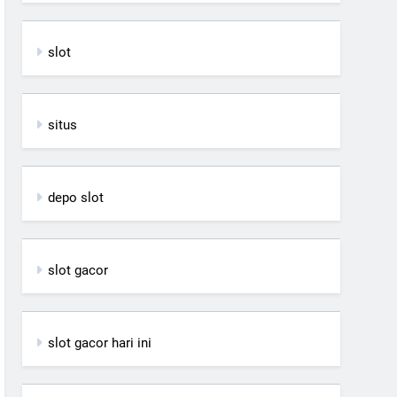
slot
situs
depo slot
slot gacor
slot gacor hari ini