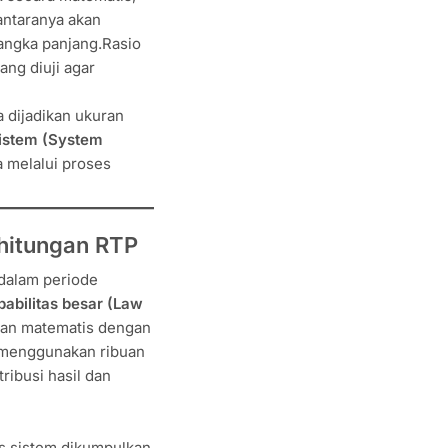
i antaranya akan
jangka panjang.Rasio
ang diuji agar
 dijadikan ukuran
 sistem (System
a melalui proses
hitungan RTP
u dalam periode
abilitas besar (Law
an matematis dengan
 menggunakan ribuan
ribusi hasil dan
as sistem dikumpulkan