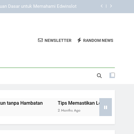
uan Dasar untuk Memahami Edwinslot
at: Tips Akses Akun tanpa Hambatan
ar dengan Akses yang Stabil dan Aman
NEWSLETTER
RANDOM NEWS
in dan Pentingnya Menjaga Data Akun
uan Dasar untuk Memahami Edwinslot
esktop Service.
at: Tips Akses Akun tanpa Hambatan
ar dengan Akses yang Stabil dan Aman
ambatan
Tips Memastikan Login Edwinslot Berjalan Lan
2 Months Ago