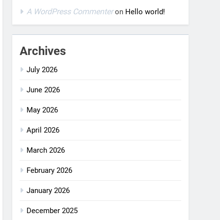
A WordPress Commenter
on
Hello world!
Archives
July 2026
June 2026
May 2026
April 2026
March 2026
February 2026
January 2026
December 2025