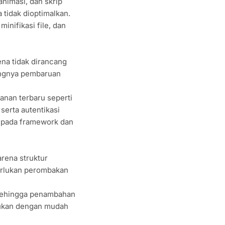
animasi, dan skrip
 tidak dioptimalkan.
minifikasi file, dan
ena tidak dirancang
angnya pembaruan
nan terbaru seperti
serta autentikasi
is pada framework dan
arena struktur
erlukan perombakan
 sehingga penambahan
lakukan dengan mudah