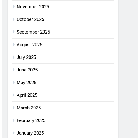
November 2025
October 2025
September 2025
August 2025
July 2025
June 2025
May 2025
April 2025
March 2025
February 2025
January 2025