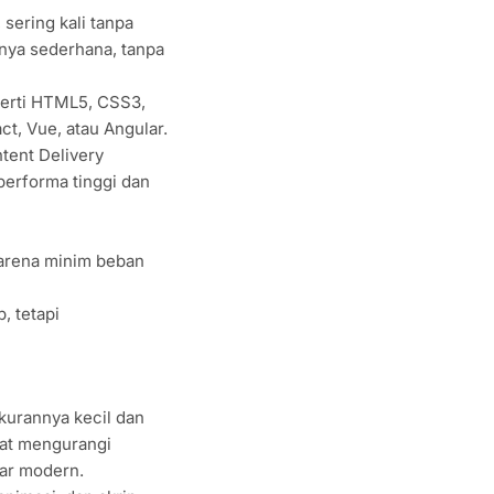
sering kali tanpa
snya sederhana, tanpa
perti HTML5, CSS3,
t, Vue, atau Angular.
tent Delivery
erforma tinggi dan
karena minim beban
, tetapi
kurannya kecil dan
pat mengurangi
ar modern.