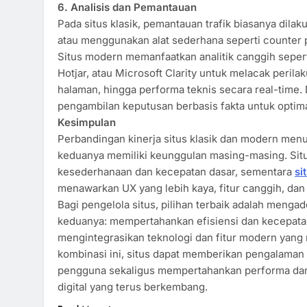
6. Analisis dan Pemantauan
Pada situs klasik, pemantauan trafik biasanya dila
atau menggunakan alat sederhana seperti counter
Situs modern memanfaatkan analitik canggih sepert
Hotjar, atau Microsoft Clarity untuk melacak perila
halaman, hingga performa teknis secara real-time.
pengambilan keputusan berbasis fakta untuk optima
Kesimpulan
Perbandingan kinerja situs klasik dan modern me
keduanya memiliki keunggulan masing-masing. Situ
kesederhanaan dan kecepatan dasar, sementara
si
menawarkan UX yang lebih kaya, fitur canggih, dan
Bagi pengelola situs, pilihan terbaik adalah menga
keduanya: mempertahankan efisiensi dan kecepatan 
mengintegrasikan teknologi dan fitur modern yang
kombinasi ini, situs dapat memberikan pengalaman 
pengguna sekaligus mempertahankan performa dan
digital yang terus berkembang.