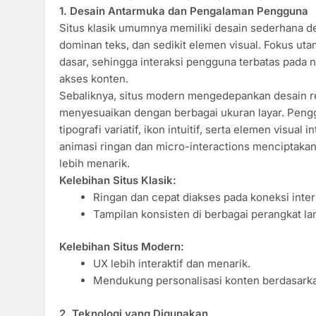
1. Desain Antarmuka dan Pengalaman Pengguna
Situs klasik umumnya memiliki desain sederhana den
dominan teks, dan sedikit elemen visual. Fokus ut
dasar, sehingga interaksi pengguna terbatas pada 
akses konten.
Sebaliknya, situs modern mengedepankan desain 
menyesuaikan dengan berbagai ukuran layar. Pengg
tipografi variatif, ikon intuitif, serta elemen visual i
animasi ringan dan micro-interactions menciptak
lebih menarik.
Kelebihan Situs Klasik:
Ringan dan cepat diakses pada koneksi inter
Tampilan konsisten di berbagai perangkat la
Kelebihan Situs Modern:
UX lebih interaktif dan menarik.
Mendukung personalisasi konten berdasarka
2. Teknologi yang Digunakan