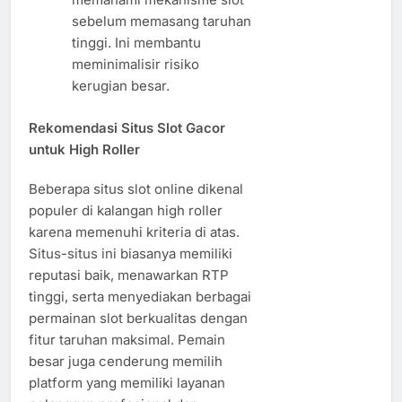
sebelum memasang taruhan
tinggi. Ini membantu
meminimalisir risiko
kerugian besar.
Rekomendasi Situs Slot Gacor
untuk High Roller
Beberapa situs slot online dikenal
populer di kalangan high roller
karena memenuhi kriteria di atas.
Situs-situs ini biasanya memiliki
reputasi baik, menawarkan RTP
tinggi, serta menyediakan berbagai
permainan slot berkualitas dengan
fitur taruhan maksimal. Pemain
besar juga cenderung memilih
platform yang memiliki layanan