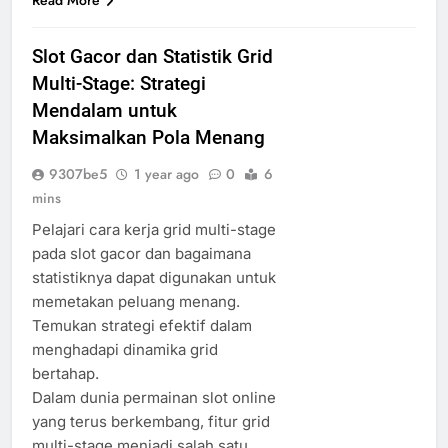
Slot Gacor dan Statistik Grid
Multi-Stage: Strategi
Mendalam untuk
Maksimalkan Pola Menang
9307be5
1 year ago
0
6
mins
Pelajari cara kerja grid multi-stage
pada slot gacor dan bagaimana
statistiknya dapat digunakan untuk
memetakan peluang menang.
Temukan strategi efektif dalam
menghadapi dinamika grid
bertahap.
Dalam dunia permainan slot online
yang terus berkembang, fitur grid
multi-stage menjadi salah satu