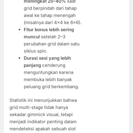
meningkat 25–40%
saat
grid berpindah dari tahap
awal ke tahap menengah
(misalnya dari 4×4 ke 6×6).
Fitur bonus lebih sering
muncul
setelah 2–3
perubahan grid dalam satu
siklus spin.
Durasi sesi yang lebih
panjang
cenderung
menguntungkan karena
membuka lebih banyak
peluang grid berkembang.
Statistik ini menunjukkan bahwa
grid multi-stage tidak hanya
sekadar gimmick visual, tetapi
menjadi indikator penting dalam
mendeteksi apakah sebuah slot