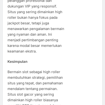
pelanggan profesional dan
dukungan VIP yang responsif.
Situs yang sering dimainkan high
roller bukan hanya fokus pada
jackpot besar, tetapi juga
menawarkan pengalaman bermain
yang nyaman dan aman. Ini
menjadi pertimbangan penting
karena modal besar memerlukan
keamanan ekstra.
Kesimpulan
Bermain slot sebagai high roller
membutuhkan strategi, pemilihan
situs yang tepat, dan pemahaman
mendalam tentang permainan.
Situs slot gacor yang sering
dimainkan high roller biasanya