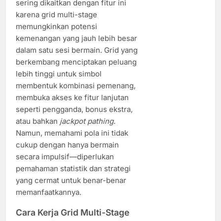
sering dikaitkan dengan fitur ini
karena grid multi-stage
memungkinkan potensi
kemenangan yang jauh lebih besar
dalam satu sesi bermain. Grid yang
berkembang menciptakan peluang
lebih tinggi untuk simbol
membentuk kombinasi pemenang,
membuka akses ke fitur lanjutan
seperti pengganda, bonus ekstra,
atau bahkan
jackpot pathing
.
Namun, memahami pola ini tidak
cukup dengan hanya bermain
secara impulsif—diperlukan
pemahaman statistik dan strategi
yang cermat untuk benar-benar
memanfaatkannya.
Cara Kerja Grid Multi-Stage