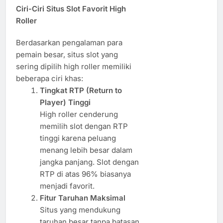
Ciri-Ciri Situs Slot Favorit High
Roller
Berdasarkan pengalaman para
pemain besar, situs slot yang
sering dipilih high roller memiliki
beberapa ciri khas:
Tingkat RTP (Return to
Player) Tinggi
High roller cenderung
memilih slot dengan RTP
tinggi karena peluang
menang lebih besar dalam
jangka panjang. Slot dengan
RTP di atas 96% biasanya
menjadi favorit.
Fitur Taruhan Maksimal
Situs yang mendukung
taruhan besar tanpa batasan