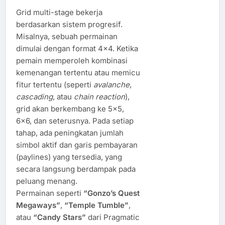
Grid multi-stage bekerja
berdasarkan sistem progresif.
Misalnya, sebuah permainan
dimulai dengan format 4×4. Ketika
pemain memperoleh kombinasi
kemenangan tertentu atau memicu
fitur tertentu (seperti
avalanche
,
cascading
, atau
chain reaction
),
grid akan berkembang ke 5×5,
6×6, dan seterusnya. Pada setiap
tahap, ada peningkatan jumlah
simbol aktif dan garis pembayaran
(paylines) yang tersedia, yang
secara langsung berdampak pada
peluang menang.
Permainan seperti
“Gonzo’s Quest
Megaways”
,
“Temple Tumble”
,
atau
“Candy Stars”
dari Pragmatic