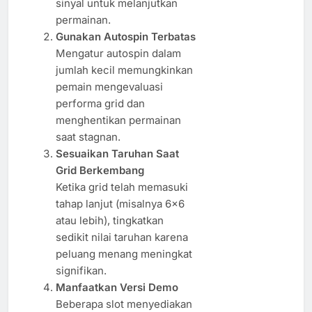
sinyal untuk melanjutkan
permainan.
Gunakan Autospin Terbatas
Mengatur autospin dalam
jumlah kecil memungkinkan
pemain mengevaluasi
performa grid dan
menghentikan permainan
saat stagnan.
Sesuaikan Taruhan Saat
Grid Berkembang
Ketika grid telah memasuki
tahap lanjut (misalnya 6×6
atau lebih), tingkatkan
sedikit nilai taruhan karena
peluang menang meningkat
signifikan.
Manfaatkan Versi Demo
Beberapa slot menyediakan