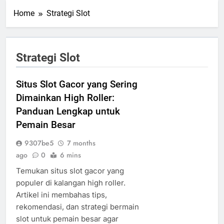
Home
Strategi Slot
Strategi Slot
Situs Slot Gacor yang Sering
Dimainkan High Roller:
Panduan Lengkap untuk
Pemain Besar
9307be5
7 months
ago
0
6 mins
Temukan situs slot gacor yang
populer di kalangan high roller.
Artikel ini membahas tips,
rekomendasi, dan strategi bermain
slot untuk pemain besar agar