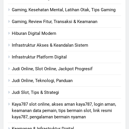
Gaming, Kesehatan Mental, Latihan Otak, Tips Gaming
Gaming, Review Fitur, Transaksi & Keamanan
Hiburan Digital Modern
Infrastruktur Akses & Keandalan Sistem
Infrastruktur Platform Digital
Judi Online, Slot Online, Jackpot Progresif
Judi Online, Teknologi, Panduan
Judi Slot, Tips & Strategi
Kaya787 slot online, akses aman kaya787, login aman,
keamanan data pemain, tips bermain slot, link resmi
kaya787, pengalaman bermain nyaman
Keamanan & Infrastruktur Digital