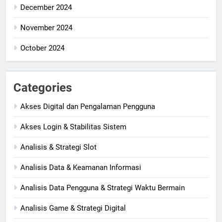
December 2024
November 2024
October 2024
Categories
Akses Digital dan Pengalaman Pengguna
Akses Login & Stabilitas Sistem
Analisis & Strategi Slot
Analisis Data & Keamanan Informasi
Analisis Data Pengguna & Strategi Waktu Bermain
Analisis Game & Strategi Digital