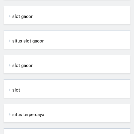
slot gacor
situs slot gacor
slot gacor
slot
situs terpercaya