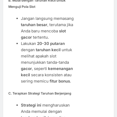
B. Mulai dengan Taruhan Kecil untuk
Menguji Pola Slot
Jangan langsung memasang
taruhan besar
, terutama jika
Anda baru mencoba
slot
gacor
tertentu.
Lakukan
20-30 putaran
dengan
taruhan kecil
untuk
melihat apakah slot
menunjukkan tanda-tanda
gacor
, seperti
kemenangan
kecil
secara konsisten atau
sering memicu
fitur bonus
.
C. Terapkan Strategi Taruhan Berjenjang
Strategi ini
mengharuskan
Anda memulai dengan