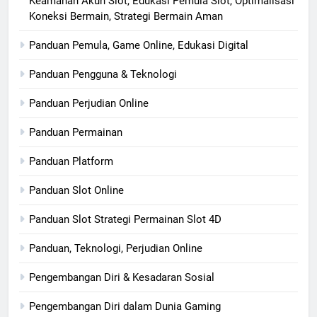
Keamanan Akun Slot, Edukasi Pemula Slot, Optimalisasi
Koneksi Bermain, Strategi Bermain Aman
Panduan Pemula, Game Online, Edukasi Digital
Panduan Pengguna & Teknologi
Panduan Perjudian Online
Panduan Permainan
Panduan Platform
Panduan Slot Online
Panduan Slot Strategi Permainan Slot 4D
Panduan, Teknologi, Perjudian Online
Pengembangan Diri & Kesadaran Sosial
Pengembangan Diri dalam Dunia Gaming