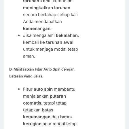
taruhan kecil
, kemudian
meningkatkan taruhan
secara bertahap setiap kali
Anda mendapatkan
kemenangan
.
Jika mengalami
kekalahan
,
kembali ke
taruhan awal
untuk menjaga modal tetap
aman.
D. Manfaatkan Fitur Auto Spin dengan
Batasan yang Jelas
Fitur
auto spin
membantu
menjalankan
putaran
otomatis
, tetapi tetap
tetapkan
batas
kemenangan
dan
batas
kerugian
agar modal tetap