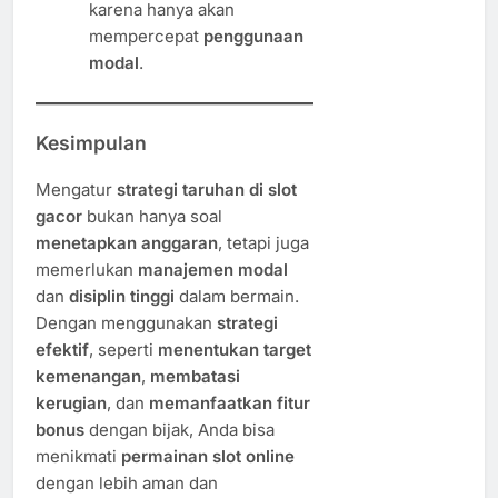
karena hanya akan
mempercepat
penggunaan
modal
.
Kesimpulan
Mengatur
strategi taruhan di slot
gacor
bukan hanya soal
menetapkan anggaran
, tetapi juga
memerlukan
manajemen modal
dan
disiplin tinggi
dalam bermain.
Dengan menggunakan
strategi
efektif
, seperti
menentukan target
kemenangan
,
membatasi
kerugian
, dan
memanfaatkan fitur
bonus
dengan bijak, Anda bisa
menikmati
permainan slot online
dengan lebih aman dan