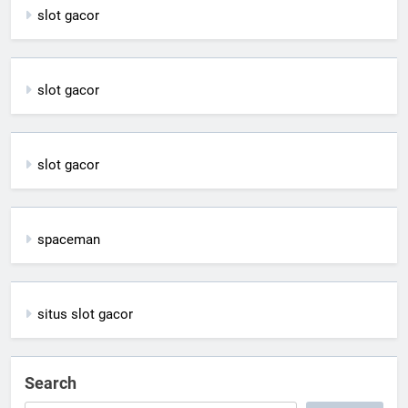
slot gacor
slot gacor
slot gacor
spaceman
situs slot gacor
Search