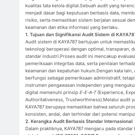
kualitas tata kelola digital.Sebuah audit yang tere
menjadi dasar bagi keputusan berbasis data, mem
risiko, serta memastikan sistem berjalan sesuai de
keamanan dan etika informasi yang berlaku.
1. Tujuan dan Signifikansi Audit Sistem di KAYA78
Audit sistem di KAYA787 bertujuan untuk memasti
teknologi beroperasi dengan optimal, transparan, 
standar industri.Proses audit ini mencakup evaluasi 
pemeriksaan integritas data, serta penilaian terh
keamanan dan kepatuhan hukum.Dengan kata lain, a
berfungsi sebagai pemeriksaan administratif, tetapi
instrumen pengawasan independen yang mengukur
digital memenuhi prinsip
E-E-A-T
(Experience, Expe
Authoritativeness, Trustworthiness).Melalui audit y
KAYA787 berupaya memastikan bahwa seluruh prose
konsisten, andal, dan terhindar dari potensi manipul
2. Kerangka Audit Berbasis Standar Internasional
Dalam praktiknya, KAYA787 mengacu pada standar