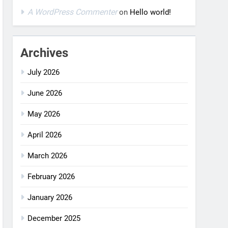
A WordPress Commenter
on
Hello world!
Archives
July 2026
June 2026
May 2026
April 2026
March 2026
February 2026
January 2026
December 2025