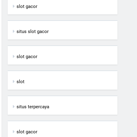
slot gacor
situs slot gacor
slot gacor
slot
situs terpercaya
slot gacor