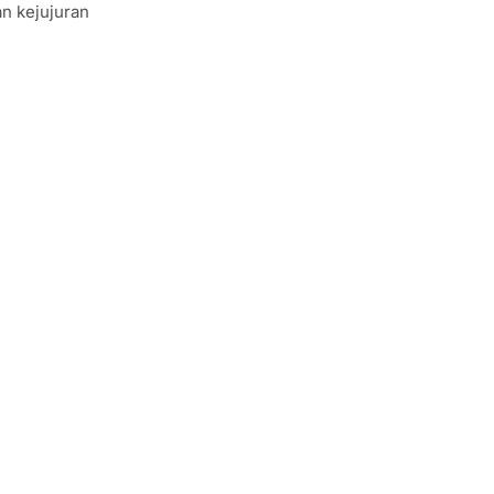
n kejujuran