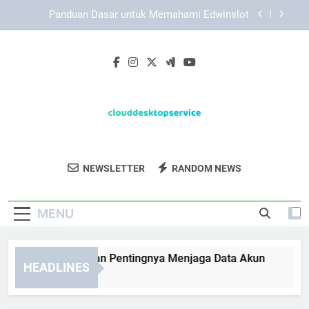
Skip
EDWINSLOT Login Cepat: Tips Akses Akun tanpa
to
Hambatan
content
Tips Memastikan Login Edwinslot Berjalan
Lancar dengan Akses yang Stabil dan Aman
TIARA4D Login dan Pentingnya Menjaga Data
Akun
Panduan Dasar untuk Memahami Edwinslot
EDWINSLOT Login Cepat: Tips Akses Akun tanpa
Hambatan
Cloud Desktop
Nikmati Akses Desktop Berbasis Awan Yang
Tips Memastikan Login Edwinslot Berjalan
NEWSLETTER
RANDOM NEWS
Service
Lancar dengan Akses yang Stabil dan Aman
Cepat Dan Aman Dari Cloud Desktop
Service.
MENU
IARA4D Login dan Pentingnya Menjaga Data Akun
Pand
HEADLINES
 Weeks Ago
1 Mon