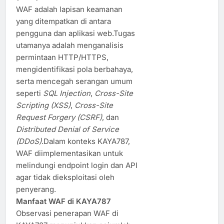
WAF adalah lapisan keamanan
yang ditempatkan di antara
pengguna dan aplikasi web.Tugas
utamanya adalah menganalisis
permintaan HTTP/HTTPS,
mengidentifikasi pola berbahaya,
serta mencegah serangan umum
seperti
SQL Injection
,
Cross-Site
Scripting (XSS)
,
Cross-Site
Request Forgery (CSRF)
, dan
Distributed Denial of Service
(DDoS)
.Dalam konteks KAYA787,
WAF diimplementasikan untuk
melindungi endpoint login dan API
agar tidak dieksploitasi oleh
penyerang.
Manfaat WAF di KAYA787
Observasi penerapan WAF di