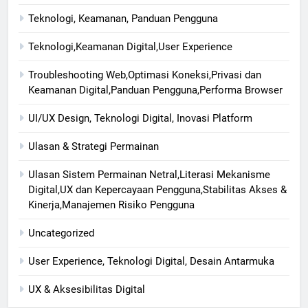
Teknologi, Keamanan, Panduan Pengguna
Teknologi,Keamanan Digital,User Experience
Troubleshooting Web,Optimasi Koneksi,Privasi dan
Keamanan Digital,Panduan Pengguna,Performa Browser
UI/UX Design, Teknologi Digital, Inovasi Platform
Ulasan & Strategi Permainan
Ulasan Sistem Permainan Netral,Literasi Mekanisme
Digital,UX dan Kepercayaan Pengguna,Stabilitas Akses &
Kinerja,Manajemen Risiko Pengguna
Uncategorized
User Experience, Teknologi Digital, Desain Antarmuka
UX & Aksesibilitas Digital