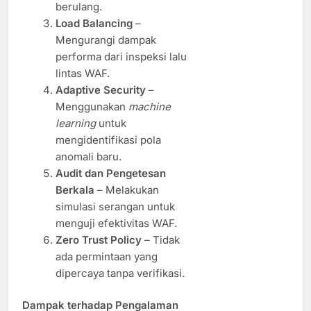
berulang.
Load Balancing
–
Mengurangi dampak
performa dari inspeksi lalu
lintas WAF.
Adaptive Security
–
Menggunakan
machine
learning
untuk
mengidentifikasi pola
anomali baru.
Audit dan Pengetesan
Berkala
– Melakukan
simulasi serangan untuk
menguji efektivitas WAF.
Zero Trust Policy
– Tidak
ada permintaan yang
dipercaya tanpa verifikasi.
Dampak terhadap Pengalaman