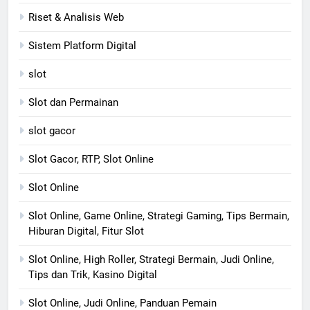
Riset & Analisis Web
Sistem Platform Digital
slot
Slot dan Permainan
slot gacor
Slot Gacor, RTP, Slot Online
Slot Online
Slot Online, Game Online, Strategi Gaming, Tips Bermain,
Hiburan Digital, Fitur Slot
Slot Online, High Roller, Strategi Bermain, Judi Online,
Tips dan Trik, Kasino Digital
Slot Online, Judi Online, Panduan Pemain