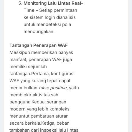
Monitoring Lalu Lintas Real-
Time
– Setiap permintaan
ke sistem login dianalisis
untuk mendeteksi pola
mencurigakan.
Tantangan Penerapan WAF
Meskipun memberikan banyak
manfaat, penerapan WAF juga
memiliki sejumlah
tantangan.Pertama, konfigurasi
WAF yang kurang tepat dapat
menimbulkan
false positive
, yaitu
memblokir aktivitas sah
pengguna.Kedua, serangan
modern yang lebih kompleks
menuntut pembaruan aturan
secara berkala.Ketiga, beban
tambahan dari inspeksi lalu lintas