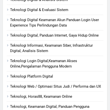
Teknologi Digital & Evaluasi Sistem
Teknologi Digital Keamanan Akun Panduan Login User
Experience Tips Perlindungan Data
Teknologi Digital, Panduan Internet, Gaya Hidup Online
Teknologi Informasi, Keamanan Siber, Infrastruktur
Digital, Analisis Sistem
Teknologi Login Digital,Keamanan Akses
Online,Pengalaman Pengguna Modern
Teknologi Platform Digital
Teknologi Web / Optimasi Situs Judi / Performa dan UX
Teknologi, Horas88, Keamanan Online
Teknologi, Keamanan Digital, Panduan Pengguna