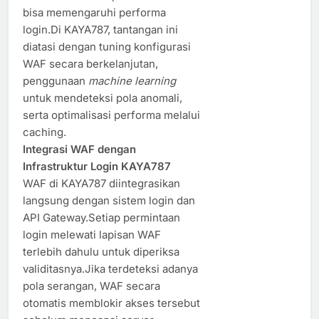
bisa memengaruhi performa
login.Di KAYA787, tantangan ini
diatasi dengan tuning konfigurasi
WAF secara berkelanjutan,
penggunaan
machine learning
untuk mendeteksi pola anomali,
serta optimalisasi performa melalui
caching.
Integrasi WAF dengan
Infrastruktur Login KAYA787
WAF di KAYA787 diintegrasikan
langsung dengan sistem login dan
API Gateway.Setiap permintaan
login melewati lapisan WAF
terlebih dahulu untuk diperiksa
validitasnya.Jika terdeteksi adanya
pola serangan, WAF secara
otomatis memblokir akses tersebut