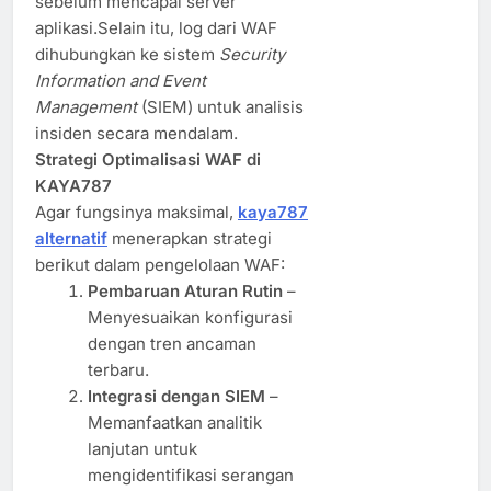
sebelum mencapai server
aplikasi.Selain itu, log dari WAF
dihubungkan ke sistem
Security
Information and Event
Management
(SIEM) untuk analisis
insiden secara mendalam.
Strategi Optimalisasi WAF di
KAYA787
Agar fungsinya maksimal,
kaya787
alternatif
menerapkan strategi
berikut dalam pengelolaan WAF:
Pembaruan Aturan Rutin
–
Menyesuaikan konfigurasi
dengan tren ancaman
terbaru.
Integrasi dengan SIEM
–
Memanfaatkan analitik
lanjutan untuk
mengidentifikasi serangan