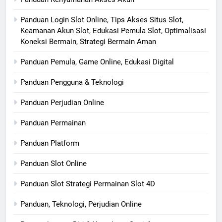
Panduan Login Slot Online, Tips Akses Situs Slot,
Keamanan Akun Slot, Edukasi Pemula Slot, Optimalisasi
Koneksi Bermain, Strategi Bermain Aman
Panduan Pemula, Game Online, Edukasi Digital
Panduan Pengguna & Teknologi
Panduan Perjudian Online
Panduan Permainan
Panduan Platform
Panduan Slot Online
Panduan Slot Strategi Permainan Slot 4D
Panduan, Teknologi, Perjudian Online