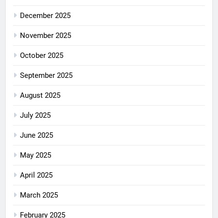
December 2025
November 2025
October 2025
September 2025
August 2025
July 2025
June 2025
May 2025
April 2025
March 2025
February 2025