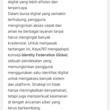
digital yang lebih efisien dan
terpercaya.
Dalam dunia digital yang semakin
terhubung, pengguna
menginginkan akses cepat dan
aman ke berbagai layanan tanpa
harus mengingat banyak
kredensial. Untuk menjawab
tantangan ini, Kaya787 mengadopsi
konsep
Identity Federation Global
,
sebuah pendekatan yang
memungkinkan pengguna
menggunakan satu identitas digital
untuk mengakses banyak sistem
dan platform. Strategi ini tidak
hanya meningkatkan kenyamanan,
tetapi juga memperkuat keamanan
di tengah ancaman siber yang
terus berkembang.