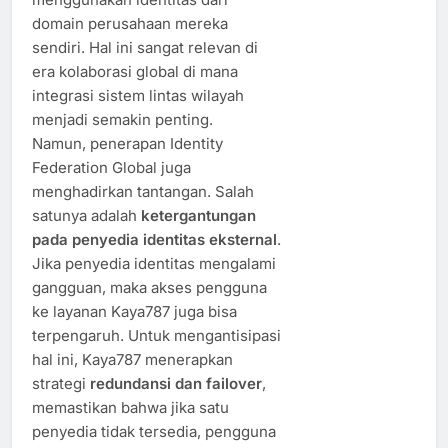
domain perusahaan mereka
sendiri. Hal ini sangat relevan di
era kolaborasi global di mana
integrasi sistem lintas wilayah
menjadi semakin penting.
Namun, penerapan Identity
Federation Global juga
menghadirkan tantangan. Salah
satunya adalah
ketergantungan
pada penyedia identitas eksternal
.
Jika penyedia identitas mengalami
gangguan, maka akses pengguna
ke layanan Kaya787 juga bisa
terpengaruh. Untuk mengantisipasi
hal ini, Kaya787 menerapkan
strategi
redundansi dan failover
,
memastikan bahwa jika satu
penyedia tidak tersedia, pengguna