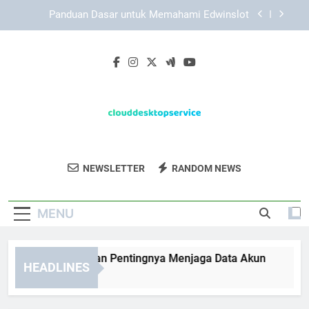
Skip
EDWINSLOT Login Cepat: Tips Akses Akun tanpa
to
Hambatan
content
Tips Memastikan Login Edwinslot Berjalan
Lancar dengan Akses yang Stabil dan Aman
TIARA4D Login dan Pentingnya Menjaga Data
Akun
Panduan Dasar untuk Memahami Edwinslot
EDWINSLOT Login Cepat: Tips Akses Akun tanpa
Hambatan
Cloud Desktop
Nikmati Akses Desktop Berbasis Awan Yang
Tips Memastikan Login Edwinslot Berjalan
NEWSLETTER
RANDOM NEWS
Service
Lancar dengan Akses yang Stabil dan Aman
Cepat Dan Aman Dari Cloud Desktop
Service.
MENU
IARA4D Login dan Pentingnya Menjaga Data Akun
Pandu
HEADLINES
Month Ago
1 Mont