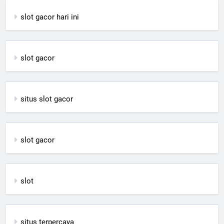
slot gacor hari ini
slot gacor
situs slot gacor
slot gacor
slot
situs terpercaya