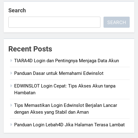
Search
SEARCH
Recent Posts
TIARA4D Login dan Pentingnya Menjaga Data Akun
Panduan Dasar untuk Memahami Edwinslot
EDWINSLOT Login Cepat: Tips Akses Akun tanpa
Hambatan
Tips Memastikan Login Edwinslot Berjalan Lancar
dengan Akses yang Stabil dan Aman
Panduan Login Lebah4D Jika Halaman Terasa Lambat