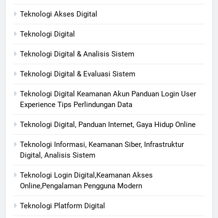
Teknologi Akses Digital
Teknologi Digital
Teknologi Digital & Analisis Sistem
Teknologi Digital & Evaluasi Sistem
Teknologi Digital Keamanan Akun Panduan Login User
Experience Tips Perlindungan Data
Teknologi Digital, Panduan Internet, Gaya Hidup Online
Teknologi Informasi, Keamanan Siber, Infrastruktur
Digital, Analisis Sistem
Teknologi Login Digital,Keamanan Akses
Online,Pengalaman Pengguna Modern
Teknologi Platform Digital