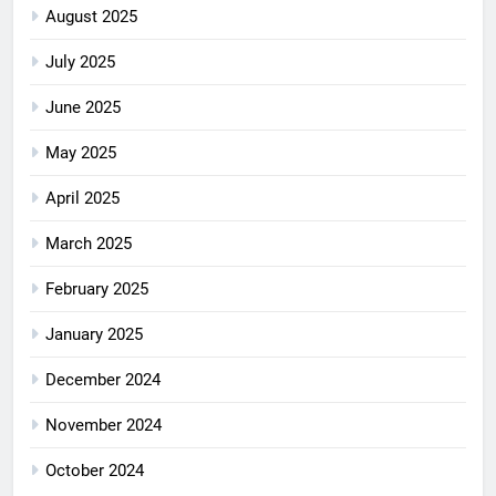
August 2025
July 2025
June 2025
May 2025
April 2025
March 2025
February 2025
January 2025
December 2024
November 2024
October 2024