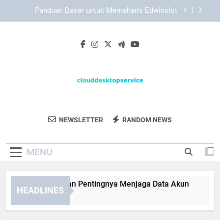
Skip
EDWINSLOT Login Cepat: Tips Akses Akun tanpa
to
Hambatan
content
Tips Memastikan Login Edwinslot Berjalan
Lancar dengan Akses yang Stabil dan Aman
TIARA4D Login dan Pentingnya Menjaga Data
Akun
Panduan Dasar untuk Memahami Edwinslot
EDWINSLOT Login Cepat: Tips Akses Akun tanpa
Hambatan
Cloud Desktop
Nikmati Akses Desktop Berbasis Awan Yang
Tips Memastikan Login Edwinslot Berjalan
NEWSLETTER
RANDOM NEWS
Service
Lancar dengan Akses yang Stabil dan Aman
Cepat Dan Aman Dari Cloud Desktop
Service.
MENU
IARA4D Login dan Pentingnya Menjaga Data Akun
Pand
HEADLINES
 Weeks Ago
1 Mon