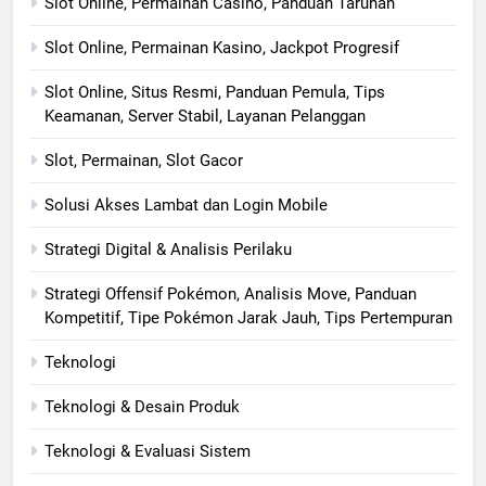
Slot Online, Permainan Casino, Panduan Taruhan
Slot Online, Permainan Kasino, Jackpot Progresif
Slot Online, Situs Resmi, Panduan Pemula, Tips
Keamanan, Server Stabil, Layanan Pelanggan
Slot, Permainan, Slot Gacor
Solusi Akses Lambat dan Login Mobile
Strategi Digital & Analisis Perilaku
Strategi Offensif Pokémon, Analisis Move, Panduan
Kompetitif, Tipe Pokémon Jarak Jauh, Tips Pertempuran
Teknologi
Teknologi & Desain Produk
Teknologi & Evaluasi Sistem