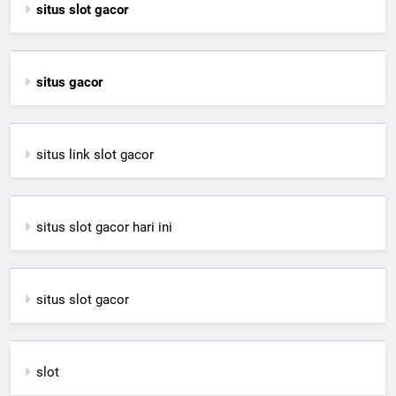
situs slot gacor
situs gacor
situs link slot gacor
situs slot gacor hari ini
situs slot gacor
slot