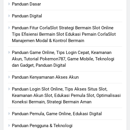
Panduan Dasar
Panduan Digital
Panduan Fitur CorlaSlot Strategi Bermain Slot Online
Tips Efisiensi Bermain Slot Edukasi Pemain CorlaSlot
Manajemen Modal & Kontrol Bermain
Panduan Game Online, Tips Login Cepat, Keamanan
Akun, Tutorial Pokemon787, Game Mobile, Teknologi
dan Gadget, Panduan Digital
Panduan Kenyamanan Akses Akun
Panduan Login Slot Online, Tips Akses Situs Slot,
Keamanan Akun Slot, Edukasi Pemula Slot, Optimalisasi
Koneksi Bermain, Strategi Bermain Aman
Panduan Pemula, Game Online, Edukasi Digital
Panduan Pengguna & Teknologi