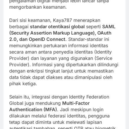
pengalaman digital menjadi lebih lancar tanpa
mengorbankan keamanan.
Dari sisi keamanan, Kaya787 menerapkan
berbagai
standar otentikasi global
seperti
SAML
(Security Assertion Markup Language), OAuth
2.0, dan OpenID Connect
. Standar-standar ini
memungkinkan pertukaran informasi identitas
secara aman antara penyedia identitas (Identity
Provider) dan layanan yang digunakan (Service
Provider). Informasi yang dipertukarkan dilindungi
dengan enkripsi tingkat lanjut untuk memastikan
data tidak dapat diakses atau dimanipulasi oleh
pihak ketiga.
Selain itu, integrasi dengan Identity Federation
Global juga mendukung
Multi-Factor
Authentication (MFA)
. Jadi meskipun login
dilakukan melalui federasi identitas, pengguna
tetap dapat diminta untuk melewati lapisan
autentikasi tambahan, seperti OTP atau biometrik,