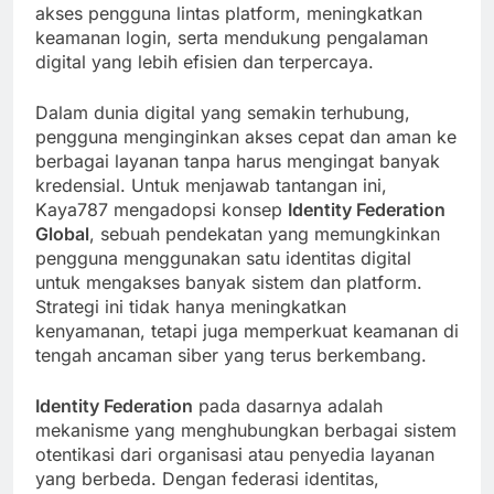
akses pengguna lintas platform, meningkatkan
keamanan login, serta mendukung pengalaman
digital yang lebih efisien dan terpercaya.
Dalam dunia digital yang semakin terhubung,
pengguna menginginkan akses cepat dan aman ke
berbagai layanan tanpa harus mengingat banyak
kredensial. Untuk menjawab tantangan ini,
Kaya787 mengadopsi konsep
Identity Federation
Global
, sebuah pendekatan yang memungkinkan
pengguna menggunakan satu identitas digital
untuk mengakses banyak sistem dan platform.
Strategi ini tidak hanya meningkatkan
kenyamanan, tetapi juga memperkuat keamanan di
tengah ancaman siber yang terus berkembang.
Identity Federation
pada dasarnya adalah
mekanisme yang menghubungkan berbagai sistem
otentikasi dari organisasi atau penyedia layanan
yang berbeda. Dengan federasi identitas,