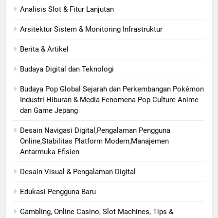
Analisis Slot & Fitur Lanjutan
Arsitektur Sistem & Monitoring Infrastruktur
Berita & Artikel
Budaya Digital dan Teknologi
Budaya Pop Global Sejarah dan Perkembangan Pokémon
Industri Hiburan & Media Fenomena Pop Culture Anime
dan Game Jepang
Desain Navigasi Digital,Pengalaman Pengguna
Online,Stabilitas Platform Modern,Manajemen
Antarmuka Efisien
Desain Visual & Pengalaman Digital
Edukasi Pengguna Baru
Gambling, Online Casino, Slot Machines, Tips &