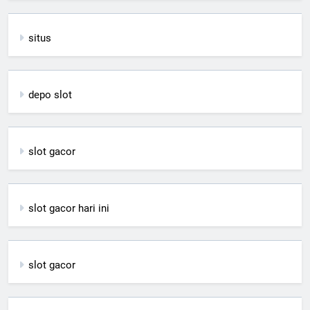
situs
depo slot
slot gacor
slot gacor hari ini
slot gacor