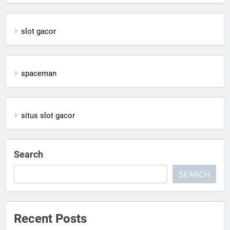
slot gacor
spaceman
situs slot gacor
Search
SEARCH
Recent Posts