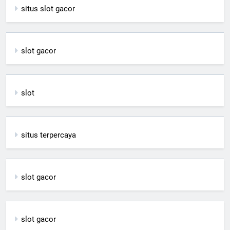
situs slot gacor
slot gacor
slot
situs terpercaya
slot gacor
slot gacor