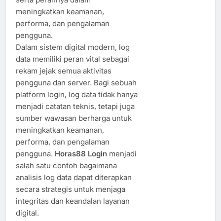
meningkatkan keamanan,
performa, dan pengalaman
pengguna.
Dalam sistem digital modern, log
data memiliki peran vital sebagai
rekam jejak semua aktivitas
pengguna dan server. Bagi sebuah
platform login, log data tidak hanya
menjadi catatan teknis, tetapi juga
sumber wawasan berharga untuk
meningkatkan keamanan,
performa, dan pengalaman
pengguna.
Horas88 Login
menjadi
salah satu contoh bagaimana
analisis log data dapat diterapkan
secara strategis untuk menjaga
integritas dan keandalan layanan
digital.