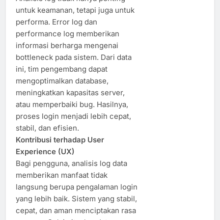
untuk keamanan, tetapi juga untuk
performa. Error log dan
performance log memberikan
informasi berharga mengenai
bottleneck pada sistem. Dari data
ini, tim pengembang dapat
mengoptimalkan database,
meningkatkan kapasitas server,
atau memperbaiki bug. Hasilnya,
proses login menjadi lebih cepat,
stabil, dan efisien.
Kontribusi terhadap User
Experience (UX)
Bagi pengguna, analisis log data
memberikan manfaat tidak
langsung berupa pengalaman login
yang lebih baik. Sistem yang stabil,
cepat, dan aman menciptakan rasa