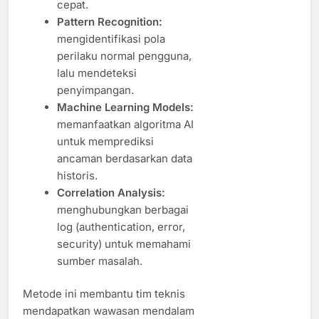
cepat.
Pattern Recognition:
mengidentifikasi pola
perilaku normal pengguna,
lalu mendeteksi
penyimpangan.
Machine Learning Models:
memanfaatkan algoritma AI
untuk memprediksi
ancaman berdasarkan data
historis.
Correlation Analysis:
menghubungkan berbagai
log (authentication, error,
security) untuk memahami
sumber masalah.
Metode ini membantu tim teknis
mendapatkan wawasan mendalam