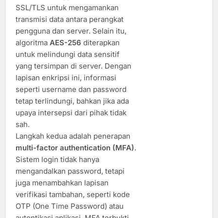
SSL/TLS untuk mengamankan
transmisi data antara perangkat
pengguna dan server. Selain itu,
algoritma
AES-256
diterapkan
untuk melindungi data sensitif
yang tersimpan di server. Dengan
lapisan enkripsi ini, informasi
seperti username dan password
tetap terlindungi, bahkan jika ada
upaya intersepsi dari pihak tidak
sah.
Langkah kedua adalah penerapan
multi-factor authentication (MFA)
.
Sistem login tidak hanya
mengandalkan password, tetapi
juga menambahkan lapisan
verifikasi tambahan, seperti kode
OTP (One Time Password) atau
autentikasi aplikasi. MFA terbukti