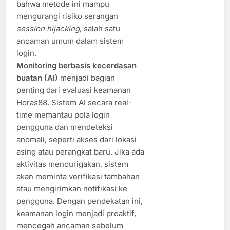
bahwa metode ini mampu
mengurangi risiko serangan
session hijacking
, salah satu
ancaman umum dalam sistem
login.
Monitoring berbasis kecerdasan
buatan (AI)
menjadi bagian
penting dari evaluasi keamanan
Horas88. Sistem AI secara real-
time memantau pola login
pengguna dan mendeteksi
anomali, seperti akses dari lokasi
asing atau perangkat baru. Jika ada
aktivitas mencurigakan, sistem
akan meminta verifikasi tambahan
atau mengirimkan notifikasi ke
pengguna. Dengan pendekatan ini,
keamanan login menjadi proaktif,
mencegah ancaman sebelum