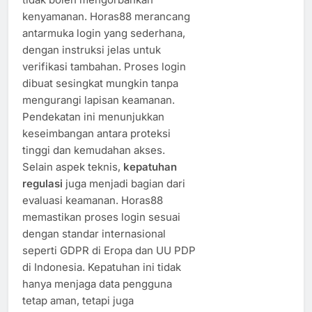
kenyamanan. Horas88 merancang
antarmuka login yang sederhana,
dengan instruksi jelas untuk
verifikasi tambahan. Proses login
dibuat sesingkat mungkin tanpa
mengurangi lapisan keamanan.
Pendekatan ini menunjukkan
keseimbangan antara proteksi
tinggi dan kemudahan akses.
Selain aspek teknis,
kepatuhan
regulasi
juga menjadi bagian dari
evaluasi keamanan. Horas88
memastikan proses login sesuai
dengan standar internasional
seperti GDPR di Eropa dan UU PDP
di Indonesia. Kepatuhan ini tidak
hanya menjaga data pengguna
tetap aman, tetapi juga