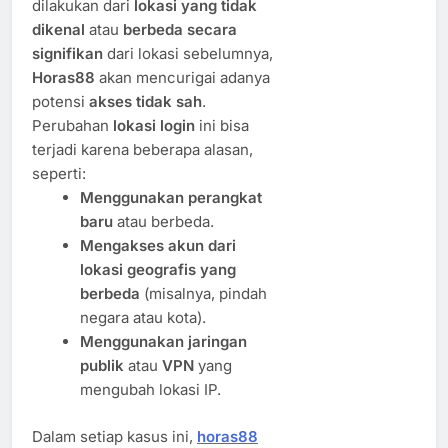
dilakukan dari
lokasi yang tidak
dikenal
atau
berbeda secara
signifikan
dari lokasi sebelumnya,
Horas88
akan mencurigai adanya
potensi
akses tidak sah
.
Perubahan
lokasi login
ini bisa
terjadi karena beberapa alasan,
seperti:
Menggunakan perangkat
baru
atau berbeda.
Mengakses akun dari
lokasi geografis yang
berbeda
(misalnya, pindah
negara atau kota).
Menggunakan jaringan
publik
atau
VPN
yang
mengubah lokasi IP.
Dalam setiap kasus ini,
horas88