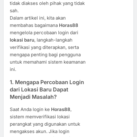
tidak diakses oleh pihak yang tidak
sah.
Dalam artikel ini, kita akan
membahas bagaimana
Horas88
mengelola percobaan login dari
lokasi baru
, langkah-langkah
verifikasi yang diterapkan, serta
mengapa penting bagi pengguna
untuk memahami sistem keamanan
ini.
1. Mengapa Percobaan Login
dari Lokasi Baru Dapat
Menjadi Masalah?
Saat Anda login ke
Horas88
,
sistem memverifikasi lokasi
perangkat yang digunakan untuk
mengakses akun. Jika login