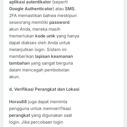
aplikasi autentikator
(seperti
Google Authenticator
) atau
SMS
.
2FA memastikan bahwa meskipun
seseorang memiliki
password
akun Anda, mereka masih
memerlukan
kode unik
yang hanya
dapat diakses oleh Anda untuk
melanjutkan login. Sistem ini
memberikan
lapisan keamanan
tambahan
yang sangat berguna
dalam mencegah pembobolan
akun.
d.
Verifikasi Perangkat dan Lokasi
Horas88
juga dapat meminta
pengguna untuk memverifikasi
perangkat
yang digunakan saat
login. Jika percobaan login