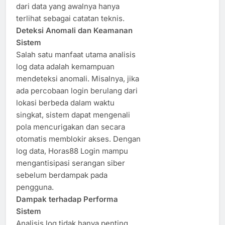
dari data yang awalnya hanya
terlihat sebagai catatan teknis.
Deteksi Anomali dan Keamanan
Sistem
Salah satu manfaat utama analisis
log data adalah kemampuan
mendeteksi anomali. Misalnya, jika
ada percobaan login berulang dari
lokasi berbeda dalam waktu
singkat, sistem dapat mengenali
pola mencurigakan dan secara
otomatis memblokir akses. Dengan
log data, Horas88 Login mampu
mengantisipasi serangan siber
sebelum berdampak pada
pengguna.
Dampak terhadap Performa
Sistem
Analisis log tidak hanya penting