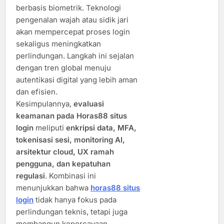
berbasis biometrik. Teknologi
pengenalan wajah atau sidik jari
akan mempercepat proses login
sekaligus meningkatkan
perlindungan. Langkah ini sejalan
dengan tren global menuju
autentikasi digital yang lebih aman
dan efisien.
Kesimpulannya,
evaluasi
keamanan pada Horas88 situs
login
meliputi
enkripsi data, MFA,
tokenisasi sesi, monitoring AI,
arsitektur cloud, UX ramah
pengguna, dan kepatuhan
regulasi
. Kombinasi ini
menunjukkan bahwa
horas88 situs
login
tidak hanya fokus pada
perlindungan teknis, tetapi juga
membangun kepercayaan