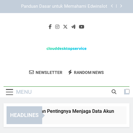
Skip
EDWINSLOT Login Cepat: Tips Akses Akun tanpa
to
Hambatan
content
Tips Memastikan Login Edwinslot Berjalan
Lancar dengan Akses yang Stabil dan Aman
TIARA4D Login dan Pentingnya Menjaga Data
Akun
Panduan Dasar untuk Memahami Edwinslot
EDWINSLOT Login Cepat: Tips Akses Akun tanpa
Hambatan
Cloud Desktop
Nikmati Akses Desktop Berbasis Awan Yang
Tips Memastikan Login Edwinslot Berjalan
NEWSLETTER
RANDOM NEWS
Service
Lancar dengan Akses yang Stabil dan Aman
Cepat Dan Aman Dari Cloud Desktop
Service.
MENU
ARA4D Login dan Pentingnya Menjaga Data Akun
Pandu
HEADLINES
Weeks Ago
1 Mont