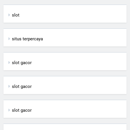
slot
situs terpercaya
slot gacor
slot gacor
slot gacor