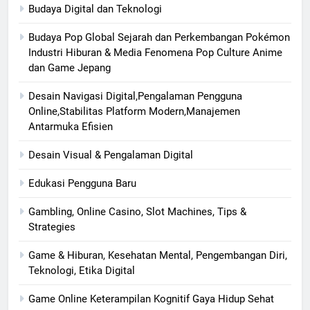
Budaya Digital dan Teknologi
Budaya Pop Global Sejarah dan Perkembangan Pokémon
Industri Hiburan & Media Fenomena Pop Culture Anime
dan Game Jepang
Desain Navigasi Digital,Pengalaman Pengguna
Online,Stabilitas Platform Modern,Manajemen
Antarmuka Efisien
Desain Visual & Pengalaman Digital
Edukasi Pengguna Baru
Gambling, Online Casino, Slot Machines, Tips &
Strategies
Game & Hiburan, Kesehatan Mental, Pengembangan Diri,
Teknologi, Etika Digital
Game Online Keterampilan Kognitif Gaya Hidup Sehat