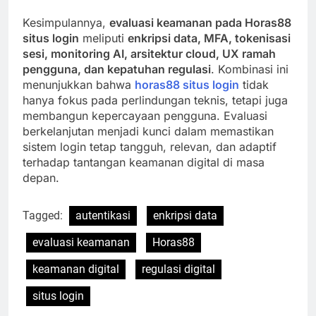
Kesimpulannya,
evaluasi keamanan pada Horas88
situs login
meliputi
enkripsi data, MFA, tokenisasi
sesi, monitoring AI, arsitektur cloud, UX ramah
pengguna, dan kepatuhan regulasi
. Kombinasi ini
menunjukkan bahwa
horas88 situs login
tidak
hanya fokus pada perlindungan teknis, tetapi juga
membangun kepercayaan pengguna. Evaluasi
berkelanjutan menjadi kunci dalam memastikan
sistem login tetap tangguh, relevan, dan adaptif
terhadap tantangan keamanan digital di masa
depan.
Tagged:
autentikasi
enkripsi data
evaluasi keamanan
Horas88
keamanan digital
regulasi digital
situs login