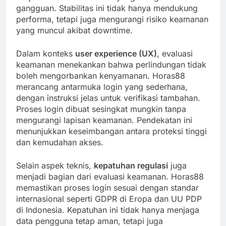
gangguan. Stabilitas ini tidak hanya mendukung
performa, tetapi juga mengurangi risiko keamanan
yang muncul akibat downtime.
Dalam konteks
user experience (UX)
, evaluasi
keamanan menekankan bahwa perlindungan tidak
boleh mengorbankan kenyamanan. Horas88
merancang antarmuka login yang sederhana,
dengan instruksi jelas untuk verifikasi tambahan.
Proses login dibuat sesingkat mungkin tanpa
mengurangi lapisan keamanan. Pendekatan ini
menunjukkan keseimbangan antara proteksi tinggi
dan kemudahan akses.
Selain aspek teknis,
kepatuhan regulasi
juga
menjadi bagian dari evaluasi keamanan. Horas88
memastikan proses login sesuai dengan standar
internasional seperti GDPR di Eropa dan UU PDP
di Indonesia. Kepatuhan ini tidak hanya menjaga
data pengguna tetap aman, tetapi juga