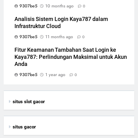
9307be5
10 months ago
0
Analisis Sistem Login Kaya787 dalam
Infrastruktur Cloud
9307be5
11 months ago
0
Fitur Keamanan Tambahan Saat Login ke
Kaya787: Perlindungan Maksimal untuk Akun
Anda
9307be5
1 year ago
0
situs slot gacor
situs gacor