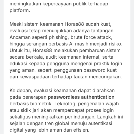
meningkatkan kepercayaan publik terhadap
platform.
Meski sistem keamanan Horas88 sudah kuat,
evaluasi tetap menunjukkan adanya tantangan.
Ancaman seperti phishing, brute force attack,
hingga serangan berbasis AI masih menjadi risiko.
Untuk itu, Horas88 melakukan pembaruan sistem
secara berkala, audit keamanan internal, serta
edukasi kepada pengguna mengenai praktik login
yang aman, seperti penggunaan password kuat
dan kewaspadaan terhadap tautan mencurigakan.
Ke depan, evaluasi keamanan dapat diarahkan
pada penerapan
passwordless authentication
berbasis biometrik. Teknologi pengenalan wajah
atau sidik jari akan mempercepat proses login
sekaligus meningkatkan perlindungan. Langkah ini
sejalan dengan tren global menuju autentikasi
digital yang lebih aman dan efisien.