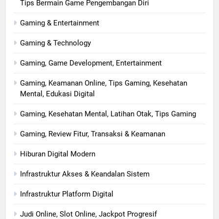
Tips Bermain Game Pengembangan Diri
Gaming & Entertainment
Gaming & Technology
Gaming, Game Development, Entertainment
Gaming, Keamanan Online, Tips Gaming, Kesehatan
Mental, Edukasi Digital
Gaming, Kesehatan Mental, Latihan Otak, Tips Gaming
Gaming, Review Fitur, Transaksi & Keamanan
Hiburan Digital Modern
Infrastruktur Akses & Keandalan Sistem
Infrastruktur Platform Digital
Judi Online, Slot Online, Jackpot Progresif