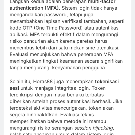
Langkah kedua adalah penerapan
multi-factor
authentication (MFA)
. Sistem login tidak hanya
mengandalkan password, tetapi juga
menambahkan lapisan verifikasi tambahan, seperti
kode OTP (One Time Password) atau autentikasi
aplikasi. MFA terbukti efektif dalam mengurangi
risiko pencurian akun karena peretas harus
menembus lebih dari satu mekanisme otentikasi.
Evaluasi menunjukkan bahwa penerapan MFA
meningkatkan tingkat keamanan secara signifikan
tanpa mengurangi kenyamanan pengguna.
Selain itu, Horas88 juga menerapkan
tokenisasi
sesi
untuk menjaga integritas login. Token
terenkripsi dengan masa berlaku terbatas
diberikan setelah proses autentikasi berhasil. Jika
terdeteksi aktivitas mencurigakan, token akan
segera dinonaktifkan. Evaluasi teknis
memperlihatkan bahwa metode ini mampu
mengurangi risiko serangan
session hijacking
,
salah satu ancaman umum dalam sistem login.