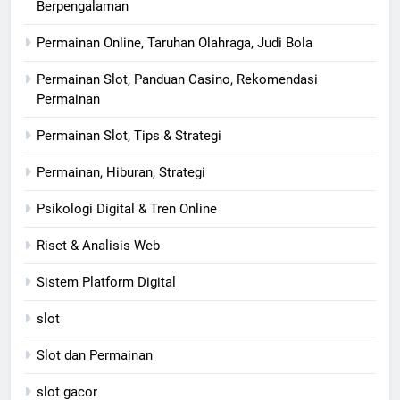
Berpengalaman
Permainan Online, Taruhan Olahraga, Judi Bola
Permainan Slot, Panduan Casino, Rekomendasi
Permainan
Permainan Slot, Tips & Strategi
Permainan, Hiburan, Strategi
Psikologi Digital & Tren Online
Riset & Analisis Web
Sistem Platform Digital
slot
Slot dan Permainan
slot gacor