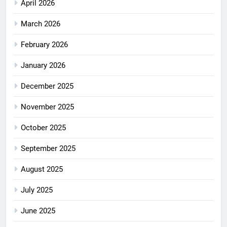
April 2026
March 2026
February 2026
January 2026
December 2025
November 2025
October 2025
September 2025
August 2025
July 2025
June 2025