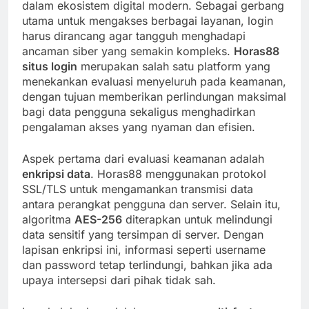
dalam ekosistem digital modern. Sebagai gerbang
utama untuk mengakses berbagai layanan, login
harus dirancang agar tangguh menghadapi
ancaman siber yang semakin kompleks.
Horas88
situs login
merupakan salah satu platform yang
menekankan evaluasi menyeluruh pada keamanan,
dengan tujuan memberikan perlindungan maksimal
bagi data pengguna sekaligus menghadirkan
pengalaman akses yang nyaman dan efisien.
Aspek pertama dari evaluasi keamanan adalah
enkripsi data
. Horas88 menggunakan protokol
SSL/TLS untuk mengamankan transmisi data
antara perangkat pengguna dan server. Selain itu,
algoritma
AES-256
diterapkan untuk melindungi
data sensitif yang tersimpan di server. Dengan
lapisan enkripsi ini, informasi seperti username
dan password tetap terlindungi, bahkan jika ada
upaya intersepsi dari pihak tidak sah.