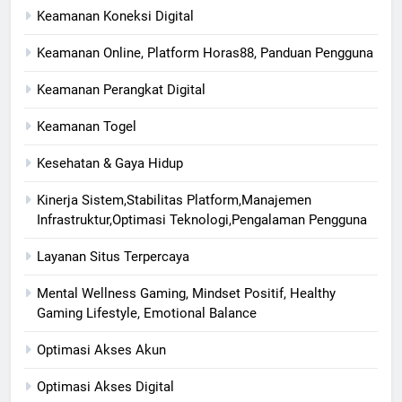
Keamanan Koneksi Digital
Keamanan Online, Platform Horas88, Panduan Pengguna
Keamanan Perangkat Digital
Keamanan Togel
Kesehatan & Gaya Hidup
Kinerja Sistem,Stabilitas Platform,Manajemen
Infrastruktur,Optimasi Teknologi,Pengalaman Pengguna
Layanan Situs Terpercaya
Mental Wellness Gaming, Mindset Positif, Healthy
Gaming Lifestyle, Emotional Balance
Optimasi Akses Akun
Optimasi Akses Digital