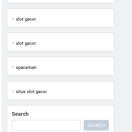
slot gacor
slot gacor
spaceman
situs slot gacor
Search
SEARCH