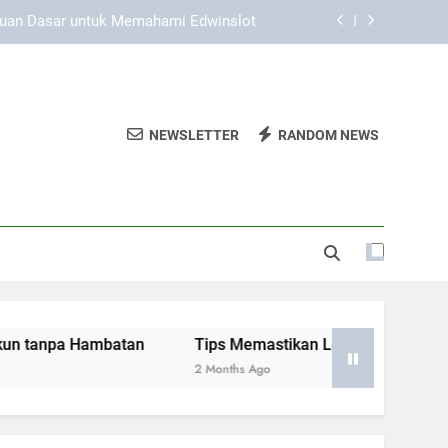
uan Dasar untuk Memahami Edwinslot
at: Tips Akses Akun tanpa Hambatan
ar dengan Akses yang Stabil dan Aman
NEWSLETTER
RANDOM NEWS
in dan Pentingnya Menjaga Data Akun
uan Dasar untuk Memahami Edwinslot
esktop Service.
at: Tips Akses Akun tanpa Hambatan
ar dengan Akses yang Stabil dan Aman
ambatan
Tips Memastikan Login Edwinslot Berjalan Lan
2 Months Ago