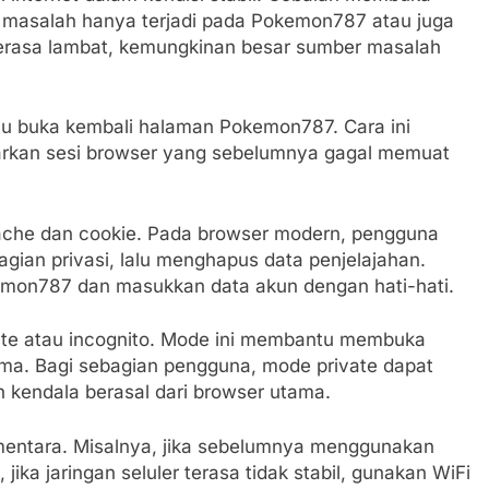
 masalah hanya terjadi pada Pokemon787 atau juga
 terasa lambat, kemungkinan besar sumber masalah
lalu buka kembali halaman Pokemon787. Cara ini
arkan sesi browser yang sebelumnya gagal memuat
ache dan cookie. Pada browser modern, pengguna
gian privasi, lalu menghapus data penjelajahan.
kemon787 dan masukkan data akun dengan hati-hati.
ate atau incognito. Mode ini membantu membuka
a. Bagi sebagian pengguna, mode private dapat
 kendala berasal dari browser utama.
mentara. Misalnya, jika sebelumnya menggunakan
 jika jaringan seluler terasa tidak stabil, gunakan WiFi