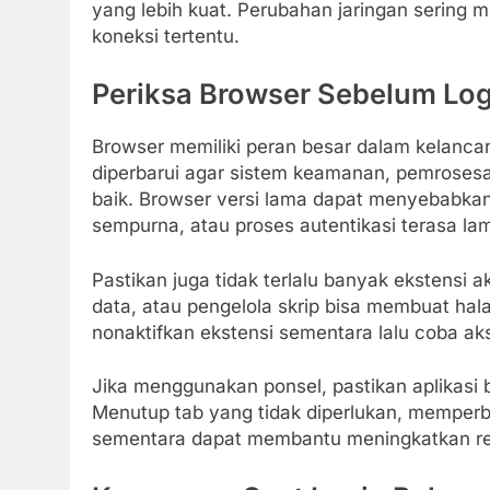
yang lebih kuat. Perubahan jaringan sering 
koneksi tertentu.
Periksa Browser Sebelum Lo
Browser memiliki peran besar dalam kelanc
diperbarui agar sistem keamanan, pemrosesan
baik. Browser versi lama dapat menyebabkan 
sempurna, atau proses autentikasi terasa la
Pastikan juga tidak terlalu banyak ekstensi a
data, atau pengelola skrip bisa membuat hala
nonaktifkan ekstensi sementara lalu coba a
Jika menggunakan ponsel, pastikan aplikasi 
Menutup tab yang tidak diperlukan, memperb
sementara dapat membantu meningkatkan re