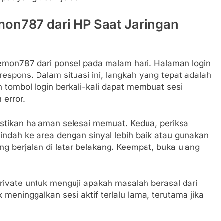
mon787 dari HP Saat Jaringan
n787 dari ponsel pada malam hari. Halaman login
espons. Dalam situasi ini, langkah yang tepat adalah
 tombol login berkali-kali dapat membuat sesi
 error.
stikan halaman selesai memuat. Kedua, periksa
, pindah ke area dengan sinyal lebih baik atau gunakan
yang berjalan di latar belakang. Keempat, buka ulang
ivate untuk menguji apakah masalah berasal dari
 meninggalkan sesi aktif terlalu lama, terutama jika