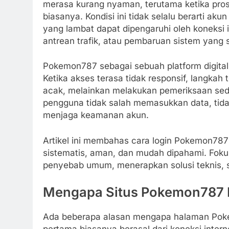
merasa kurang nyaman, terutama ketika pro
biasanya. Kondisi ini tidak selalu berarti a
yang lambat dapat dipengaruhi oleh koneksi i
antrean trafik, atau pembaruan sistem yang
Pokemon787 sebagai sebuah platform digital
Ketika akses terasa tidak responsif, langka
acak, melainkan melakukan pemeriksaan sede
pengguna tidak salah memasukkan data, ti
menjaga keamanan akun.
Artikel ini membahas cara login Pokemon787
sistematis, aman, dan mudah dipahami. Fo
penyebab umum, menerapkan solusi teknis, s
Mengapa Situs Pokemon787 B
Ada beberapa alasan mengapa halaman Poke