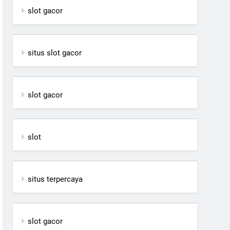
slot gacor
situs slot gacor
slot gacor
slot
situs terpercaya
slot gacor