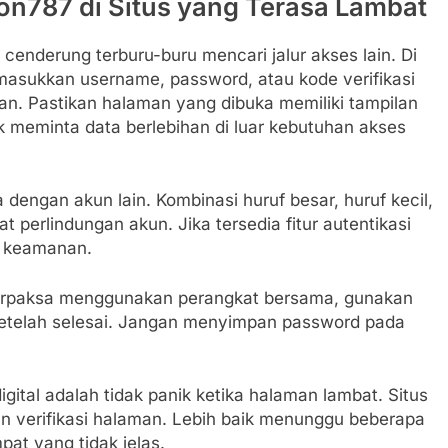
n787 di Situs yang Terasa Lambat
cenderung terburu-buru mencari jalur akses lain. Di
emasukkan username, password, atau kode verifikasi
n. Pastikan halaman yang dibuka memiliki tampilan
dak meminta data berlebihan di luar kebutuhan akses
engan akun lain. Kombinasi huruf besar, huruf kecil,
perlindungan akun. Jika tersedia fitur autentikasi
n keamanan.
a terpaksa menggunakan perangkat bersama, gunakan
 setelah selesai. Jangan menyimpan password pada
gital adalah tidak panik ketika halaman lambat. Situs
n verifikasi halaman. Lebih baik menunggu beberapa
at yang tidak jelas.