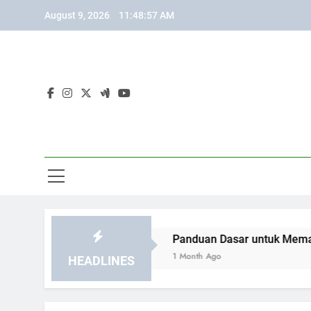
Skip
August 9, 2026
11:48:58 AM
to
content
Clo
Nikmati A
jaga Data Akun
Panduan Dasar untuk Memahami Edwins
1 Month Ago
HEADLINES