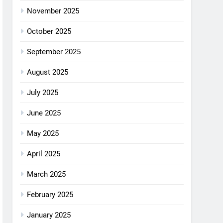
November 2025
October 2025
September 2025
August 2025
July 2025
June 2025
May 2025
April 2025
March 2025
February 2025
January 2025