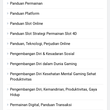
Panduan Permainan
Panduan Platform
Panduan Slot Online
Panduan Slot Strategi Permainan Slot 4D
Panduan, Teknologi, Perjudian Online
Pengembangan Diri & Kesadaran Sosial
Pengembangan Diri dalam Dunia Gaming
Pengembangan Diri Kesehatan Mental Gaming Sehat
Produktivitas
Pengembangan Diri, Kemandirian, Produktivitas, Gaya
Hidup
Permainan Digital, Panduan Transaksi