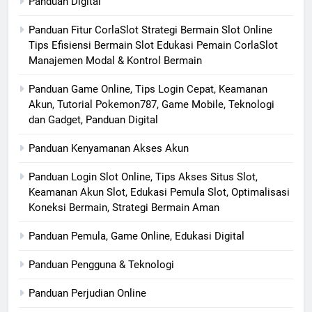
Panduan Digital
Panduan Fitur CorlaSlot Strategi Bermain Slot Online
Tips Efisiensi Bermain Slot Edukasi Pemain CorlaSlot
Manajemen Modal & Kontrol Bermain
Panduan Game Online, Tips Login Cepat, Keamanan
Akun, Tutorial Pokemon787, Game Mobile, Teknologi
dan Gadget, Panduan Digital
Panduan Kenyamanan Akses Akun
Panduan Login Slot Online, Tips Akses Situs Slot,
Keamanan Akun Slot, Edukasi Pemula Slot, Optimalisasi
Koneksi Bermain, Strategi Bermain Aman
Panduan Pemula, Game Online, Edukasi Digital
Panduan Pengguna & Teknologi
Panduan Perjudian Online