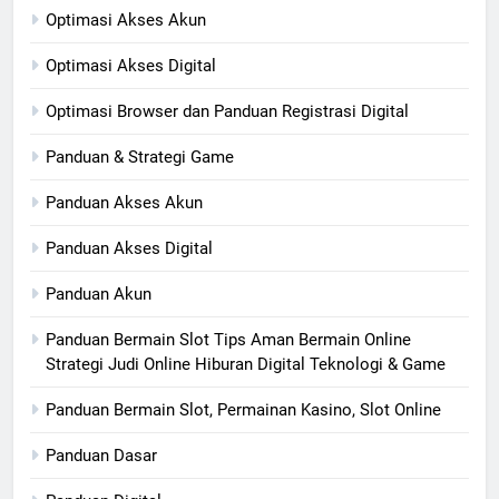
Optimasi Akses Akun
Optimasi Akses Digital
Optimasi Browser dan Panduan Registrasi Digital
Panduan & Strategi Game
Panduan Akses Akun
Panduan Akses Digital
Panduan Akun
Panduan Bermain Slot Tips Aman Bermain Online
Strategi Judi Online Hiburan Digital Teknologi & Game
Panduan Bermain Slot, Permainan Kasino, Slot Online
Panduan Dasar