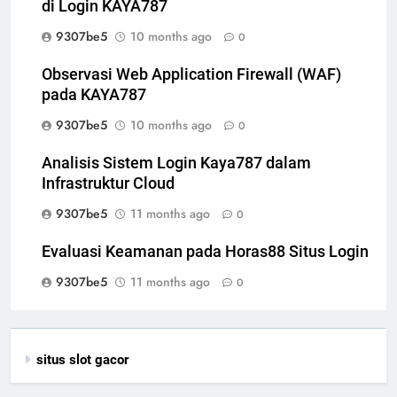
di Login KAYA787
9307be5
10 months ago
0
Observasi Web Application Firewall (WAF)
pada KAYA787
9307be5
10 months ago
0
Analisis Sistem Login Kaya787 dalam
Infrastruktur Cloud
9307be5
11 months ago
0
Evaluasi Keamanan pada Horas88 Situs Login
9307be5
11 months ago
0
situs slot gacor