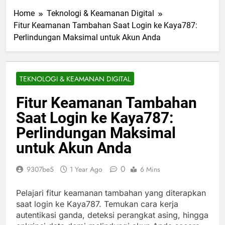
Home
Teknologi & Keamanan Digital
Fitur Keamanan Tambahan Saat Login ke Kaya787:
Perlindungan Maksimal untuk Akun Anda
TEKNOLOGI & KEAMANAN DIGITAL
Fitur Keamanan Tambahan
Saat Login ke Kaya787:
Perlindungan Maksimal
untuk Akun Anda
0
9307be5
1 Year Ago
6 Mins
Pelajari fitur keamanan tambahan yang diterapkan
saat login ke Kaya787. Temukan cara kerja
autentikasi ganda, deteksi perangkat asing, hingga