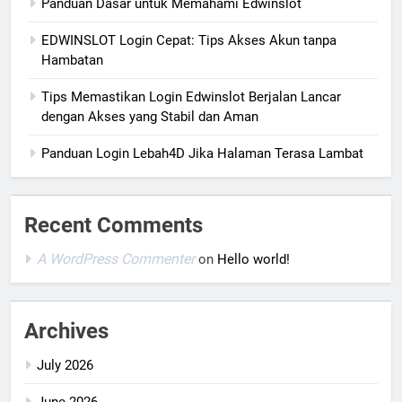
Panduan Dasar untuk Memahami Edwinslot
EDWINSLOT Login Cepat: Tips Akses Akun tanpa
Hambatan
Tips Memastikan Login Edwinslot Berjalan Lancar
dengan Akses yang Stabil dan Aman
Panduan Login Lebah4D Jika Halaman Terasa Lambat
Recent Comments
A WordPress Commenter
on
Hello world!
Archives
July 2026
June 2026