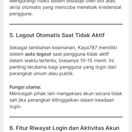
Mengurangi risiko sistem disusupi oleh bot atau
skrip otomatis yang mencoba menebak kredensial
pengguna.
5. Logout Otomatis Saat Tidak Aktif
Sebagai tambahan keamanan, Kaya787 memiliki
sistem
auto logout
saat pengguna tidak aktif
dalam waktu tertentu, biasanya 10–15 menit. Ini
penting terutama bagi pengguna yang login dari
perangkat umum atau publik.
Fungsi utama:
Mencegah pihak lain mengakses akun secara tidak
sah jika perangkat ditinggalkan dalam keadaan
login.
6. Fitur Riwayat Login dan Aktivitas Akun