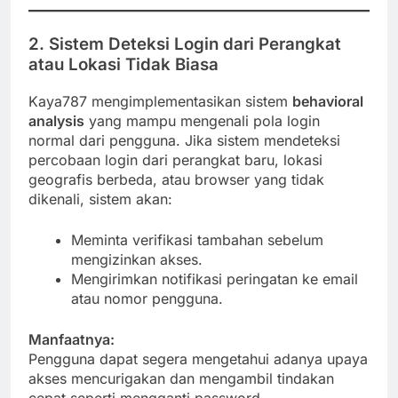
2. Sistem Deteksi Login dari Perangkat
atau Lokasi Tidak Biasa
Kaya787 mengimplementasikan sistem
behavioral
analysis
yang mampu mengenali pola login
normal dari pengguna. Jika sistem mendeteksi
percobaan login dari perangkat baru, lokasi
geografis berbeda, atau browser yang tidak
dikenali, sistem akan:
Meminta verifikasi tambahan sebelum
mengizinkan akses.
Mengirimkan notifikasi peringatan ke email
atau nomor pengguna.
Manfaatnya:
Pengguna dapat segera mengetahui adanya upaya
akses mencurigakan dan mengambil tindakan
cepat seperti mengganti password.