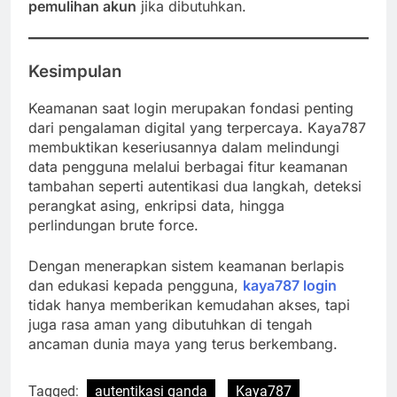
pemulihan akun
jika dibutuhkan.
Kesimpulan
Keamanan saat login merupakan fondasi penting
dari pengalaman digital yang terpercaya. Kaya787
membuktikan keseriusannya dalam melindungi
data pengguna melalui berbagai fitur keamanan
tambahan seperti autentikasi dua langkah, deteksi
perangkat asing, enkripsi data, hingga
perlindungan brute force.
Dengan menerapkan sistem keamanan berlapis
dan edukasi kepada pengguna,
kaya787 login
tidak hanya memberikan kemudahan akses, tapi
juga rasa aman yang dibutuhkan di tengah
ancaman dunia maya yang terus berkembang.
Tagged:
autentikasi ganda
Kaya787