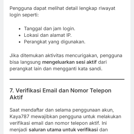
Pengguna dapat melihat detail lengkap riwayat
login seperti:
Tanggal dan jam login.
Lokasi dan alamat IP.
Perangkat yang digunakan.
Jika ditemukan aktivitas mencurigakan, pengguna
bisa langsung
mengeluarkan sesi aktif
dari
perangkat lain dan mengganti kata sandi.
7. Verifikasi Email dan Nomor Telepon
Aktif
Saat mendaftar dan selama penggunaan akun,
Kaya787 mewajibkan pengguna untuk melakukan
verifikasi email dan nomor telepon aktif. Ini
menjadi
saluran utama untuk verifikasi
dan