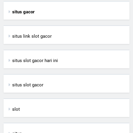
situs gacor
situs link slot gacor
situs slot gacor hari ini
situs slot gacor
slot