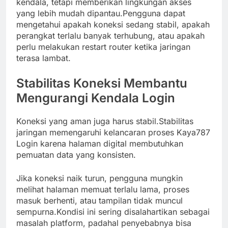
kendala, tetapi memberikan lingkungan akses
yang lebih mudah dipantau.Pengguna dapat
mengetahui apakah koneksi sedang stabil, apakah
perangkat terlalu banyak terhubung, atau apakah
perlu melakukan restart router ketika jaringan
terasa lambat.
Stabilitas Koneksi Membantu
Mengurangi Kendala Login
Koneksi yang aman juga harus stabil.Stabilitas
jaringan memengaruhi kelancaran proses Kaya787
Login karena halaman digital membutuhkan
pemuatan data yang konsisten.
Jika koneksi naik turun, pengguna mungkin
melihat halaman memuat terlalu lama, proses
masuk berhenti, atau tampilan tidak muncul
sempurna.Kondisi ini sering disalahartikan sebagai
masalah platform, padahal penyebabnya bisa