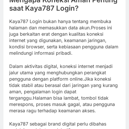
saat Kaya787 Login?
Kaya787 Login bukan hanya tentang membuka
halaman dan memasukkan data akun.Proses ini
juga berkaitan erat dengan kualitas koneksi
internet yang digunakan, keamanan jaringan,
kondisi browser, serta kebiasaan pengguna dalam
melindungi informasi pribadi.
Dalam aktivitas digital, koneksi internet menjadi
jalur utama yang menghubungkan perangkat
pengguna dengan platform online.Jika koneksi
tidak stabil atau berasal dari jaringan yang kurang
aman, pengalaman login dapat
terganggu.Halaman bisa lambat, tombol tidak
merespons, proses masuk gagal, atau pengguna
merasa ragu terhadap keamanan akses.
Kaya787 sebagai brand digital perlu dibahas