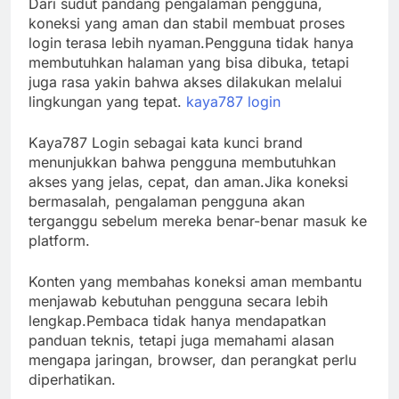
Dari sudut pandang pengalaman pengguna,
koneksi yang aman dan stabil membuat proses
login terasa lebih nyaman.Pengguna tidak hanya
membutuhkan halaman yang bisa dibuka, tetapi
juga rasa yakin bahwa akses dilakukan melalui
lingkungan yang tepat.
kaya787 login
Kaya787 Login sebagai kata kunci brand
menunjukkan bahwa pengguna membutuhkan
akses yang jelas, cepat, dan aman.Jika koneksi
bermasalah, pengalaman pengguna akan
terganggu sebelum mereka benar-benar masuk ke
platform.
Konten yang membahas koneksi aman membantu
menjawab kebutuhan pengguna secara lebih
lengkap.Pembaca tidak hanya mendapatkan
panduan teknis, tetapi juga memahami alasan
mengapa jaringan, browser, dan perangkat perlu
diperhatikan.