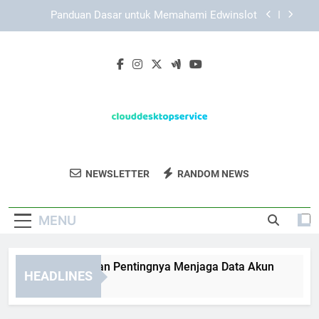
Skip
EDWINSLOT Login Cepat: Tips Akses Akun tanpa
to
Hambatan
content
Tips Memastikan Login Edwinslot Berjalan
Lancar dengan Akses yang Stabil dan Aman
TIARA4D Login dan Pentingnya Menjaga Data
Akun
Panduan Dasar untuk Memahami Edwinslot
EDWINSLOT Login Cepat: Tips Akses Akun tanpa
Hambatan
Cloud Desktop
Nikmati Akses Desktop Berbasis Awan Yang
Tips Memastikan Login Edwinslot Berjalan
NEWSLETTER
RANDOM NEWS
Service
Lancar dengan Akses yang Stabil dan Aman
Cepat Dan Aman Dari Cloud Desktop
Service.
MENU
ARA4D Login dan Pentingnya Menjaga Data Akun
Pandu
HEADLINES
Weeks Ago
1 Mont