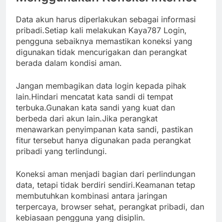
Data akun harus diperlakukan sebagai informasi
pribadi.Setiap kali melakukan Kaya787 Login,
pengguna sebaiknya memastikan koneksi yang
digunakan tidak mencurigakan dan perangkat
berada dalam kondisi aman.
Jangan membagikan data login kepada pihak
lain.Hindari mencatat kata sandi di tempat
terbuka.Gunakan kata sandi yang kuat dan
berbeda dari akun lain.Jika perangkat
menawarkan penyimpanan kata sandi, pastikan
fitur tersebut hanya digunakan pada perangkat
pribadi yang terlindungi.
Koneksi aman menjadi bagian dari perlindungan
data, tetapi tidak berdiri sendiri.Keamanan tetap
membutuhkan kombinasi antara jaringan
terpercaya, browser sehat, perangkat pribadi, dan
kebiasaan pengguna yang disiplin.