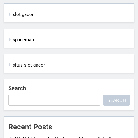
slot gacor
spaceman
situs slot gacor
Search
SEARCH
Recent Posts