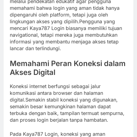
melalui pendekatan edukatif agar pengguna
memahami bahwa login yang aman tidak hanya
dipengaruhi oleh platform, tetapi juga oleh
lingkungan akses yang dipilih.Pengguna yang
mencari Kaya787 Login biasanya memiliki tujuan
navigational, tetapi mereka juga membutuhkan
informasi yang membantu menjaga akses tetap
lancar dan terlindungi.
Memahami Peran Koneksi dalam
Akses Digital
Koneksi internet berfungsi sebagai jalur
komunikasi antara browser dan halaman
digital.Semakin stabil koneksi yang digunakan,
semakin besar kemungkinan halaman dapat
terbuka dengan baik, tampilan termuat sempurna,
dan proses login berjalan tanpa hambatan.
Pada Kaya787 Login, koneksi yang aman