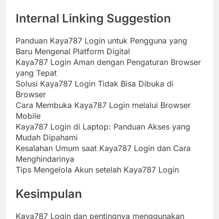
Internal Linking Suggestion
Panduan Kaya787 Login untuk Pengguna yang
Baru Mengenal Platform Digital
Kaya787 Login Aman dengan Pengaturan Browser
yang Tepat
Solusi Kaya787 Login Tidak Bisa Dibuka di
Browser
Cara Membuka Kaya787 Login melalui Browser
Mobile
Kaya787 Login di Laptop: Panduan Akses yang
Mudah Dipahami
Kesalahan Umum saat Kaya787 Login dan Cara
Menghindarinya
Tips Mengelola Akun setelah Kaya787 Login
Kesimpulan
Kaya787 Login dan pentingnya menggunakan