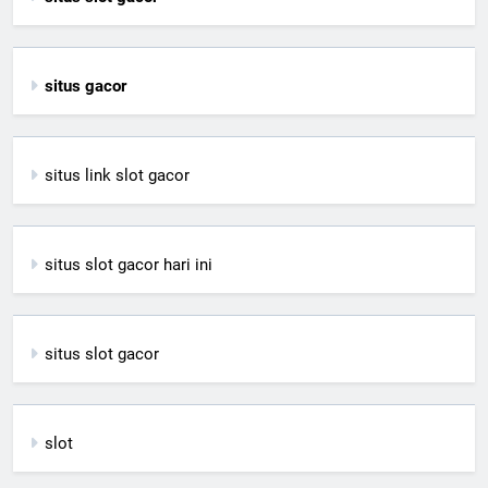
situs gacor
situs link slot gacor
situs slot gacor hari ini
situs slot gacor
slot