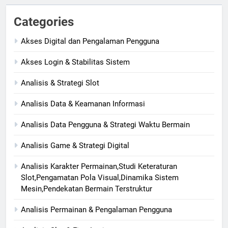
Categories
Akses Digital dan Pengalaman Pengguna
Akses Login & Stabilitas Sistem
Analisis & Strategi Slot
Analisis Data & Keamanan Informasi
Analisis Data Pengguna & Strategi Waktu Bermain
Analisis Game & Strategi Digital
Analisis Karakter Permainan,Studi Keteraturan
Slot,Pengamatan Pola Visual,Dinamika Sistem
Mesin,Pendekatan Bermain Terstruktur
Analisis Permainan & Pengalaman Pengguna