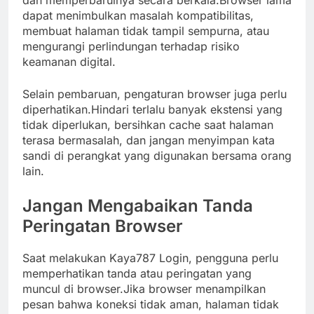
dapat menimbulkan masalah kompatibilitas,
membuat halaman tidak tampil sempurna, atau
mengurangi perlindungan terhadap risiko
keamanan digital.
Selain pembaruan, pengaturan browser juga perlu
diperhatikan.Hindari terlalu banyak ekstensi yang
tidak diperlukan, bersihkan cache saat halaman
terasa bermasalah, dan jangan menyimpan kata
sandi di perangkat yang digunakan bersama orang
lain.
Jangan Mengabaikan Tanda
Peringatan Browser
Saat melakukan Kaya787 Login, pengguna perlu
memperhatikan tanda atau peringatan yang
muncul di browser.Jika browser menampilkan
pesan bahwa koneksi tidak aman, halaman tidak