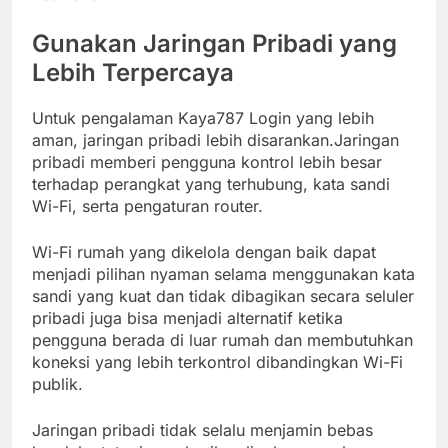
Gunakan Jaringan Pribadi yang
Lebih Terpercaya
Untuk pengalaman Kaya787 Login yang lebih
aman, jaringan pribadi lebih disarankan.Jaringan
pribadi memberi pengguna kontrol lebih besar
terhadap perangkat yang terhubung, kata sandi
Wi-Fi, serta pengaturan router.
Wi-Fi rumah yang dikelola dengan baik dapat
menjadi pilihan nyaman selama menggunakan kata
sandi yang kuat dan tidak dibagikan secara seluler
pribadi juga bisa menjadi alternatif ketika
pengguna berada di luar rumah dan membutuhkan
koneksi yang lebih terkontrol dibandingkan Wi-Fi
publik.
Jaringan pribadi tidak selalu menjamin bebas