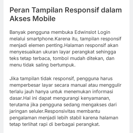
Peran Tampilan Responsif dalam
Akses Mobile
Banyak pengguna membuka Edwinslot Login
melalui smartphone.Karena itu, tampilan responsif
menjadi elemen penting.Halaman responsif akan
menyesuaikan ukuran layar perangkat sehingga
teks tetap terbaca, tombol mudah ditekan, dan
menu tidak saling bertumpuk.
Jika tampilan tidak responsif, pengguna harus
memperbesar layar secara manual atau menggulir
terlalu jauh hanya untuk menemukan informasi
dasar.Hal ini dapat mengurangi kenyamanan,
terutama jika pengguna sedang mengakses dari
jaringan seluler.Responsivitas membantu
pengalaman menjadi lebih stabil karena halaman
tetap terlihat rapi di berbagai perangkat.