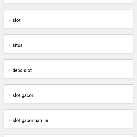
slot
situs
depo slot
slot gacor
slot gacor hari ini