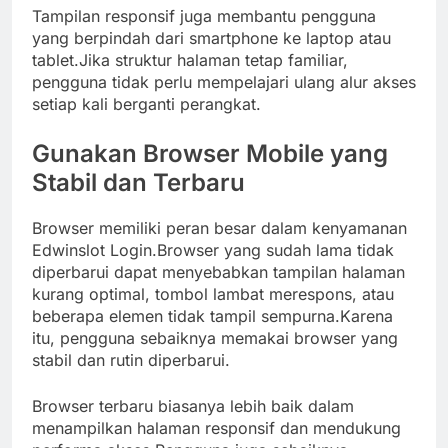
Tampilan responsif juga membantu pengguna
yang berpindah dari smartphone ke laptop atau
tablet.Jika struktur halaman tetap familiar,
pengguna tidak perlu mempelajari ulang alur akses
setiap kali berganti perangkat.
Gunakan Browser Mobile yang
Stabil dan Terbaru
Browser memiliki peran besar dalam kenyamanan
Edwinslot Login.Browser yang sudah lama tidak
diperbarui dapat menyebabkan tampilan halaman
kurang optimal, tombol lambat merespons, atau
beberapa elemen tidak tampil sempurna.Karena
itu, pengguna sebaiknya memakai browser yang
stabil dan rutin diperbarui.
Browser terbaru biasanya lebih baik dalam
menampilkan halaman responsif dan mendukung