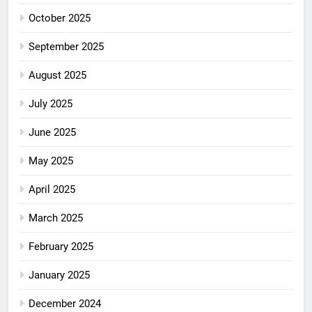
October 2025
September 2025
August 2025
July 2025
June 2025
May 2025
April 2025
March 2025
February 2025
January 2025
December 2024