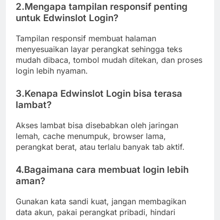
2.Mengapa tampilan responsif penting
untuk Edwinslot Login?
Tampilan responsif membuat halaman
menyesuaikan layar perangkat sehingga teks
mudah dibaca, tombol mudah ditekan, dan proses
login lebih nyaman.
3.Kenapa Edwinslot Login bisa terasa
lambat?
Akses lambat bisa disebabkan oleh jaringan
lemah, cache menumpuk, browser lama,
perangkat berat, atau terlalu banyak tab aktif.
4.Bagaimana cara membuat login lebih
aman?
Gunakan kata sandi kuat, jangan membagikan
data akun, pakai perangkat pribadi, hindari