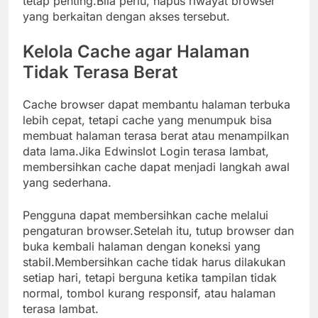
tetap penting.Bila perlu, hapus riwayat browser
yang berkaitan dengan akses tersebut.
Kelola Cache agar Halaman
Tidak Terasa Berat
Cache browser dapat membantu halaman terbuka
lebih cepat, tetapi cache yang menumpuk bisa
membuat halaman terasa berat atau menampilkan
data lama.Jika Edwinslot Login terasa lambat,
membersihkan cache dapat menjadi langkah awal
yang sederhana.
Pengguna dapat membersihkan cache melalui
pengaturan browser.Setelah itu, tutup browser dan
buka kembali halaman dengan koneksi yang
stabil.Membersihkan cache tidak harus dilakukan
setiap hari, tetapi berguna ketika tampilan tidak
normal, tombol kurang responsif, atau halaman
terasa lambat.