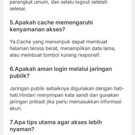
perangkat umum, dan selalu logout setelah
selesai.
5.Apakah cache memengaruhi
kenyamanan akses?
Ya.Cache yang menumpuk dapat membuat
halaman terasa berat, menampilkan data lama,
atau membuat tombol kurang responsif.
6.Apakah aman login melalui jaringan
publik?
Jaringan publik sebaiknya digunakan dengan hati-
hati.Hindari menyimpan kata sandi dan gunakan
jaringan pribadi jika perlu memasukkan informasi
akun.
7.Apa tips utama agar akses lebih
nyaman?