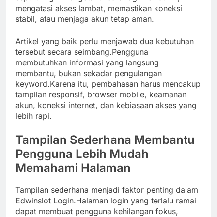
mengatasi akses lambat, memastikan koneksi
stabil, atau menjaga akun tetap aman.
Artikel yang baik perlu menjawab dua kebutuhan
tersebut secara seimbang.Pengguna
membutuhkan informasi yang langsung
membantu, bukan sekadar pengulangan
keyword.Karena itu, pembahasan harus mencakup
tampilan responsif, browser mobile, keamanan
akun, koneksi internet, dan kebiasaan akses yang
lebih rapi.
Tampilan Sederhana Membantu
Pengguna Lebih Mudah
Memahami Halaman
Tampilan sederhana menjadi faktor penting dalam
Edwinslot Login.Halaman login yang terlalu ramai
dapat membuat pengguna kehilangan fokus,