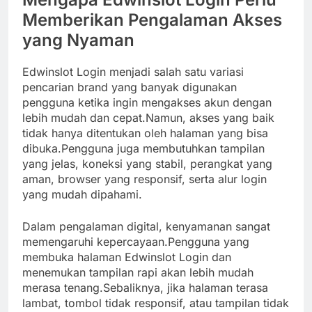
Memberikan Pengalaman Akses
yang Nyaman
Edwinslot Login menjadi salah satu variasi
pencarian brand yang banyak digunakan
pengguna ketika ingin mengakses akun dengan
lebih mudah dan cepat.Namun, akses yang baik
tidak hanya ditentukan oleh halaman yang bisa
dibuka.Pengguna juga membutuhkan tampilan
yang jelas, koneksi yang stabil, perangkat yang
aman, browser yang responsif, serta alur login
yang mudah dipahami.
Dalam pengalaman digital, kenyamanan sangat
memengaruhi kepercayaan.Pengguna yang
membuka halaman Edwinslot Login dan
menemukan tampilan rapi akan lebih mudah
merasa tenang.Sebaliknya, jika halaman terasa
lambat, tombol tidak responsif, atau tampilan tidak