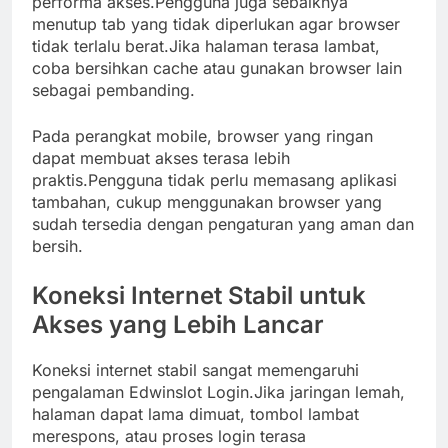
performa akses.Pengguna juga sebaiknya
menutup tab yang tidak diperlukan agar browser
tidak terlalu berat.Jika halaman terasa lambat,
coba bersihkan cache atau gunakan browser lain
sebagai pembanding.
Pada perangkat mobile, browser yang ringan
dapat membuat akses terasa lebih
praktis.Pengguna tidak perlu memasang aplikasi
tambahan, cukup menggunakan browser yang
sudah tersedia dengan pengaturan yang aman dan
bersih.
Koneksi Internet Stabil untuk
Akses yang Lebih Lancar
Koneksi internet stabil sangat memengaruhi
pengalaman Edwinslot Login.Jika jaringan lemah,
halaman dapat lama dimuat, tombol lambat
merespons, atau proses login terasa