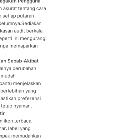
legakan Pengguna
 akurat tentang cara
 setiap putaran
ebelumnya.Sediakan
gkasan audit berkala
perti ini mengurangi
tanpa memaparkan
kan Sebab-Akibat
salnya perubahan
g mudah
mbantu menjelaskan
 berlebihan yang
stikan preferensi
 tetap nyaman.
tir
 ikon terbaca,
ar, label yang
 tampak memudahkan