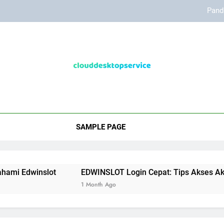
Pand
EDWINSLOT Login Cep
Tips Memastikan Login Edwinslot Berjalan Lanc
TIARA4D Log
ud Desktop Service
Pand
kses Desktop Berbasis Awan Yang Cepat Dan Aman Dari Cloud D
EDWINSLOT Login Cep
SAMPLE PAGE
Tips Memastikan Login Edwinslot Berjalan Lanc
slot
EDWINSLOT Login Cepat: Tips Akses Akun tanpa 
1 Month Ago