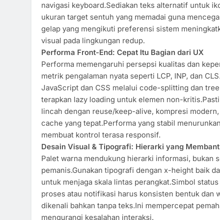
navigasi keyboard.Sediakan teks alternatif untuk ik
ukuran target sentuh yang memadai guna mencega
gelap yang mengikuti preferensi sistem meningka
visual pada lingkungan redup.
Performa Front-End: Cepat Itu Bagian dari UX
Performa memengaruhi persepsi kualitas dan keper
metrik pengalaman nyata seperti LCP, INP, dan CLS
JavaScript dan CSS melalui code-splitting dan tree
terapkan lazy loading untuk elemen non-kritis.Past
lincah dengan reuse/keep-alive, kompresi modern,
cache yang tepat.Performa yang stabil menurunkan f
membuat kontrol terasa responsif.
Desain Visual & Tipografi: Hierarki yang Memban
Palet warna mendukung hierarki informasi, bukan 
pemanis.Gunakan tipografi dengan x-height baik 
untuk menjaga skala lintas perangkat.Simbol status 
proses atau notifikasi harus konsisten bentuk dan
dikenali bahkan tanpa teks.Ini mempercepat pema
mengurangi kesalahan interaksi.