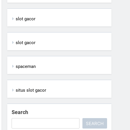
slot gacor
slot gacor
spaceman
situs slot gacor
Search
SEARCH