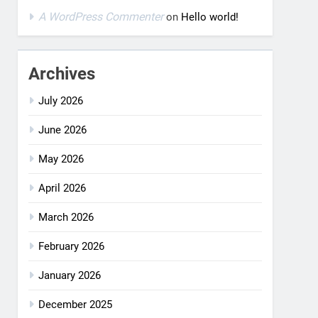
A WordPress Commenter
on
Hello world!
Archives
July 2026
June 2026
May 2026
April 2026
March 2026
February 2026
January 2026
December 2025