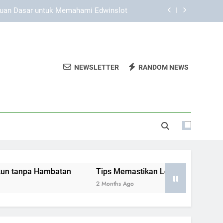
uan Dasar untuk Memahami Edwinslot
at: Tips Akses Akun tanpa Hambatan
ar dengan Akses yang Stabil dan Aman
NEWSLETTER
RANDOM NEWS
in dan Pentingnya Menjaga Data Akun
uan Dasar untuk Memahami Edwinslot
esktop Service.
at: Tips Akses Akun tanpa Hambatan
ar dengan Akses yang Stabil dan Aman
Hambatan
Tips Memastikan Login Edwinslot Berjalan Lan
2 Months Ago