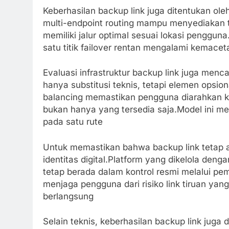
Keberhasilan backup link juga ditentukan ole
multi-endpoint routing mampu menyediakan tr
memiliki jalur optimal sesuai lokasi penggu
satu titik failover rentan mengalami kemacet
Evaluasi infrastruktur backup link juga menca
hanya substitusi teknis, tetapi elemen ops
balancing memastikan pengguna diarahkan ke 
bukan hanya yang tersedia saja.Model ini m
pada satu rute
Untuk memastikan bahwa backup link tetap 
identitas digital.Platform yang dikelola den
tetap berada dalam kontrol resmi melalui peme
menjaga pengguna dari risiko link tiruan y
berlangsung
Selain teknis, keberhasilan backup link juga d