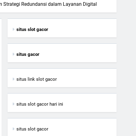
an Strategi Redundansi dalam Layanan Digital
situs slot gacor
situs gacor
situs link slot gacor
situs slot gacor hari ini
situs slot gacor