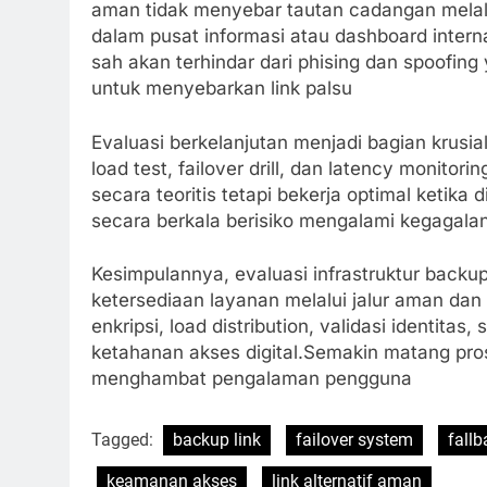
aman tidak menyebar tautan cadangan melal
dalam pusat informasi atau dashboard inte
sah akan terhindar dari phising dan spoof
untuk menyebarkan link palsu
Evaluasi berkelanjutan menjadi bagian krusial 
load test, failover drill, dan latency monit
secara teoritis tetapi bekerja optimal ketik
secara berkala berisiko mengalami kegagalan s
Kesimpulannya, evaluasi infrastruktur backu
ketersediaan layanan melalui jalur aman dan te
enkripsi, load distribution, validasi identitas
ketahanan akses digital.Semakin matang pro
menghambat pengalaman pengguna
Tagged:
backup link
failover system
fallb
keamanan akses
link alternatif aman