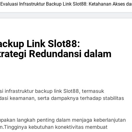
Evaluasi Infrastruktur Backup Link Slot88: Ketahanan Akses d
ackup Link Slot88:
rategi Redundansi dalam
infrastruktur backup link Slot88, termasuk
idasi keamanan, serta dampaknya terhadap stabilitas
pakan langkah penting dalam menjaga keberlanjutan
an.Tingginya kebutuhan konektivitas membuat