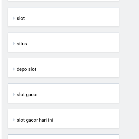
slot
situs
depo slot
slot gacor
slot gacor hari ini