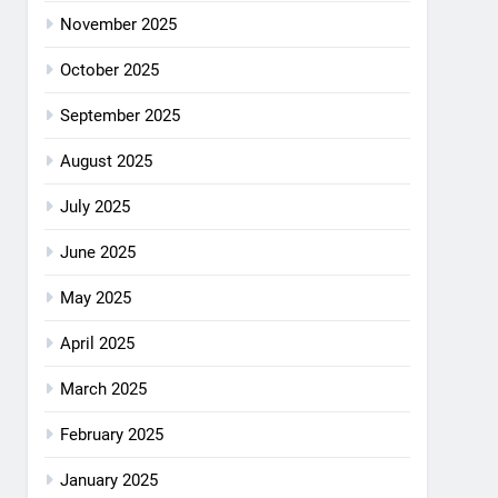
November 2025
October 2025
September 2025
August 2025
July 2025
June 2025
May 2025
April 2025
March 2025
February 2025
January 2025