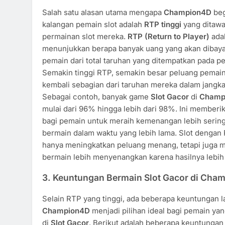
Salah satu alasan utama mengapa
Champion4D
beg
kalangan pemain slot adalah
RTP tinggi
yang ditawa
permainan slot mereka.
RTP (Return to Player)
ada
menunjukkan berapa banyak uang yang akan dibaya
pemain dari total taruhan yang ditempatkan pada pe
Semakin tinggi RTP, semakin besar peluang pemai
kembali sebagian dari taruhan mereka dalam jangka
Sebagai contoh, banyak game
Slot Gacor
di
Champ
mulai dari 96% hingga lebih dari 98%. Ini memberi
bagi pemain untuk meraih kemenangan lebih sering
bermain dalam waktu yang lebih lama. Slot dengan R
hanya meningkatkan peluang menang, tetapi juga
bermain lebih menyenangkan karena hasilnya lebi
3.
Keuntungan Bermain Slot Gacor di Cha
Selain RTP yang tinggi, ada beberapa keuntungan 
Champion4D
menjadi pilihan ideal bagi pemain ya
di
Slot Gacor
. Berikut adalah beberapa keuntungan