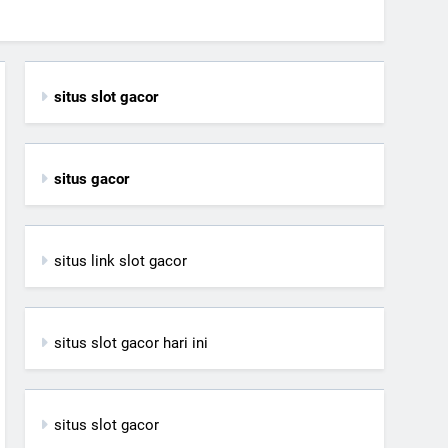
situs slot gacor
situs gacor
situs link slot gacor
situs slot gacor hari ini
situs slot gacor