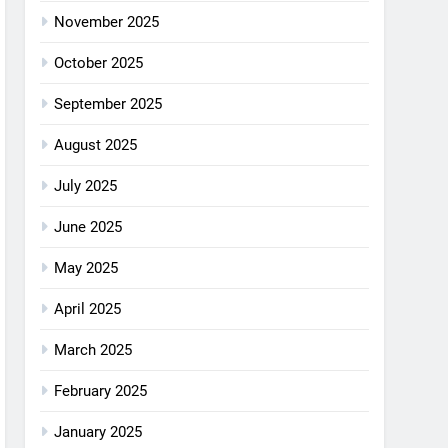
November 2025
October 2025
September 2025
August 2025
July 2025
June 2025
May 2025
April 2025
March 2025
February 2025
January 2025