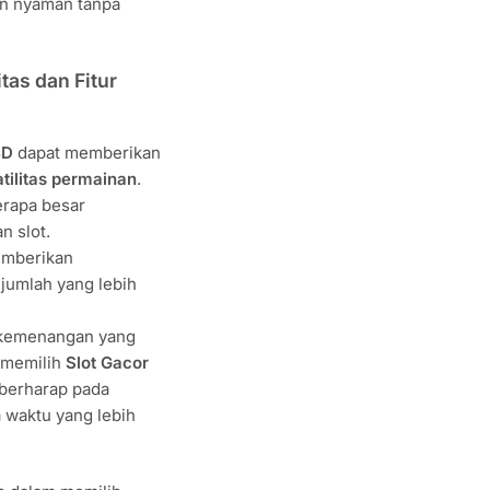
an nyaman tanpa
tas dan Fitur
4D
dapat memberikan
atilitas permainan
.
rapa besar
n slot.
emberikan
jumlah yang lebih
 kemenangan yang
g memilih
Slot Gacor
 berharap pada
 waktu yang lebih