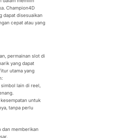
in dalam memilih
eka. Champion4D
g dapat disesuaikan
ngan cepat atau yang
an, permainan slot di
narik yang dapat
itur utama yang
h:
simbol lain di reel,
enang.
 kesempatan untuk
ya, tanpa perlu
nan dan memberikan
sar.