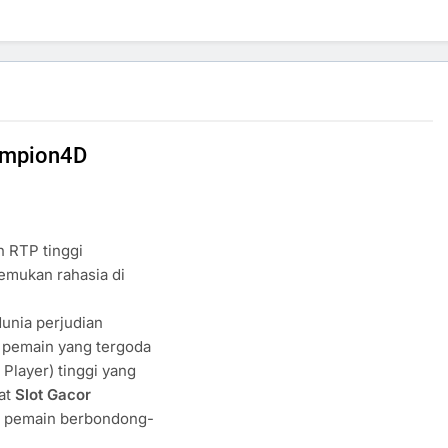
ampion4D
 RTP tinggi
emukan rahasia di
dunia perjudian
 pemain yang tergoda
Player) tinggi yang
uat
Slot Gacor
k pemain berbondong-