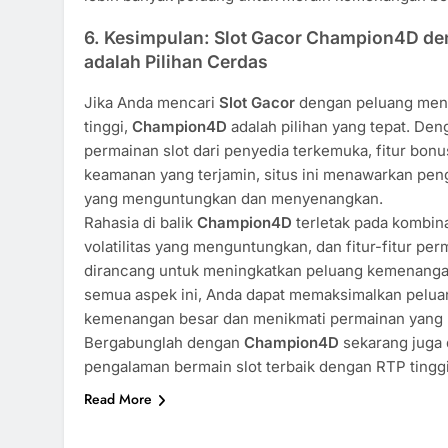
6.
Kesimpulan: Slot Gacor Champion4D de
adalah Pilihan Cerdas
Jika Anda mencari
Slot Gacor
dengan peluang men
tinggi,
Champion4D
adalah pilihan yang tepat. Den
permainan slot dari penyedia terkemuka, fitur bonu
keamanan yang terjamin, situs ini menawarkan pe
yang menguntungkan dan menyenangkan.
Rahasia di balik
Champion4D
terletak pada kombina
volatilitas yang menguntungkan, dan fitur-fitur pe
dirancang untuk meningkatkan peluang kemenan
semua aspek ini, Anda dapat memaksimalkan pelua
kemenangan besar dan menikmati permainan yang 
Bergabunglah dengan
Champion4D
sekarang juga 
pengalaman bermain slot terbaik dengan RTP tinggi
Read More