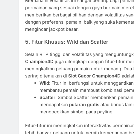
Memahami volatilitas ini sangat penting bagi pema
permainan yang sesuai dengan gaya bermain mer
memberikan berbagai pilihan dengan volatilitas yan
dengan preferensi pemain, baik yang suka kemena
mengincar jackpot besar.
5.
Fitur Khusus: Wild dan Scatter
Selain RTP tinggi dan volatilitas yang menguntungk
Champion4D
juga dilengkapi dengan fitur-fitur me
meningkatkan peluang pemain untuk menang. Dua f
sering ditemukan di
Slot Gacor Champion4D
adala
Wild
: Fitur ini berfungsi untuk menggantikan 
membantu pemain membuat kombinasi pem
Scatter
: Simbol Scatter memberikan pemain
mendapatkan
putaran gratis
atau bonus lainn
mencocokkan simbol pada payline.
Fitur-fitur ini meningkatkan interaktivitas permai
lebih banyak peluang untuk meraih kemenangan be