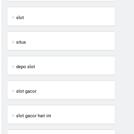
slot
situs
depo slot
slot gacor
slot gacor hari ini