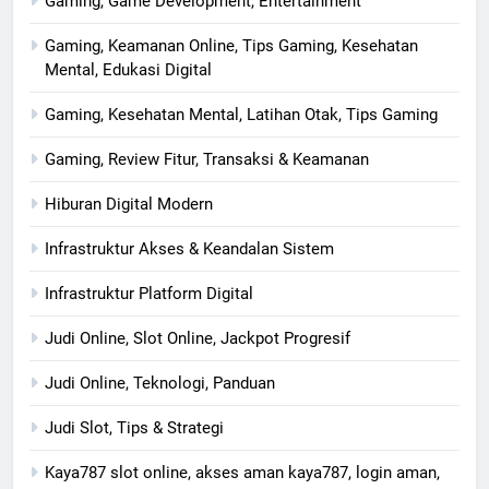
Gaming, Game Development, Entertainment
Gaming, Keamanan Online, Tips Gaming, Kesehatan
Mental, Edukasi Digital
Gaming, Kesehatan Mental, Latihan Otak, Tips Gaming
Gaming, Review Fitur, Transaksi & Keamanan
Hiburan Digital Modern
Infrastruktur Akses & Keandalan Sistem
Infrastruktur Platform Digital
Judi Online, Slot Online, Jackpot Progresif
Judi Online, Teknologi, Panduan
Judi Slot, Tips & Strategi
Kaya787 slot online, akses aman kaya787, login aman,