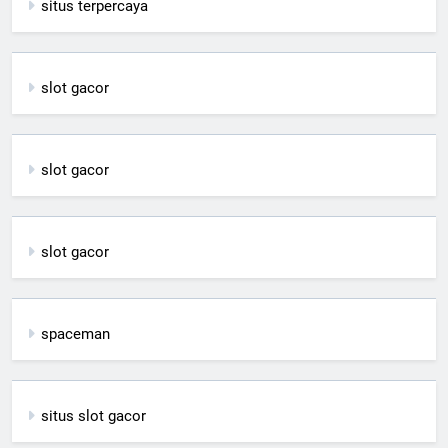
situs terpercaya
slot gacor
slot gacor
slot gacor
spaceman
situs slot gacor