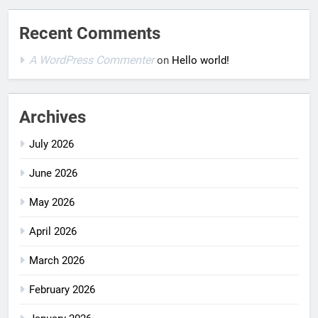
Recent Comments
A WordPress Commenter
on
Hello world!
Archives
July 2026
June 2026
May 2026
April 2026
March 2026
February 2026