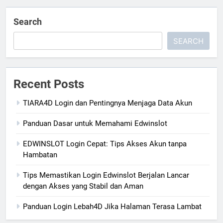
Search
SEARCH
Recent Posts
TIARA4D Login dan Pentingnya Menjaga Data Akun
Panduan Dasar untuk Memahami Edwinslot
EDWINSLOT Login Cepat: Tips Akses Akun tanpa
Hambatan
Tips Memastikan Login Edwinslot Berjalan Lancar
dengan Akses yang Stabil dan Aman
Panduan Login Lebah4D Jika Halaman Terasa Lambat