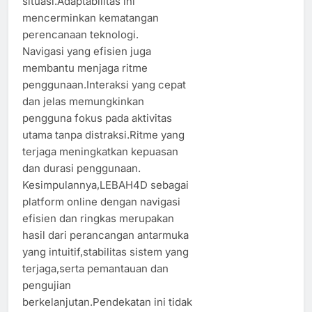
situasi.Adaptabilitas ini
mencerminkan kematangan
perencanaan teknologi.
Navigasi yang efisien juga
membantu menjaga ritme
penggunaan.Interaksi yang cepat
dan jelas memungkinkan
pengguna fokus pada aktivitas
utama tanpa distraksi.Ritme yang
terjaga meningkatkan kepuasan
dan durasi penggunaan.
Kesimpulannya,LEBAH4D sebagai
platform online dengan navigasi
efisien dan ringkas merupakan
hasil dari perancangan antarmuka
yang intuitif,stabilitas sistem yang
terjaga,serta pemantauan dan
pengujian
berkelanjutan.Pendekatan ini tidak