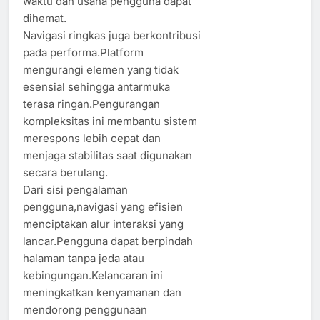
waktu dan usaha pengguna dapat
dihemat.
Navigasi ringkas juga berkontribusi
pada performa.Platform
mengurangi elemen yang tidak
esensial sehingga antarmuka
terasa ringan.Pengurangan
kompleksitas ini membantu sistem
merespons lebih cepat dan
menjaga stabilitas saat digunakan
secara berulang.
Dari sisi pengalaman
pengguna,navigasi yang efisien
menciptakan alur interaksi yang
lancar.Pengguna dapat berpindah
halaman tanpa jeda atau
kebingungan.Kelancaran ini
meningkatkan kenyamanan dan
mendorong penggunaan