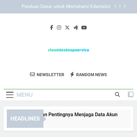
Skip
EDWINSLOT Login Cepat: Tips Akses Akun tanpa
to
Hambatan
content
Tips Memastikan Login Edwinslot Berjalan
Lancar dengan Akses yang Stabil dan Aman
TIARA4D Login dan Pentingnya Menjaga Data
Akun
Panduan Dasar untuk Memahami Edwinslot
EDWINSLOT Login Cepat: Tips Akses Akun tanpa
Hambatan
Cloud Desktop
Nikmati Akses Desktop Berbasis Awan Yang
Tips Memastikan Login Edwinslot Berjalan
NEWSLETTER
RANDOM NEWS
Service
Lancar dengan Akses yang Stabil dan Aman
Cepat Dan Aman Dari Cloud Desktop
Service.
MENU
ARA4D Login dan Pentingnya Menjaga Data Akun
Pandu
HEADLINES
Weeks Ago
1 Mont