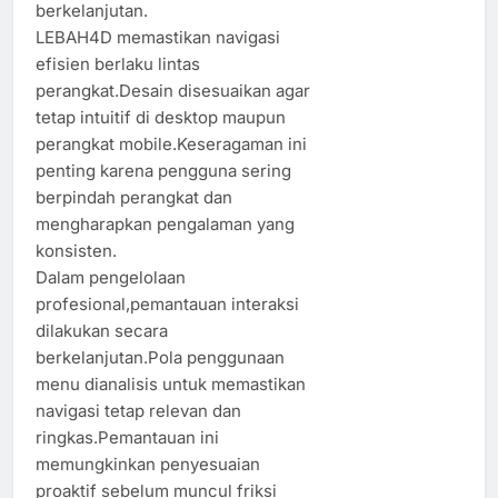
berkelanjutan.
LEBAH4D memastikan navigasi
efisien berlaku lintas
perangkat.Desain disesuaikan agar
tetap intuitif di desktop maupun
perangkat mobile.Keseragaman ini
penting karena pengguna sering
berpindah perangkat dan
mengharapkan pengalaman yang
konsisten.
Dalam pengelolaan
profesional,pemantauan interaksi
dilakukan secara
berkelanjutan.Pola penggunaan
menu dianalisis untuk memastikan
navigasi tetap relevan dan
ringkas.Pemantauan ini
memungkinkan penyesuaian
proaktif sebelum muncul friksi