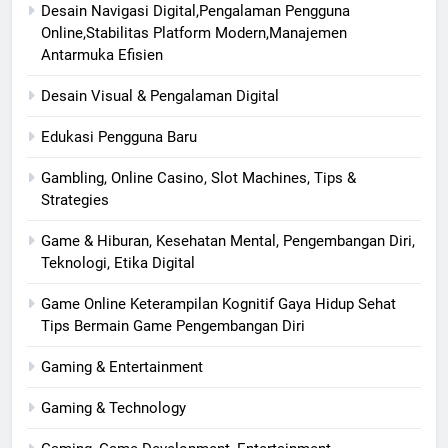
Desain Navigasi Digital,Pengalaman Pengguna
Online,Stabilitas Platform Modern,Manajemen
Antarmuka Efisien
Desain Visual & Pengalaman Digital
Edukasi Pengguna Baru
Gambling, Online Casino, Slot Machines, Tips &
Strategies
Game & Hiburan, Kesehatan Mental, Pengembangan Diri,
Teknologi, Etika Digital
Game Online Keterampilan Kognitif Gaya Hidup Sehat
Tips Bermain Game Pengembangan Diri
Gaming & Entertainment
Gaming & Technology