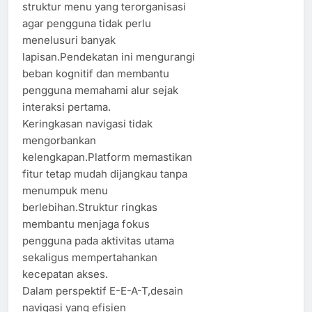
struktur menu yang terorganisasi
agar pengguna tidak perlu
menelusuri banyak
lapisan.Pendekatan ini mengurangi
beban kognitif dan membantu
pengguna memahami alur sejak
interaksi pertama.
Keringkasan navigasi tidak
mengorbankan
kelengkapan.Platform memastikan
fitur tetap mudah dijangkau tanpa
menumpuk menu
berlebihan.Struktur ringkas
membantu menjaga fokus
pengguna pada aktivitas utama
sekaligus mempertahankan
kecepatan akses.
Dalam perspektif E-E-A-T,desain
navigasi yang efisien