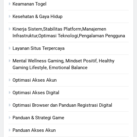
Keamanan Togel
Kesehatan & Gaya Hidup
Kinerja Sistem,Stabilitas Platform,Manajemen
Infrastruktur,Optimasi Teknologi,Pengalaman Pengguna
Layanan Situs Terpercaya
Mental Wellness Gaming, Mindset Positif, Healthy
Gaming Lifestyle, Emotional Balance
Optimasi Akses Akun
Optimasi Akses Digital
Optimasi Browser dan Panduan Registrasi Digital
Panduan & Strategi Game
Panduan Akses Akun