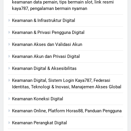
keamanan data pemain, tips bermain slot, link resmi
kaya787, pengalaman bermain nyaman
Keamanan & Infrastruktur Digital
Keamanan & Privasi Pengguna Digital
Keamanan Akses dan Validasi Akun
Keamanan Akun dan Privasi Digital
Keamanan Digital & Aksesibilitas
Keamanan Digital, Sistem Login Kaya787, Federasi
Identitas, Teknologi & Inovasi, Manajemen Akses Global
Keamanan Koneksi Digital
Keamanan Online, Platform Horas88, Panduan Pengguna
Keamanan Perangkat Digital