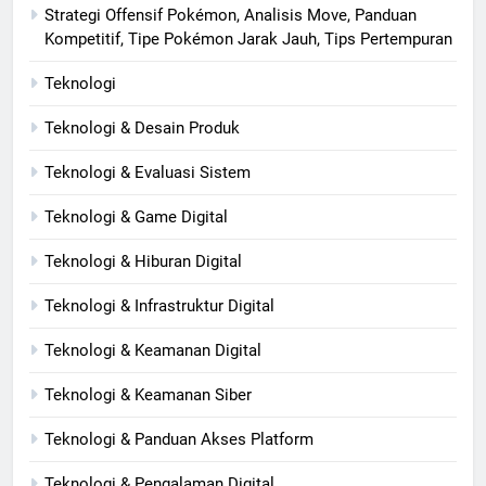
Strategi Offensif Pokémon, Analisis Move, Panduan
Kompetitif, Tipe Pokémon Jarak Jauh, Tips Pertempuran
Teknologi
Teknologi & Desain Produk
Teknologi & Evaluasi Sistem
Teknologi & Game Digital
Teknologi & Hiburan Digital
Teknologi & Infrastruktur Digital
Teknologi & Keamanan Digital
Teknologi & Keamanan Siber
Teknologi & Panduan Akses Platform
Teknologi & Pengalaman Digital