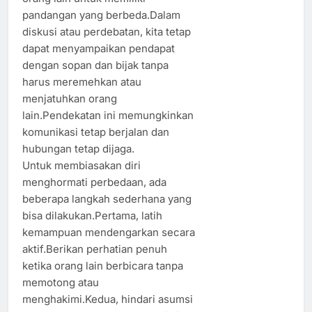
pandangan yang berbeda.Dalam
diskusi atau perdebatan, kita tetap
dapat menyampaikan pendapat
dengan sopan dan bijak tanpa
harus meremehkan atau
menjatuhkan orang
lain.Pendekatan ini memungkinkan
komunikasi tetap berjalan dan
hubungan tetap dijaga.
Untuk membiasakan diri
menghormati perbedaan, ada
beberapa langkah sederhana yang
bisa dilakukan.Pertama, latih
kemampuan mendengarkan secara
aktif.Berikan perhatian penuh
ketika orang lain berbicara tanpa
memotong atau
menghakimi.Kedua, hindari asumsi