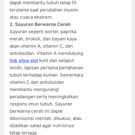
dapat membantu tubuh tetap fit
terutama saat perubahan musim
atau cuaca ekstrem.
2. Sayuran Berwarna Cerah
Sayuran seperti wortel, paprika
merah, brokoli, dan bayam kaya
akan vitamin A, vitamin C, dan
antioksidan. Vitamin A mendukung
link situs slot
kulit dan selaput
lendir, lapisan pertama pertahanan
tubuh terhadap kuman. Sementara
vitamin C dan antioksidan
membantu mengurangi
peradangan serta meningkatkan
respons imun tubuh. Sayuran
berwarna cerah ini dapat
dikonsumsi mentah, dikukus, atau
dijadikan salad agar nutrisinya
tetap terjaga.