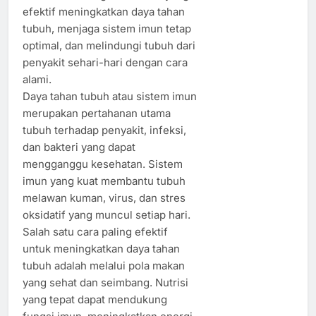
efektif meningkatkan daya tahan
tubuh, menjaga sistem imun tetap
optimal, dan melindungi tubuh dari
penyakit sehari-hari dengan cara
alami.
Daya tahan tubuh atau sistem imun
merupakan pertahanan utama
tubuh terhadap penyakit, infeksi,
dan bakteri yang dapat
mengganggu kesehatan. Sistem
imun yang kuat membantu tubuh
melawan kuman, virus, dan stres
oksidatif yang muncul setiap hari.
Salah satu cara paling efektif
untuk meningkatkan daya tahan
tubuh adalah melalui pola makan
yang sehat dan seimbang. Nutrisi
yang tepat dapat mendukung