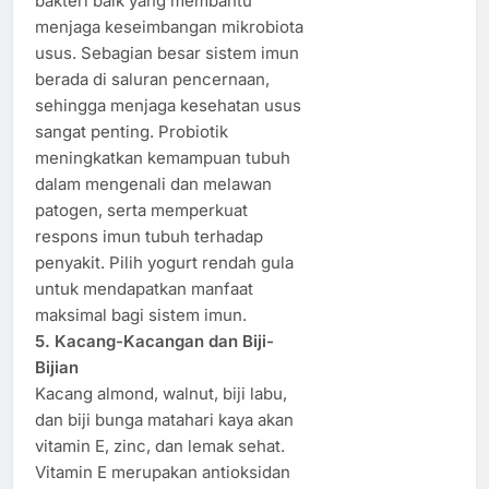
bakteri baik yang membantu
menjaga keseimbangan mikrobiota
usus. Sebagian besar sistem imun
berada di saluran pencernaan,
sehingga menjaga kesehatan usus
sangat penting. Probiotik
meningkatkan kemampuan tubuh
dalam mengenali dan melawan
patogen, serta memperkuat
respons imun tubuh terhadap
penyakit. Pilih yogurt rendah gula
untuk mendapatkan manfaat
maksimal bagi sistem imun.
5. Kacang-Kacangan dan Biji-
Bijian
Kacang almond, walnut, biji labu,
dan biji bunga matahari kaya akan
vitamin E, zinc, dan lemak sehat.
Vitamin E merupakan antioksidan