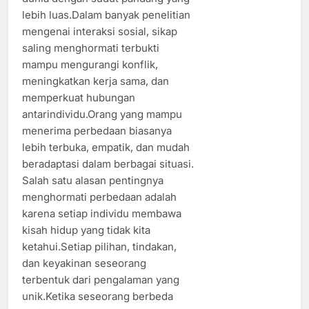
lebih luas.Dalam banyak penelitian
mengenai interaksi sosial, sikap
saling menghormati terbukti
mampu mengurangi konflik,
meningkatkan kerja sama, dan
memperkuat hubungan
antarindividu.Orang yang mampu
menerima perbedaan biasanya
lebih terbuka, empatik, dan mudah
beradaptasi dalam berbagai situasi.
Salah satu alasan pentingnya
menghormati perbedaan adalah
karena setiap individu membawa
kisah hidup yang tidak kita
ketahui.Setiap pilihan, tindakan,
dan keyakinan seseorang
terbentuk dari pengalaman yang
unik.Ketika seseorang berbeda