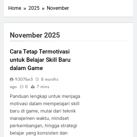
Home
2025
November
November 2025
Cara Tetap Termotivasi
untuk Belajar Skill Baru
dalam Game
9307be5
8 months
ago
0
7 mins
Panduan lengkap untuk menjaga
motivasi dalam mempelajari skill
baru di game, mulai dari teknik
manajemen waktu, mindset
perkembangan, hingga strategi
belajar yang konsisten dan