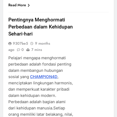
Read More
Pentingnya Menghormati
Perbedaan dalam Kehidupan
Sehari-hari
9307be5
9 months
ago
0
7 mins
Pelajari mengapa menghormati
perbedaan adalah fondasi penting
dalam membangun hubungan
sosial yang
CHAMPION4D
,
menciptakan lingkungan harmonis,
dan memperkuat karakter pribadi
dalam kehidupan modern.
Perbedaan adalah bagian alami
dari kehidupan manusia.Setiap
orang memiliki latar belakang, nilai,