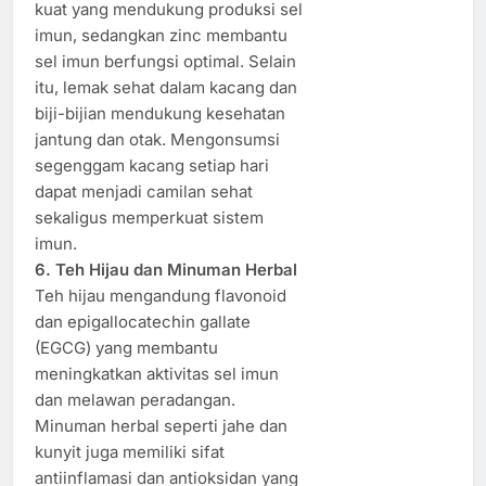
kuat yang mendukung produksi sel
imun, sedangkan zinc membantu
sel imun berfungsi optimal. Selain
itu, lemak sehat dalam kacang dan
biji-bijian mendukung kesehatan
jantung dan otak. Mengonsumsi
segenggam kacang setiap hari
dapat menjadi camilan sehat
sekaligus memperkuat sistem
imun.
6. Teh Hijau dan Minuman Herbal
Teh hijau mengandung flavonoid
dan epigallocatechin gallate
(EGCG) yang membantu
meningkatkan aktivitas sel imun
dan melawan peradangan.
Minuman herbal seperti jahe dan
kunyit juga memiliki sifat
antiinflamasi dan antioksidan yang