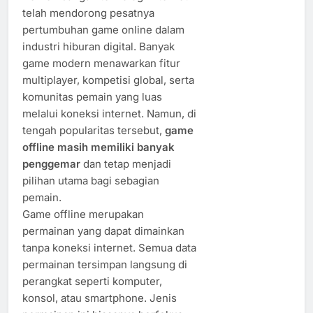
telah mendorong pesatnya
pertumbuhan game online dalam
industri hiburan digital. Banyak
game modern menawarkan fitur
multiplayer, kompetisi global, serta
komunitas pemain yang luas
melalui koneksi internet. Namun, di
tengah popularitas tersebut,
game
offline masih memiliki banyak
penggemar
dan tetap menjadi
pilihan utama bagi sebagian
pemain.
Game offline merupakan
permainan yang dapat dimainkan
tanpa koneksi internet. Semua data
permainan tersimpan langsung di
perangkat seperti komputer,
konsol, atau smartphone. Jenis