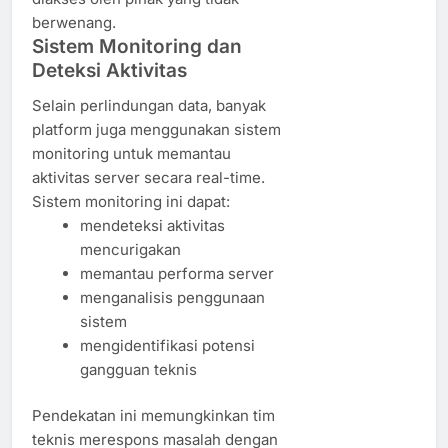
berwenang.
Sistem Monitoring dan
Deteksi Aktivitas
Selain perlindungan data, banyak
platform juga menggunakan sistem
monitoring untuk memantau
aktivitas server secara real-time.
Sistem monitoring ini dapat:
mendeteksi aktivitas
mencurigakan
memantau performa server
menganalisis penggunaan
sistem
mengidentifikasi potensi
gangguan teknis
Pendekatan ini memungkinkan tim
teknis merespons masalah dengan