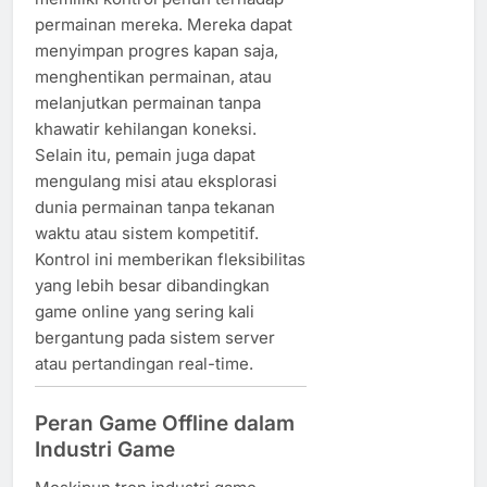
permainan mereka. Mereka dapat
menyimpan progres kapan saja,
menghentikan permainan, atau
melanjutkan permainan tanpa
khawatir kehilangan koneksi.
Selain itu, pemain juga dapat
mengulang misi atau eksplorasi
dunia permainan tanpa tekanan
waktu atau sistem kompetitif.
Kontrol ini memberikan fleksibilitas
yang lebih besar dibandingkan
game online yang sering kali
bergantung pada sistem server
atau pertandingan real-time.
Peran Game Offline dalam
Industri Game