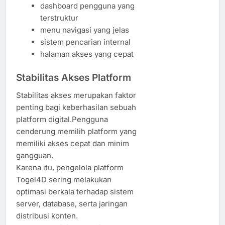
dashboard pengguna yang
terstruktur
menu navigasi yang jelas
sistem pencarian internal
halaman akses yang cepat
Stabilitas Akses Platform
Stabilitas akses merupakan faktor
penting bagi keberhasilan sebuah
platform digital.Pengguna
cenderung memilih platform yang
memiliki akses cepat dan minim
gangguan.
Karena itu, pengelola platform
Togel4D sering melakukan
optimasi berkala terhadap sistem
server, database, serta jaringan
distribusi konten.