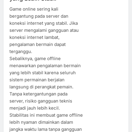
Game online sering kali
bergantung pada server dan
koneksi internet yang stabil. Jika
server mengalami gangguan atau
koneksi internet lambat,
pengalaman bermain dapat
terganggu.
Sebaliknya, game offline
menawarkan pengalaman bermain
yang lebih stabil karena seluruh
sistem permainan berjalan
langsung di perangkat pemain.
Tanpa ketergantungan pada
server, risiko gangguan teknis
menjadi jauh lebih kecil.
Stabilitas ini membuat game offline
lebih nyaman dimainkan dalam
jangka waktu lama tanpa gangguan