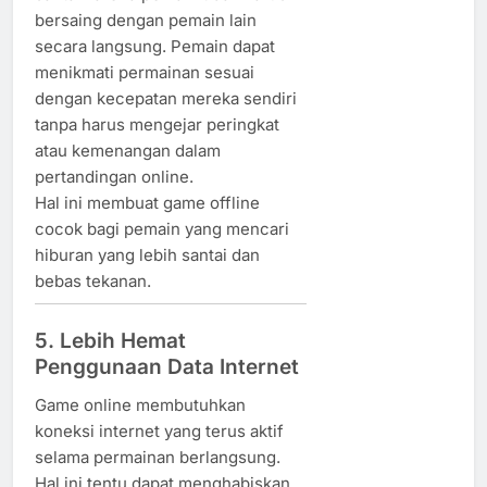
bersaing dengan pemain lain
secara langsung. Pemain dapat
menikmati permainan sesuai
dengan kecepatan mereka sendiri
tanpa harus mengejar peringkat
atau kemenangan dalam
pertandingan online.
Hal ini membuat game offline
cocok bagi pemain yang mencari
hiburan yang lebih santai dan
bebas tekanan.
5. Lebih Hemat
Penggunaan Data Internet
Game online membutuhkan
koneksi internet yang terus aktif
selama permainan berlangsung.
Hal ini tentu dapat menghabiskan