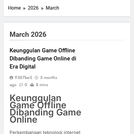
Home
2026
March
March 2026
Keunggulan Game Offline
Dibanding Game Online di
Era Digital
9307be5
5 months
ago
0
8 mins
Keunggulan
Game Offline
Dibanding Game
Online
Perkembangan teknologi internet