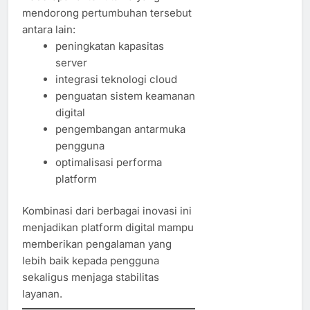
mendorong pertumbuhan tersebut
antara lain:
peningkatan kapasitas
server
integrasi teknologi cloud
penguatan sistem keamanan
digital
pengembangan antarmuka
pengguna
optimalisasi performa
platform
Kombinasi dari berbagai inovasi ini
menjadikan platform digital mampu
memberikan pengalaman yang
lebih baik kepada pengguna
sekaligus menjaga stabilitas
layanan.