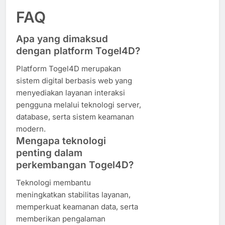
FAQ
Apa yang dimaksud
dengan platform Togel4D?
Platform Togel4D merupakan
sistem digital berbasis web yang
menyediakan layanan interaksi
pengguna melalui teknologi server,
database, serta sistem keamanan
modern.
Mengapa teknologi
penting dalam
perkembangan Togel4D?
Teknologi membantu
meningkatkan stabilitas layanan,
memperkuat keamanan data, serta
memberikan pengalaman