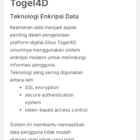
Togel4D
Teknologi Enkripsi Data
Keamanan data menjadi aspek
penting dalam pengelolaan
platform digital.Situs Togel4D
umumnya menggunakan sistem
enkripsi modern untuk melindungi
informasi pengguna.
Teknologi yang sering digunakan
antara lain:
SSL encryption
secure authentication
system
token-based access control
Sistem ini membantu memastikan
data pengguna tidak mudah
diakses oleh pihak yang tidak