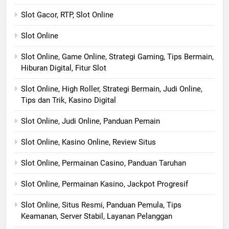
Slot Gacor, RTP, Slot Online
Slot Online
Slot Online, Game Online, Strategi Gaming, Tips Bermain,
Hiburan Digital, Fitur Slot
Slot Online, High Roller, Strategi Bermain, Judi Online,
Tips dan Trik, Kasino Digital
Slot Online, Judi Online, Panduan Pemain
Slot Online, Kasino Online, Review Situs
Slot Online, Permainan Casino, Panduan Taruhan
Slot Online, Permainan Kasino, Jackpot Progresif
Slot Online, Situs Resmi, Panduan Pemula, Tips
Keamanan, Server Stabil, Layanan Pelanggan