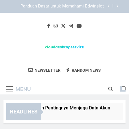
Skip
EDWINSLOT Login Cepat: Tips Akses Akun tanpa
to
Hambatan
content
Tips Memastikan Login Edwinslot Berjalan
Lancar dengan Akses yang Stabil dan Aman
TIARA4D Login dan Pentingnya Menjaga Data
Akun
Panduan Dasar untuk Memahami Edwinslot
EDWINSLOT Login Cepat: Tips Akses Akun tanpa
Hambatan
Cloud Desktop
Nikmati Akses Desktop Berbasis Awan Yang
Tips Memastikan Login Edwinslot Berjalan
NEWSLETTER
RANDOM NEWS
Service
Lancar dengan Akses yang Stabil dan Aman
Cepat Dan Aman Dari Cloud Desktop
Service.
MENU
ARA4D Login dan Pentingnya Menjaga Data Akun
Pandu
HEADLINES
Month Ago
1 Mont