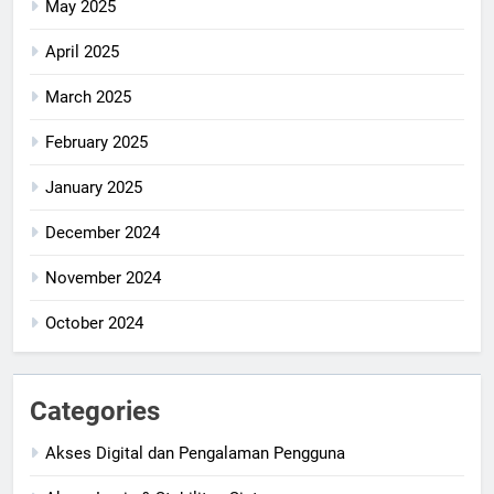
May 2025
April 2025
March 2025
February 2025
January 2025
December 2024
November 2024
October 2024
Categories
Akses Digital dan Pengalaman Pengguna