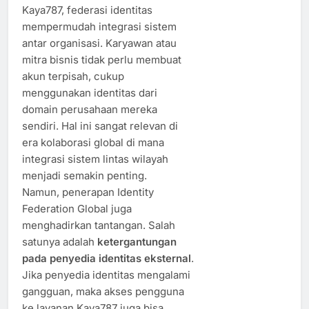
Kaya787, federasi identitas
mempermudah integrasi sistem
antar organisasi. Karyawan atau
mitra bisnis tidak perlu membuat
akun terpisah, cukup
menggunakan identitas dari
domain perusahaan mereka
sendiri. Hal ini sangat relevan di
era kolaborasi global di mana
integrasi sistem lintas wilayah
menjadi semakin penting.
Namun, penerapan Identity
Federation Global juga
menghadirkan tantangan. Salah
satunya adalah
ketergantungan
pada penyedia identitas eksternal
.
Jika penyedia identitas mengalami
gangguan, maka akses pengguna
ke layanan Kaya787 juga bisa