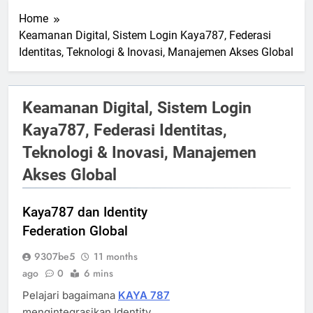
Home
Keamanan Digital, Sistem Login Kaya787, Federasi
Identitas, Teknologi & Inovasi, Manajemen Akses Global
Keamanan Digital, Sistem Login
Kaya787, Federasi Identitas,
Teknologi & Inovasi, Manajemen
Akses Global
Kaya787 dan Identity
Federation Global
9307be5
11 months
ago
0
6 mins
Pelajari bagaimana
KAYA 787
mengintegrasikan Identity