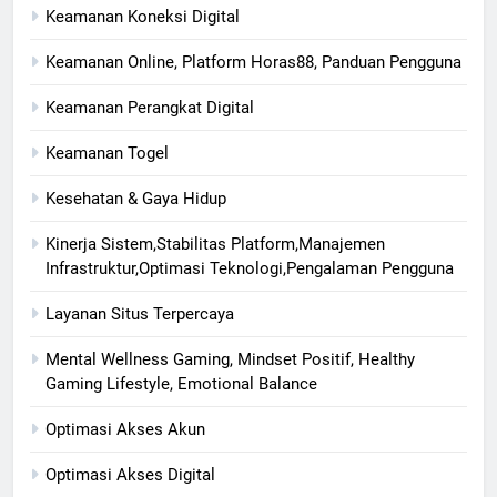
Keamanan Koneksi Digital
Keamanan Online, Platform Horas88, Panduan Pengguna
Keamanan Perangkat Digital
Keamanan Togel
Kesehatan & Gaya Hidup
Kinerja Sistem,Stabilitas Platform,Manajemen
Infrastruktur,Optimasi Teknologi,Pengalaman Pengguna
Layanan Situs Terpercaya
Mental Wellness Gaming, Mindset Positif, Healthy
Gaming Lifestyle, Emotional Balance
Optimasi Akses Akun
Optimasi Akses Digital