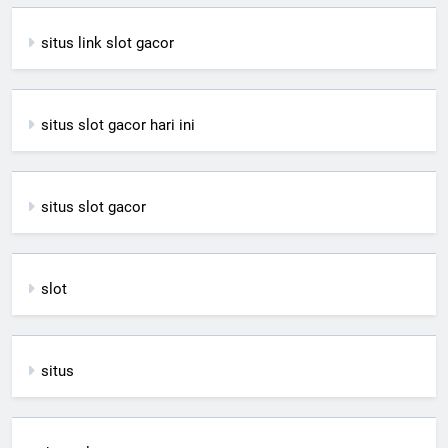
situs link slot gacor
situs slot gacor hari ini
situs slot gacor
slot
situs