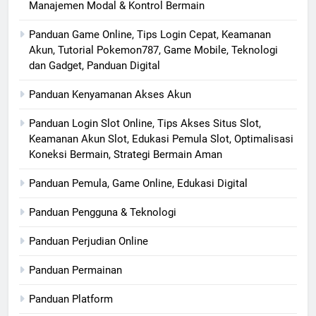
Manajemen Modal & Kontrol Bermain
Panduan Game Online, Tips Login Cepat, Keamanan
Akun, Tutorial Pokemon787, Game Mobile, Teknologi
dan Gadget, Panduan Digital
Panduan Kenyamanan Akses Akun
Panduan Login Slot Online, Tips Akses Situs Slot,
Keamanan Akun Slot, Edukasi Pemula Slot, Optimalisasi
Koneksi Bermain, Strategi Bermain Aman
Panduan Pemula, Game Online, Edukasi Digital
Panduan Pengguna & Teknologi
Panduan Perjudian Online
Panduan Permainan
Panduan Platform