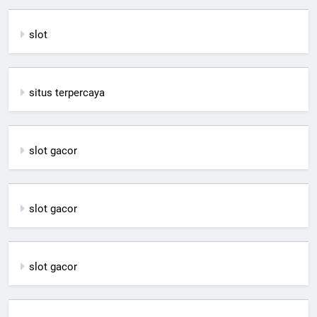
slot
situs terpercaya
slot gacor
slot gacor
slot gacor