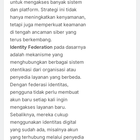
untuk mengakses banyak sistem
dan platform. Strategi ini tidak
hanya meningkatkan kenyamanan,
tetapi juga memperkuat keamanan
di tengah ancaman siber yang
terus berkembang.
Identity Federation
pada dasarnya
adalah mekanisme yang
menghubungkan berbagai sistem
otentikasi dari organisasi atau
penyedia layanan yang berbeda.
Dengan federasi identitas,
pengguna tidak perlu membuat
akun baru setiap kali ingin
mengakses layanan baru.
Sebaliknya, mereka cukup
menggunakan identitas digital
yang sudah ada, misalnya akun
yang terhubung melalui penyedia