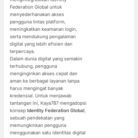
Federation Global untuk
menyederhanakan akses
pengguna lintas platform,
meningkatkan keamanan login,
serta mendukung pengalaman
digital yang lebih efisien dan
terpercaya.
Dalam dunia digital yang semakin
terhubung, pengguna
menginginkan akses cepat dan
aman ke berbagai layanan tanpa
harus mengingat banyak
kredensial. Untuk menjawab
tantangan ini, Kaya787 mengadopsi
konsep
Identity Federation Global
,
sebuah pendekatan yang
memungkinkan pengguna
menggunakan satu identitas digital