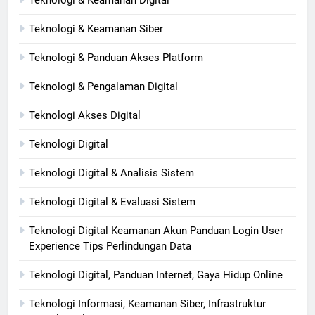
Teknologi & Keamanan Digital
Teknologi & Keamanan Siber
Teknologi & Panduan Akses Platform
Teknologi & Pengalaman Digital
Teknologi Akses Digital
Teknologi Digital
Teknologi Digital & Analisis Sistem
Teknologi Digital & Evaluasi Sistem
Teknologi Digital Keamanan Akun Panduan Login User
Experience Tips Perlindungan Data
Teknologi Digital, Panduan Internet, Gaya Hidup Online
Teknologi Informasi, Keamanan Siber, Infrastruktur