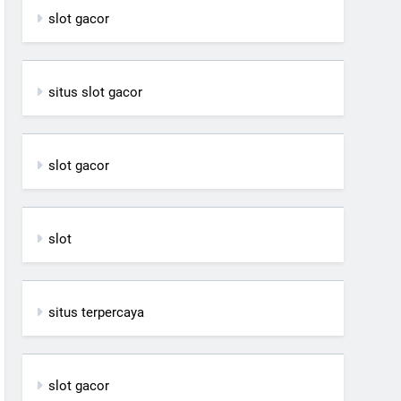
slot gacor
situs slot gacor
slot gacor
slot
situs terpercaya
slot gacor