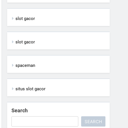
slot gacor
slot gacor
spaceman
situs slot gacor
Search
SEARCH