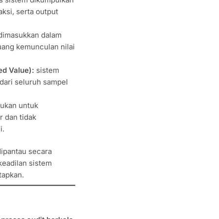
aksi, serta output
 dimasukkan dalam
uang kemunculan nilai
ed Value):
sistem
 dari seluruh sampel
kukan untuk
r dan tidak
i.
dipantau secara
keadilan sistem
tapkan.