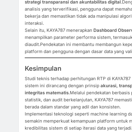
strategi transparansi dan akuntabilitas digital
.Den
analisis yang terverifikasi, pengguna dapat mema
bekerja dan memastikan tidak ada manipulasi algori
interaksi.
Selain itu, KAYA787 menerapkan
Dashboard Observ
menampilkan parameter performa sistem, termasuk
diaudit.Pendekatan ini membantu membangun kepe
platform dan pengguna dengan dasar data yang vali
Kesimpulan
Studi teknis terhadap perhitungan RTP di KAYA78
sistem ini dirancang dengan prinsip
akurasi, trans
integritas matematis
.Melalui pendekatan berbasis p
statistik, dan audit berkelanjutan, KAYA787 memasti
berada dalam standar yang adil dan konsisten.
Implementasi teknologi seperti machine learning da
semakin memperkuat kemampuan platform untuk men
kredibilitas sistem di setiap iterasi data yang terjad