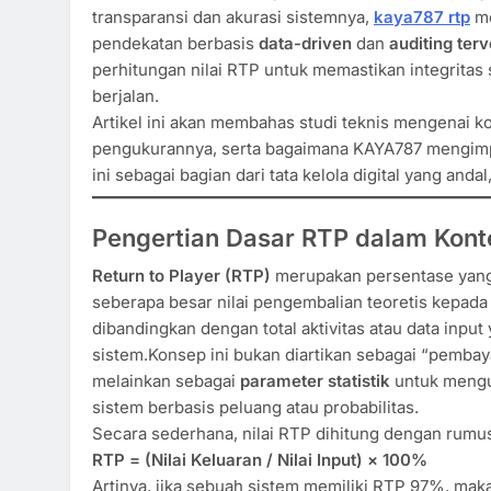
transparansi dan akurasi sistemnya,
kaya787 rtp
me
pendekatan berbasis
data-driven
dan
auditing terv
perhitungan nilai RTP untuk memastikan integritas 
berjalan.
Artikel ini akan membahas studi teknis mengenai 
pengukurannya, serta bagaimana KAYA787 mengim
ini sebagai bagian dari tata kelola digital yang andal
Pengertian Dasar RTP dalam Konte
Return to Player (RTP)
merupakan persentase yan
seberapa besar nilai pengembalian teoretis kepad
dibandingkan dengan total aktivitas atau data inpu
sistem.Konsep ini bukan diartikan sebagai “pembay
melainkan sebagai
parameter statistik
untuk meng
sistem berbasis peluang atau probabilitas.
Secara sederhana, nilai RTP dihitung dengan rumu
RTP = (Nilai Keluaran / Nilai Input) × 100%
Artinya, jika sebuah sistem memiliki RTP 97%, mak