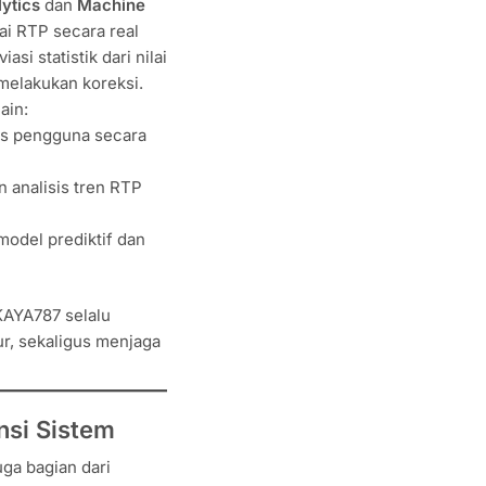
lytics
dan
Machine
ai RTP secara real
i statistik dari nilai
melakukan koreksi.
ain:
tas pengguna secara
n analisis tren RTP
del prediktif dan
KAYA787 selalu
ur, sekaligus menjaga
si Sistem
uga bagian dari