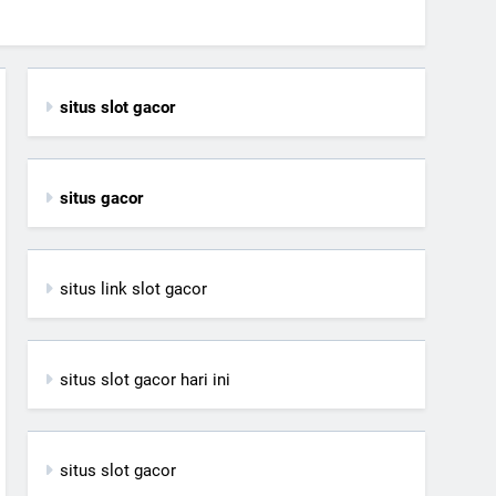
situs slot gacor
situs gacor
situs link slot gacor
situs slot gacor hari ini
situs slot gacor