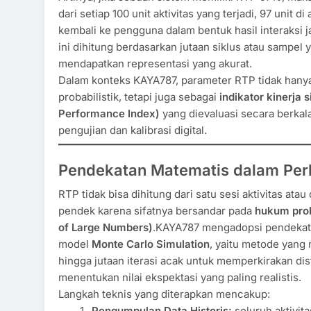
dari setiap 100 unit aktivitas yang terjadi, 97 unit d
kembali ke pengguna dalam bentuk hasil interaksi 
ini dihitung berdasarkan jutaan siklus atau sampel y
mendapatkan representasi yang akurat.
Dalam konteks KAYA787, parameter RTP tidak hanya
probabilistik, tetapi juga sebagai
indikator kinerja
Performance Index)
yang dievaluasi secara berkal
pengujian dan kalibrasi digital.
Pendekatan Matematis dalam Per
RTP tidak bisa dihitung dari satu sesi aktivitas ata
pendek karena sifatnya bersandar pada
hukum prob
of Large Numbers)
.KAYA787 mengadopsi pendekat
model
Monte Carlo Simulation
, yaitu metode yang
hingga jutaan iterasi acak untuk memperkirakan dist
menentukan nilai ekspektasi yang paling realistis.
Langkah teknis yang diterapkan mencakup:
Pengumpulan Data Historis:
seluruh aktivit