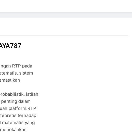
KAYA787
tungan RTP pada
tematis, sistem
memastikan
obabilistik, istilah
r penting dalam
ebuah platform.RTP
eoretis terhadap
l matematis yang
g menekankan