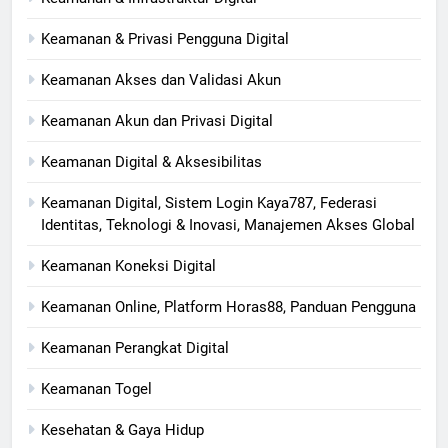
Keamanan & Privasi Pengguna Digital
Keamanan Akses dan Validasi Akun
Keamanan Akun dan Privasi Digital
Keamanan Digital & Aksesibilitas
Keamanan Digital, Sistem Login Kaya787, Federasi
Identitas, Teknologi & Inovasi, Manajemen Akses Global
Keamanan Koneksi Digital
Keamanan Online, Platform Horas88, Panduan Pengguna
Keamanan Perangkat Digital
Keamanan Togel
Kesehatan & Gaya Hidup