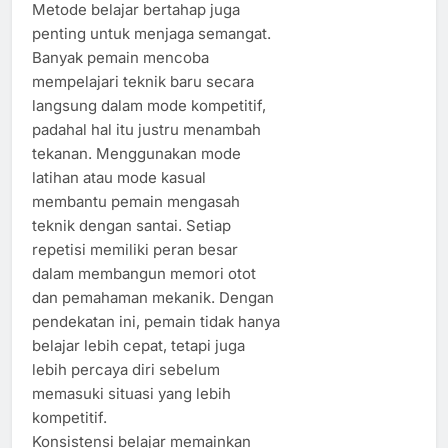
Metode belajar bertahap juga
penting untuk menjaga semangat.
Banyak pemain mencoba
mempelajari teknik baru secara
langsung dalam mode kompetitif,
padahal hal itu justru menambah
tekanan. Menggunakan mode
latihan atau mode kasual
membantu pemain mengasah
teknik dengan santai. Setiap
repetisi memiliki peran besar
dalam membangun memori otot
dan pemahaman mekanik. Dengan
pendekatan ini, pemain tidak hanya
belajar lebih cepat, tetapi juga
lebih percaya diri sebelum
memasuki situasi yang lebih
kompetitif.
Konsistensi belajar memainkan