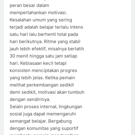
peran besar dalam
mempertahankan motivasi.
Kesalahan umum yang sering
terjadi adalah belajar terlalu intens
satu hari lalu berhenti total pada
hari berikutnya. Ritme yang stabil
jauh lebih efektif, misalnya berlatih
30 menit hingga satu jam setiap
hari. Kebiasaan kecil tetapi
konsisten menciptakan progres
yang lebih jelas. Ketika pemain
melihat perkembangan sedikit
demi sedikit, motivasi akan tumbuh
dengan sendirinya.
Selain proses internal, lingkungan
sosial juga dapat memengaruhi
semangat belajar. Bergabung
dengan komunitas yang suportif