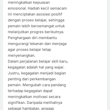
meningkatkan kepuasan
emosional. Hadiah kecil semacam
ini menciptakan asosiasi positif
dengan proses belajar, sehingga
pemain lebih bersemangat untuk
melanjutkan progres berikutnya.
Penghargaan diri membantu
mengurangi tekanan dan menjaga
agar proses belajar tetap
menyenangkan.
Dalam perjalanan belajar skill baru,
kegagalan adalah hal yang wajar.
Justru, kegagalan menjadi bagian
penting dari perkembangan
pemain. Mengubah cara pandang
terhadap kegagalan dapat
meningkatkan motivasi secara
signifikan. Daripada melihatnya
sebagai hambatan, anggap