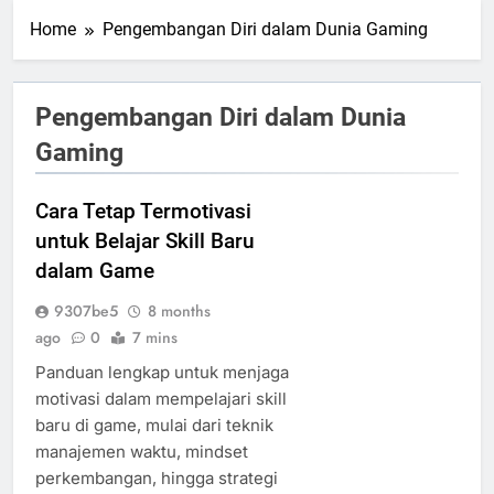
Home
Pengembangan Diri dalam Dunia Gaming
Pengembangan Diri dalam Dunia
Gaming
Cara Tetap Termotivasi
untuk Belajar Skill Baru
dalam Game
9307be5
8 months
ago
0
7 mins
Panduan lengkap untuk menjaga
motivasi dalam mempelajari skill
baru di game, mulai dari teknik
manajemen waktu, mindset
perkembangan, hingga strategi