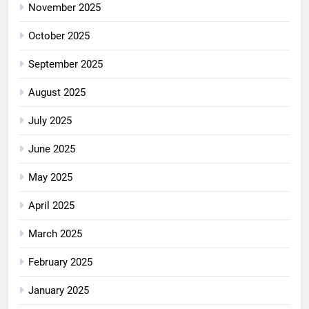
November 2025
October 2025
September 2025
August 2025
July 2025
June 2025
May 2025
April 2025
March 2025
February 2025
January 2025