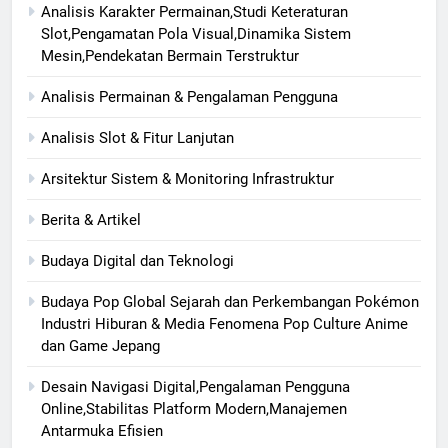
Analisis Karakter Permainan,Studi Keteraturan
Slot,Pengamatan Pola Visual,Dinamika Sistem
Mesin,Pendekatan Bermain Terstruktur
Analisis Permainan & Pengalaman Pengguna
Analisis Slot & Fitur Lanjutan
Arsitektur Sistem & Monitoring Infrastruktur
Berita & Artikel
Budaya Digital dan Teknologi
Budaya Pop Global Sejarah dan Perkembangan Pokémon
Industri Hiburan & Media Fenomena Pop Culture Anime
dan Game Jepang
Desain Navigasi Digital,Pengalaman Pengguna
Online,Stabilitas Platform Modern,Manajemen
Antarmuka Efisien