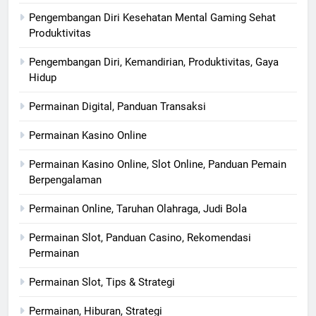
Pengembangan Diri Kesehatan Mental Gaming Sehat
Produktivitas
Pengembangan Diri, Kemandirian, Produktivitas, Gaya
Hidup
Permainan Digital, Panduan Transaksi
Permainan Kasino Online
Permainan Kasino Online, Slot Online, Panduan Pemain
Berpengalaman
Permainan Online, Taruhan Olahraga, Judi Bola
Permainan Slot, Panduan Casino, Rekomendasi
Permainan
Permainan Slot, Tips & Strategi
Permainan, Hiburan, Strategi