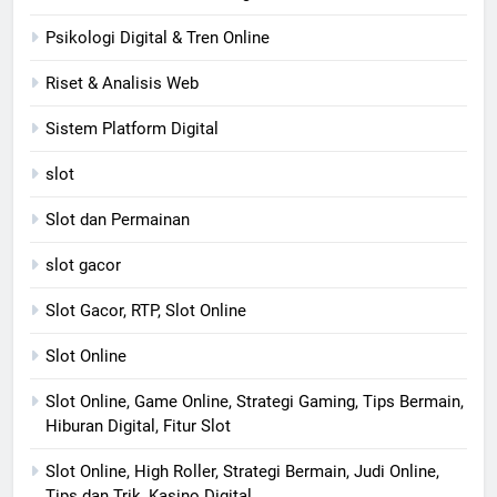
Psikologi Digital & Tren Online
Riset & Analisis Web
Sistem Platform Digital
slot
Slot dan Permainan
slot gacor
Slot Gacor, RTP, Slot Online
Slot Online
Slot Online, Game Online, Strategi Gaming, Tips Bermain,
Hiburan Digital, Fitur Slot
Slot Online, High Roller, Strategi Bermain, Judi Online,
Tips dan Trik, Kasino Digital