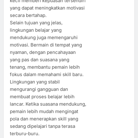
kecil memberi kepuasan tersendiri
yang dapat meningkatkan motivasi
secara bertahap.
Selain tujuan yang jelas,
lingkungan belajar yang
mendukung juga memengaruhi
motivasi. Bermain di tempat yang
nyaman, dengan pencahayaan
yang pas dan suasana yang
tenang, membantu pemain lebih
fokus dalam memahami skill baru.
Lingkungan yang stabil
mengurangi gangguan dan
membuat proses belajar lebih
lancar. Ketika suasana mendukung,
pemain lebih mudah mengingat
pola dan menerapkan skill yang
sedang dipelajari tanpa terasa
terburu-buru.