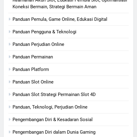
Keamanan Akun Slot, Edukasi Pemula Slot, Optimalisasi
Koneksi Bermain, Strategi Bermain Aman
Panduan Pemula, Game Online, Edukasi Digital
Panduan Pengguna & Teknologi
Panduan Perjudian Online
Panduan Permainan
Panduan Platform
Panduan Slot Online
Panduan Slot Strategi Permainan Slot 4D
Panduan, Teknologi, Perjudian Online
Pengembangan Diri & Kesadaran Sosial
Pengembangan Diri dalam Dunia Gaming