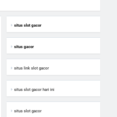
situs slot gacor
situs gacor
situs link slot gacor
situs slot gacor hari ini
situs slot gacor