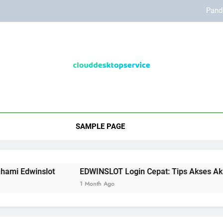
Pand
EDWINSLOT Login Cep
Tips Memastikan Login Edwinslot Berjalan Lanc
TIARA4D Log
ud Desktop Service
Pand
kses Desktop Berbasis Awan Yang Cepat Dan Aman Dari Cloud D
EDWINSLOT Login Cep
SAMPLE PAGE
Tips Memastikan Login Edwinslot Berjalan Lanc
inslot
EDWINSLOT Login Cepat: Tips Akses Akun tanp
1 Month Ago