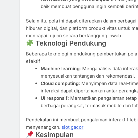
baik membuat pengguna ingin kembali berinte
Selain itu, pola ini dapat diterapkan dalam berbagai 
hiburan digital, dan platform produktivitas untuk
mencapai tujuan secara bertanggung jawab.
Teknologi Pendukung
Beberapa teknologi mendukung pembentukan pola i
efektif:
Machine learning:
Menganalisis data interak
menyesuaikan tantangan dan rekomendasi.
Cloud computing:
Menyimpan data real-time
interaksi dapat dipertahankan antar perangka
UI responsif:
Memastikan pengalaman tetap 
berbagai perangkat, termasuk mobile dan tab
Pendekatan ini membuat pengalaman interaktif lebih
menyenangkan.
slot gacor
Kesimpulan