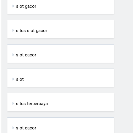
slot gacor
situs slot gacor
slot gacor
slot
situs terpercaya
slot gacor