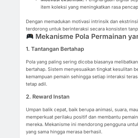
item koleksi yang meningkatkan rasa pencap
Dengan memadukan motivasi intrinsik dan ekstrins
terdorong untuk berinteraksi secara konsisten tan
Mekanisme Pola Permainan ya
1.
Tantangan Bertahap
Pola yang paling sering dicoba biasanya melibatka
bertahap. Sistem menyesuaikan tingkat kesulitan b
kemampuan pemain sehingga setiap interaksi ter
tetap adil.
2.
Reward Instan
Umpan balik cepat, baik berupa animasi, suara, maup
memperkuat perilaku positif dan membantu pemai
mereka. Mekanisme ini mendorong pengguna untuk
yang sama hingga merasa berhasil.