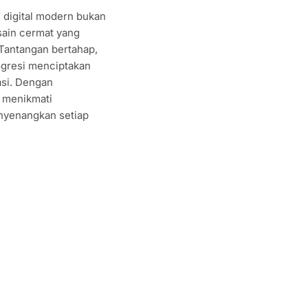
 digital modern bukan
sain cermat yang
 Tantangan bertahap,
rogresi menciptakan
si. Dengan
t menikmati
enyenangkan setiap