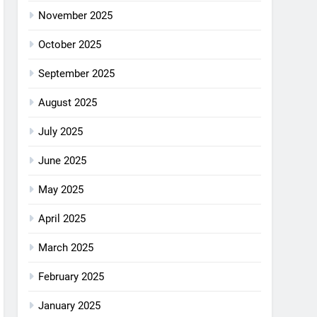
November 2025
October 2025
September 2025
August 2025
July 2025
June 2025
May 2025
April 2025
March 2025
February 2025
January 2025