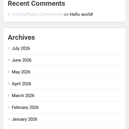
Recent Comments
A WordPress Commenter
on
Hello world!
Archives
July 2026
June 2026
May 2026
April 2026
March 2026
February 2026
January 2026