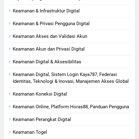
Keamanan & Infrastruktur Digital
Keamanan & Privasi Pengguna Digital
Keamanan Akses dan Validasi Akun
Keamanan Akun dan Privasi Digital
Keamanan Digital & Aksesibilitas
Keamanan Digital, Sistem Login Kaya787, Federasi
Identitas, Teknologi & Inovasi, Manajemen Akses Global
Keamanan Koneksi Digital
Keamanan Online, Platform Horas88, Panduan Pengguna
Keamanan Perangkat Digital
Keamanan Togel