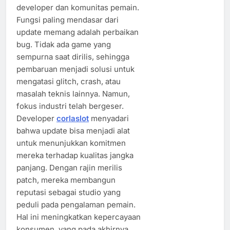
developer dan komunitas pemain.
Fungsi paling mendasar dari
update memang adalah perbaikan
bug. Tidak ada game yang
sempurna saat dirilis, sehingga
pembaruan menjadi solusi untuk
mengatasi glitch, crash, atau
masalah teknis lainnya. Namun,
fokus industri telah bergeser.
Developer
corlaslot
menyadari
bahwa update bisa menjadi alat
untuk menunjukkan komitmen
mereka terhadap kualitas jangka
panjang. Dengan rajin merilis
patch, mereka membangun
reputasi sebagai studio yang
peduli pada pengalaman pemain.
Hal ini meningkatkan kepercayaan
konsumen, yang pada akhirnya