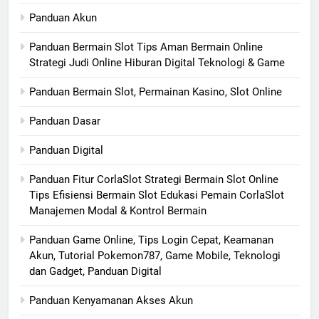
Panduan Akun
Panduan Bermain Slot Tips Aman Bermain Online
Strategi Judi Online Hiburan Digital Teknologi & Game
Panduan Bermain Slot, Permainan Kasino, Slot Online
Panduan Dasar
Panduan Digital
Panduan Fitur CorlaSlot Strategi Bermain Slot Online
Tips Efisiensi Bermain Slot Edukasi Pemain CorlaSlot
Manajemen Modal & Kontrol Bermain
Panduan Game Online, Tips Login Cepat, Keamanan
Akun, Tutorial Pokemon787, Game Mobile, Teknologi
dan Gadget, Panduan Digital
Panduan Kenyamanan Akses Akun