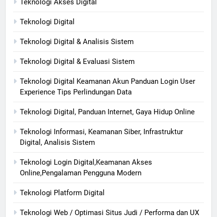
Teknologi Akses Digital
Teknologi Digital
Teknologi Digital & Analisis Sistem
Teknologi Digital & Evaluasi Sistem
Teknologi Digital Keamanan Akun Panduan Login User
Experience Tips Perlindungan Data
Teknologi Digital, Panduan Internet, Gaya Hidup Online
Teknologi Informasi, Keamanan Siber, Infrastruktur
Digital, Analisis Sistem
Teknologi Login Digital,Keamanan Akses
Online,Pengalaman Pengguna Modern
Teknologi Platform Digital
Teknologi Web / Optimasi Situs Judi / Performa dan UX