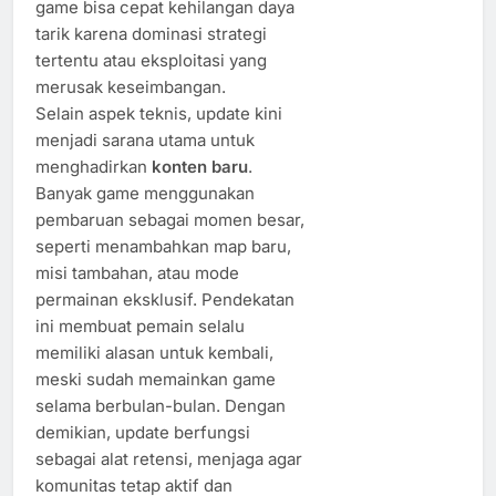
game bisa cepat kehilangan daya
tarik karena dominasi strategi
tertentu atau eksploitasi yang
merusak keseimbangan.
Selain aspek teknis, update kini
menjadi sarana utama untuk
menghadirkan
konten baru
.
Banyak game menggunakan
pembaruan sebagai momen besar,
seperti menambahkan map baru,
misi tambahan, atau mode
permainan eksklusif. Pendekatan
ini membuat pemain selalu
memiliki alasan untuk kembali,
meski sudah memainkan game
selama berbulan-bulan. Dengan
demikian, update berfungsi
sebagai alat retensi, menjaga agar
komunitas tetap aktif dan