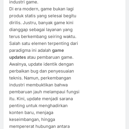
industri game.
Di era modern, game bukan lagi
produk statis yang selesai begitu
dirilis. Justru, banyak game kini
dianggap sebagai layanan yang
terus berkembang seiring waktu.
Salah satu elemen terpenting dari
paradigma ini adalah
game
updates
atau pembaruan game.
Awalnya, update identik dengan
perbaikan bug dan penyesuaian
teknis. Namun, perkembangan
industri membuktikan bahwa
pembaruan jauh melampaui fungsi
itu. Kini, update menjadi sarana
penting untuk menghadirkan
konten baru, menjaga
keseimbangan, hingga
mempererat hubungan antara