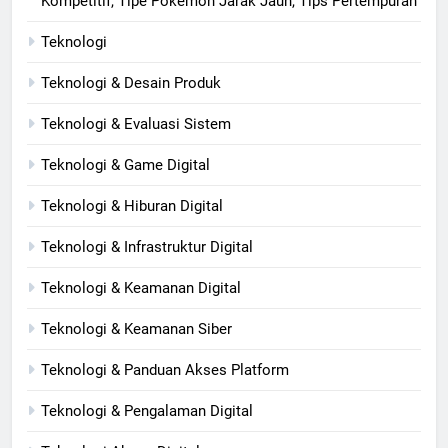
Kompetitif, Tipe Pokémon Jarak Jauh, Tips Pertempuran
Teknologi
Teknologi & Desain Produk
Teknologi & Evaluasi Sistem
Teknologi & Game Digital
Teknologi & Hiburan Digital
Teknologi & Infrastruktur Digital
Teknologi & Keamanan Digital
Teknologi & Keamanan Siber
Teknologi & Panduan Akses Platform
Teknologi & Pengalaman Digital