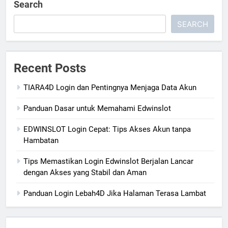
Search
SEARCH
Recent Posts
TIARA4D Login dan Pentingnya Menjaga Data Akun
Panduan Dasar untuk Memahami Edwinslot
EDWINSLOT Login Cepat: Tips Akses Akun tanpa
Hambatan
Tips Memastikan Login Edwinslot Berjalan Lancar
dengan Akses yang Stabil dan Aman
Panduan Login Lebah4D Jika Halaman Terasa Lambat