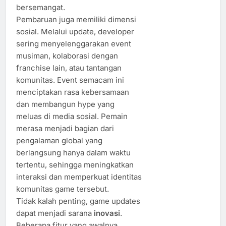
bersemangat.
Pembaruan juga memiliki dimensi
sosial. Melalui update, developer
sering menyelenggarakan event
musiman, kolaborasi dengan
franchise lain, atau tantangan
komunitas. Event semacam ini
menciptakan rasa kebersamaan
dan membangun hype yang
meluas di media sosial. Pemain
merasa menjadi bagian dari
pengalaman global yang
berlangsung hanya dalam waktu
tertentu, sehingga meningkatkan
interaksi dan memperkuat identitas
komunitas game tersebut.
Tidak kalah penting, game updates
dapat menjadi sarana
inovasi
.
Beberapa fitur yang awalnya