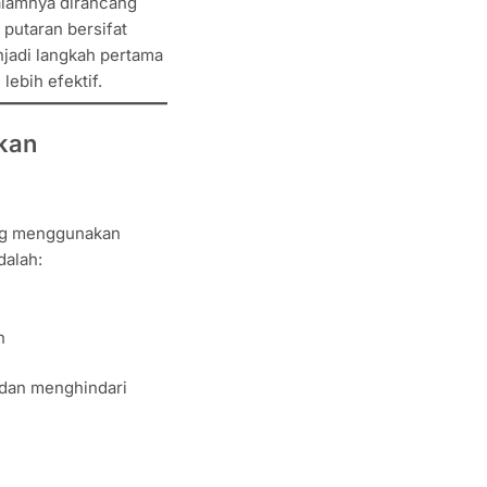
alamnya dirancang
 putaran bersifat
jadi langkah pertama
ebih efektif.
kan
ung menggunakan
dalah:
n
 dan menghindari