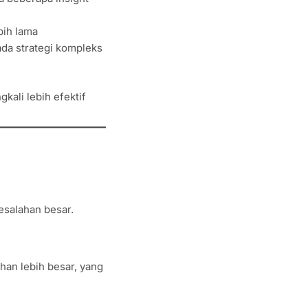
bih lama
da strategi kompleks
ali lebih efektif
esalahan besar.
an lebih besar, yang