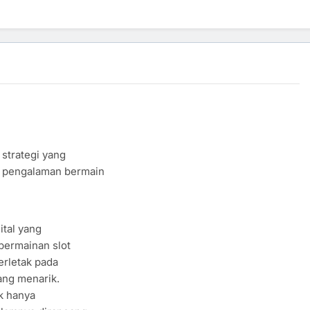
strategi yang
an pengalaman bermain
tal yang
ermainan slot
erletak pada
yang menarik.
k hanya