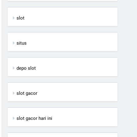
slot
situs
depo slot
slot gacor
slot gacor hari ini