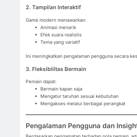
2. Tampilan Interaktif
Game modern menawarkan:
Animasi menarik
Efek suara realistis
Tema yang variatif
Ini meningkatkan pengalaman pengguna secara kes
3. Fleksibilitas Bermain
Pemain dapat:
Bermain kapan saja
Mengatur taruhan sesuai kebutuhan
Mengakses melalui berbagai perangkat
Pengalaman Pengguna dan Insigh
Berdasarkan pengamatan terhadap pola pemain, ad