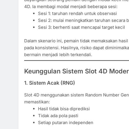
4D. Ia membagi modal menjadi beberapa sesi:
Sesi 1: taruhan rendah untuk observasi
Sesi 2: mulai meningkatkan taruhan secara 
Sesi 3: berhenti saat mencapai target kecil
Dalam skenario ini, pemain tidak memaksakan hasil 
pada konsistensi. Hasilnya, risiko dapat diminimal
bermain menjadi lebih terkendali.
Keunggulan Sistem Slot 4D Mode
1. Sistem Acak (RNG)
Slot 4D menggunakan sistem Random Number Gene
memastikan:
Hasil tidak bisa diprediksi
Tidak ada pola pasti
Setiap putaran independen