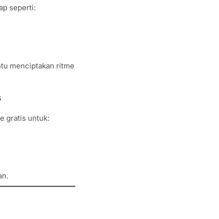
ap seperti:
ntu menciptakan ritme
s
gratis untuk:
an.