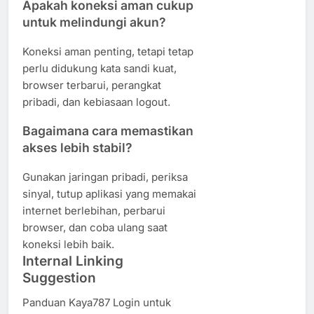
Apakah koneksi aman cukup
untuk melindungi akun?
Koneksi aman penting, tetapi tetap
perlu didukung kata sandi kuat,
browser terbarui, perangkat
pribadi, dan kebiasaan logout.
Bagaimana cara memastikan
akses lebih stabil?
Gunakan jaringan pribadi, periksa
sinyal, tutup aplikasi yang memakai
internet berlebihan, perbarui
browser, dan coba ulang saat
koneksi lebih baik.
Internal Linking
Suggestion
Panduan Kaya787 Login untuk