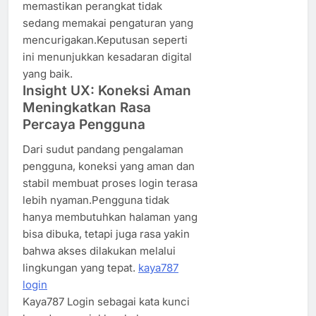
memastikan perangkat tidak
sedang memakai pengaturan yang
mencurigakan.Keputusan seperti
ini menunjukkan kesadaran digital
yang baik.
Insight UX: Koneksi Aman
Meningkatkan Rasa
Percaya Pengguna
Dari sudut pandang pengalaman
pengguna, koneksi yang aman dan
stabil membuat proses login terasa
lebih nyaman.Pengguna tidak
hanya membutuhkan halaman yang
bisa dibuka, tetapi juga rasa yakin
bahwa akses dilakukan melalui
lingkungan yang tepat.
kaya787
login
Kaya787 Login sebagai kata kunci