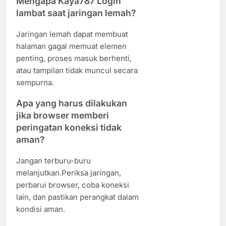
Mengapa Kaya787 Login
lambat saat jaringan lemah?
Jaringan lemah dapat membuat
halaman gagal memuat elemen
penting, proses masuk berhenti,
atau tampilan tidak muncul secara
sempurna.
Apa yang harus dilakukan
jika browser memberi
peringatan koneksi tidak
aman?
Jangan terburu-buru
melanjutkan.Periksa jaringan,
perbarui browser, coba koneksi
lain, dan pastikan perangkat dalam
kondisi aman.