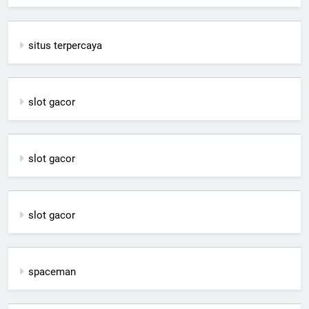
situs terpercaya
slot gacor
slot gacor
slot gacor
spaceman