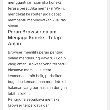
mengganti jaringan jika koneksi
terasa berat.Jika memakai Wi-Fi,
mendekat ke router juga dapat
membantu meningkatkan kualitas
sinyal.
Peran Browser dalam
Menjaga Koneksi Tetap
Aman
Browser memiliki peran penting
dalam mendukung Kaya787 Login
yang aman.Browser yang terbarui
biasanya memiliki sistem
keamanan lebih baik, perbaikan
bug, dan kemampuan mendeteksi
halaman yang bermasalah dengan
lebih efektif.
Pengguna sebaiknya memakai
browser terpercaya dan