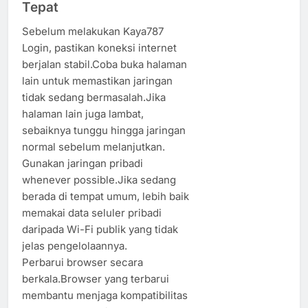
Tepat
Sebelum melakukan Kaya787
Login, pastikan koneksi internet
berjalan stabil.Coba buka halaman
lain untuk memastikan jaringan
tidak sedang bermasalah.Jika
halaman lain juga lambat,
sebaiknya tunggu hingga jaringan
normal sebelum melanjutkan.
Gunakan jaringan pribadi
whenever possible.Jika sedang
berada di tempat umum, lebih baik
memakai data seluler pribadi
daripada Wi-Fi publik yang tidak
jelas pengelolaannya.
Perbarui browser secara
berkala.Browser yang terbarui
membantu menjaga kompatibilitas