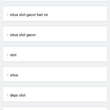
situs slot gacor hari ini
situs slot gacor
slot
situs
depo slot