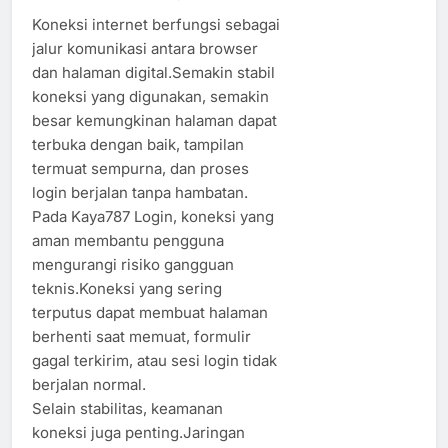
Koneksi internet berfungsi sebagai
jalur komunikasi antara browser
dan halaman digital.Semakin stabil
koneksi yang digunakan, semakin
besar kemungkinan halaman dapat
terbuka dengan baik, tampilan
termuat sempurna, dan proses
login berjalan tanpa hambatan.
Pada Kaya787 Login, koneksi yang
aman membantu pengguna
mengurangi risiko gangguan
teknis.Koneksi yang sering
terputus dapat membuat halaman
berhenti saat memuat, formulir
gagal terkirim, atau sesi login tidak
berjalan normal.
Selain stabilitas, keamanan
koneksi juga penting.Jaringan