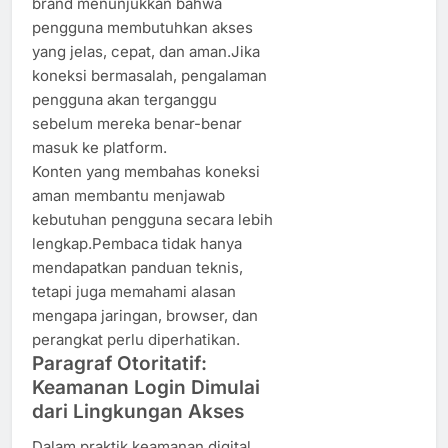
brand menunjukkan bahwa
pengguna membutuhkan akses
yang jelas, cepat, dan aman.Jika
koneksi bermasalah, pengalaman
pengguna akan terganggu
sebelum mereka benar-benar
masuk ke platform.
Konten yang membahas koneksi
aman membantu menjawab
kebutuhan pengguna secara lebih
lengkap.Pembaca tidak hanya
mendapatkan panduan teknis,
tetapi juga memahami alasan
mengapa jaringan, browser, dan
perangkat perlu diperhatikan.
Paragraf Otoritatif:
Keamanan Login Dimulai
dari Lingkungan Akses
Dalam praktik keamanan digital,