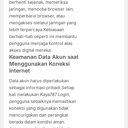
berhenti sejenak, memeriksa
jaringan, mencoba browser lain,
memperbarui browser, atau
mengakses melalui jaringan yang
lebih terpercaya.Kebiasaan
berhati-hati seperti ini membantu
pengguna menjaga kontrol atas
akses digital mereka.
Keamanan Data Akun saat
Menggunakan Koneksi
Internet
Data akun harus diperlakukan
sebagai informasi pribadi.Setiap
kali melakukan Kaya787 Login,
pengguna sebaiknya memastikan
koneksi yang digunakan tidak
mencurigakan dan perangkat
berada dalam kondisi aman.