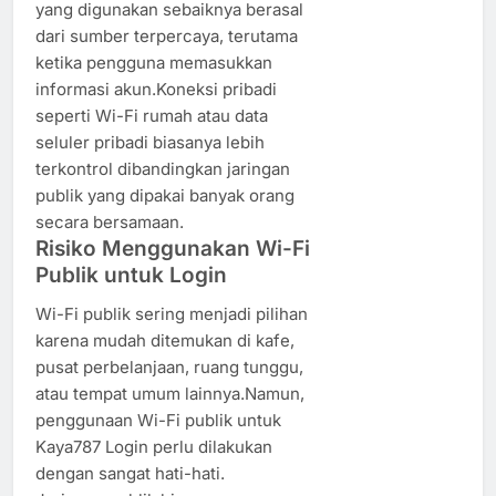
yang digunakan sebaiknya berasal
dari sumber terpercaya, terutama
ketika pengguna memasukkan
informasi akun.Koneksi pribadi
seperti Wi-Fi rumah atau data
seluler pribadi biasanya lebih
terkontrol dibandingkan jaringan
publik yang dipakai banyak orang
secara bersamaan.
Risiko Menggunakan Wi-Fi
Publik untuk Login
Wi-Fi publik sering menjadi pilihan
karena mudah ditemukan di kafe,
pusat perbelanjaan, ruang tunggu,
atau tempat umum lainnya.Namun,
penggunaan Wi-Fi publik untuk
Kaya787 Login perlu dilakukan
dengan sangat hati-hati.