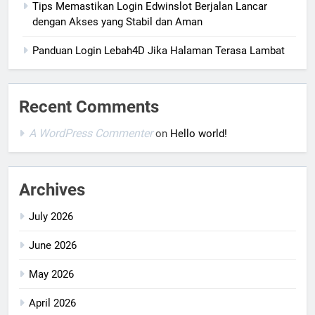
Tips Memastikan Login Edwinslot Berjalan Lancar
dengan Akses yang Stabil dan Aman
Panduan Login Lebah4D Jika Halaman Terasa Lambat
Recent Comments
A WordPress Commenter
on
Hello world!
Archives
July 2026
June 2026
May 2026
April 2026