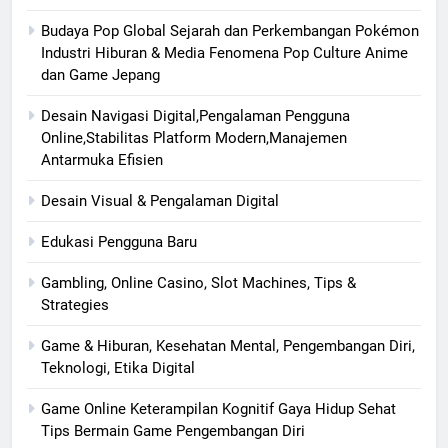
Budaya Pop Global Sejarah dan Perkembangan Pokémon
Industri Hiburan & Media Fenomena Pop Culture Anime
dan Game Jepang
Desain Navigasi Digital,Pengalaman Pengguna
Online,Stabilitas Platform Modern,Manajemen
Antarmuka Efisien
Desain Visual & Pengalaman Digital
Edukasi Pengguna Baru
Gambling, Online Casino, Slot Machines, Tips &
Strategies
Game & Hiburan, Kesehatan Mental, Pengembangan Diri,
Teknologi, Etika Digital
Game Online Keterampilan Kognitif Gaya Hidup Sehat
Tips Bermain Game Pengembangan Diri