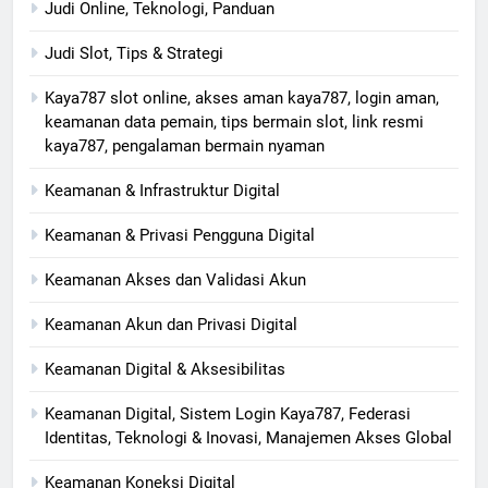
Judi Online, Teknologi, Panduan
Judi Slot, Tips & Strategi
Kaya787 slot online, akses aman kaya787, login aman,
keamanan data pemain, tips bermain slot, link resmi
kaya787, pengalaman bermain nyaman
Keamanan & Infrastruktur Digital
Keamanan & Privasi Pengguna Digital
Keamanan Akses dan Validasi Akun
Keamanan Akun dan Privasi Digital
Keamanan Digital & Aksesibilitas
Keamanan Digital, Sistem Login Kaya787, Federasi
Identitas, Teknologi & Inovasi, Manajemen Akses Global
Keamanan Koneksi Digital