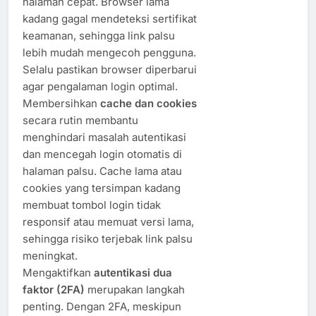
halaman cepat. Browser lama
kadang gagal mendeteksi sertifikat
keamanan, sehingga link palsu
lebih mudah mengecoh pengguna.
Selalu pastikan browser diperbarui
agar pengalaman login optimal.
Membersihkan
cache dan cookies
secara rutin membantu
menghindari masalah autentikasi
dan mencegah login otomatis di
halaman palsu. Cache lama atau
cookies yang tersimpan kadang
membuat tombol login tidak
responsif atau memuat versi lama,
sehingga risiko terjebak link palsu
meningkat.
Mengaktifkan
autentikasi dua
faktor (2FA)
merupakan langkah
penting. Dengan 2FA, meskipun