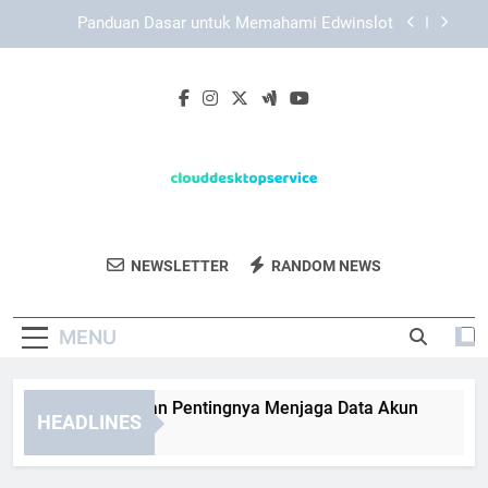
Skip
EDWINSLOT Login Cepat: Tips Akses Akun tanpa
to
Hambatan
content
Tips Memastikan Login Edwinslot Berjalan
Lancar dengan Akses yang Stabil dan Aman
TIARA4D Login dan Pentingnya Menjaga Data
Akun
Panduan Dasar untuk Memahami Edwinslot
EDWINSLOT Login Cepat: Tips Akses Akun tanpa
Hambatan
Cloud Desktop
Nikmati Akses Desktop Berbasis Awan Yang
Tips Memastikan Login Edwinslot Berjalan
NEWSLETTER
RANDOM NEWS
Service
Lancar dengan Akses yang Stabil dan Aman
Cepat Dan Aman Dari Cloud Desktop
Service.
MENU
IARA4D Login dan Pentingnya Menjaga Data Akun
Pandu
HEADLINES
Weeks Ago
1 Mont