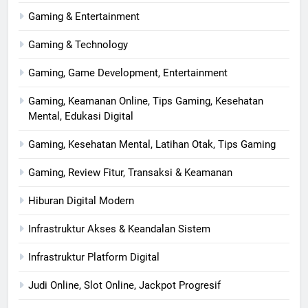
Gaming & Entertainment
Gaming & Technology
Gaming, Game Development, Entertainment
Gaming, Keamanan Online, Tips Gaming, Kesehatan
Mental, Edukasi Digital
Gaming, Kesehatan Mental, Latihan Otak, Tips Gaming
Gaming, Review Fitur, Transaksi & Keamanan
Hiburan Digital Modern
Infrastruktur Akses & Keandalan Sistem
Infrastruktur Platform Digital
Judi Online, Slot Online, Jackpot Progresif