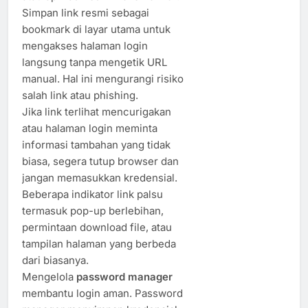
Simpan link resmi sebagai
bookmark di layar utama untuk
mengakses halaman login
langsung tanpa mengetik URL
manual. Hal ini mengurangi risiko
salah link atau phishing.
Jika link terlihat mencurigakan
atau halaman login meminta
informasi tambahan yang tidak
biasa, segera tutup browser dan
jangan memasukkan kredensial.
Beberapa indikator link palsu
termasuk pop-up berlebihan,
permintaan download file, atau
tampilan halaman yang berbeda
dari biasanya.
Mengelola
password manager
membantu login aman. Password