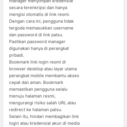
manager menyimpan kredensial
secara terenkripsi dan hanya
mengisi otomatis di link resmi.
Dengan cara ini, pengguna tidak
tergoda memasukkan username
dan password di link palsu.
Pastikan password manager
digunakan hanya di perangkat
pribadi.
Bookmark link login resmi di
browser desktop atau layar utama
perangkat mobile membantu akses
cepat dan aman. Bookmark
memastikan pengguna selalu
menuju halaman resmi,
mengurangi risiko salah URL atau
redirect ke halaman palsu.
Selain itu, hindari membagikan link
login atau kredensial akun di media