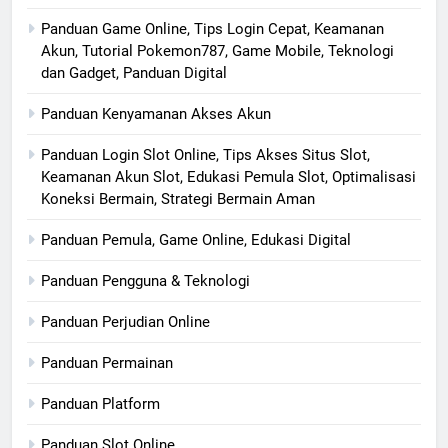
Panduan Game Online, Tips Login Cepat, Keamanan
Akun, Tutorial Pokemon787, Game Mobile, Teknologi
dan Gadget, Panduan Digital
Panduan Kenyamanan Akses Akun
Panduan Login Slot Online, Tips Akses Situs Slot,
Keamanan Akun Slot, Edukasi Pemula Slot, Optimalisasi
Koneksi Bermain, Strategi Bermain Aman
Panduan Pemula, Game Online, Edukasi Digital
Panduan Pengguna & Teknologi
Panduan Perjudian Online
Panduan Permainan
Panduan Platform
Panduan Slot Online