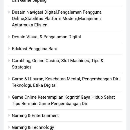
dan Game Jepang
Desain Navigasi Digital,Pengalaman Pengguna
Online,Stabilitas Platform Modern,Manajemen
Antarmuka Efisien
Desain Visual & Pengalaman Digital
Edukasi Pengguna Baru
Gambling, Online Casino, Slot Machines, Tips &
Strategies
Game & Hiburan, Kesehatan Mental, Pengembangan Diri,
Teknologi, Etika Digital
Game Online Keterampilan Kognitif Gaya Hidup Sehat
Tips Bermain Game Pengembangan Diri
Gaming & Entertainment
Gaming & Technology