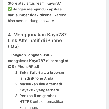
Store
atau situs resmi Kaya787.
Jangan mengunduh aplikasi
dari sumber tidak dikenal
, karena
bisa mengandung malware.
4. Menggunakan Kaya787
Link Alternatif di iPhone
(iOS)
?
Langkah-langkah untuk
mengakses Kaya787 di perangkat
iOS (iPhone/iPad):
Buka Safari atau browser
lain di iPhone Anda
.
Masukkan link alternatif
Kaya787 yang terbaru
.
Periksa ikon gembok
HTTPS
untuk memastikan
keamanan.