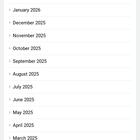
January 2026
December 2025
November 2025
October 2025
September 2025
August 2025
July 2025
June 2025
May 2025
April 2025
March 2025