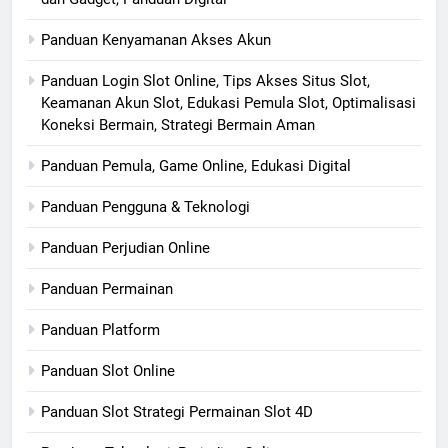
Panduan Kenyamanan Akses Akun
Panduan Login Slot Online, Tips Akses Situs Slot,
Keamanan Akun Slot, Edukasi Pemula Slot, Optimalisasi
Koneksi Bermain, Strategi Bermain Aman
Panduan Pemula, Game Online, Edukasi Digital
Panduan Pengguna & Teknologi
Panduan Perjudian Online
Panduan Permainan
Panduan Platform
Panduan Slot Online
Panduan Slot Strategi Permainan Slot 4D