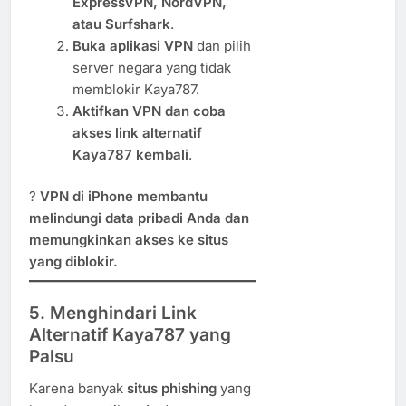
ExpressVPN, NordVPN,
atau Surfshark
.
Buka aplikasi VPN
dan pilih
server negara yang tidak
memblokir Kaya787.
Aktifkan VPN dan coba
akses link alternatif
Kaya787 kembali
.
?
VPN di iPhone membantu
melindungi data pribadi Anda dan
memungkinkan akses ke situs
yang diblokir.
5. Menghindari Link
Alternatif Kaya787 yang
Palsu
Karena banyak
situs phishing
yang