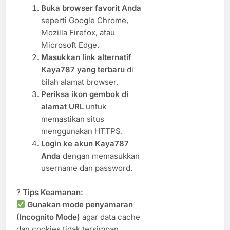
Buka browser favorit Anda
seperti Google Chrome,
Mozilla Firefox, atau
Microsoft Edge.
Masukkan link alternatif
Kaya787 yang terbaru
di
bilah alamat browser.
Periksa ikon gembok di
alamat URL
untuk
memastikan situs
menggunakan HTTPS.
Login ke akun Kaya787
Anda
dengan memasukkan
username dan password.
?
Tips Keamanan:
Gunakan mode penyamaran
(Incognito Mode)
agar data cache
dan cookies tidak tersimpan.