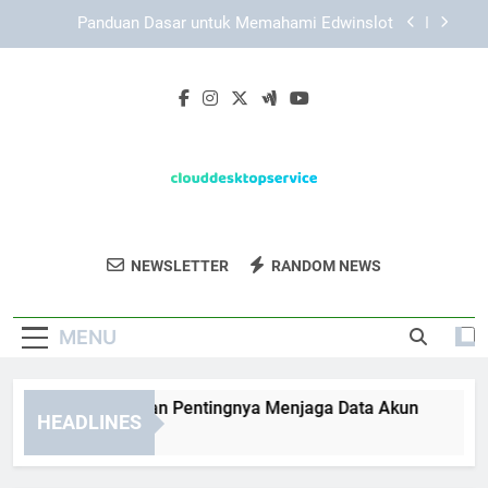
Skip
EDWINSLOT Login Cepat: Tips Akses Akun tanpa
to
Hambatan
content
Tips Memastikan Login Edwinslot Berjalan
Lancar dengan Akses yang Stabil dan Aman
TIARA4D Login dan Pentingnya Menjaga Data
Akun
Panduan Dasar untuk Memahami Edwinslot
EDWINSLOT Login Cepat: Tips Akses Akun tanpa
Hambatan
Cloud Desktop
Nikmati Akses Desktop Berbasis Awan Yang
Tips Memastikan Login Edwinslot Berjalan
NEWSLETTER
RANDOM NEWS
Service
Lancar dengan Akses yang Stabil dan Aman
Cepat Dan Aman Dari Cloud Desktop
Service.
MENU
IARA4D Login dan Pentingnya Menjaga Data Akun
Pandu
HEADLINES
Weeks Ago
1 Mont