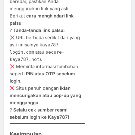
beredar, pastikan Anda
menggunakan link yang asli.
Berikut
cara menghindari link
palsu
:
?
Tanda-tanda link palsu:
URL berbeda sedikit dari yang
asli (misalnya
kaya787-
atau
login.com
secure-
).
kaya787.net
Meminta informasi tambahan
seperti
PIN atau OTP sebelum
login
.
Situs penuh dengan
iklan
mencurigakan atau pop-up yang
mengganggu
.
?
Selalu cek sumber resmi
sebelum login ke Kaya787!
Kesimpulan