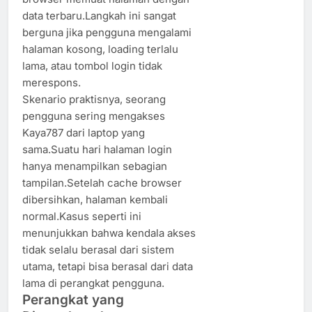
data terbaru.Langkah ini sangat
berguna jika pengguna mengalami
halaman kosong, loading terlalu
lama, atau tombol login tidak
merespons.
Skenario praktisnya, seorang
pengguna sering mengakses
Kaya787 dari laptop yang
sama.Suatu hari halaman login
hanya menampilkan sebagian
tampilan.Setelah cache browser
dibersihkan, halaman kembali
normal.Kasus seperti ini
menunjukkan bahwa kendala akses
tidak selalu berasal dari sistem
utama, tetapi bisa berasal dari data
lama di perangkat pengguna.
Perangkat yang