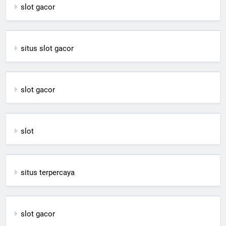
slot gacor
situs slot gacor
slot gacor
slot
situs terpercaya
slot gacor