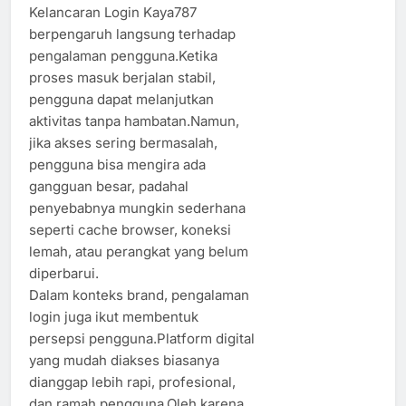
Kelancaran Login Kaya787
berpengaruh langsung terhadap
pengalaman pengguna.Ketika
proses masuk berjalan stabil,
pengguna dapat melanjutkan
aktivitas tanpa hambatan.Namun,
jika akses sering bermasalah,
pengguna bisa mengira ada
gangguan besar, padahal
penyebabnya mungkin sederhana
seperti cache browser, koneksi
lemah, atau perangkat yang belum
diperbarui.
Dalam konteks brand, pengalaman
login juga ikut membentuk
persepsi pengguna.Platform digital
yang mudah diakses biasanya
dianggap lebih rapi, profesional,
dan ramah pengguna.Oleh karena