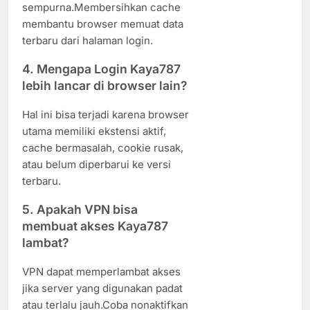
sempurna.Membersihkan cache
membantu browser memuat data
terbaru dari halaman login.
4. Mengapa Login Kaya787
lebih lancar di browser lain?
Hal ini bisa terjadi karena browser
utama memiliki ekstensi aktif,
cache bermasalah, cookie rusak,
atau belum diperbarui ke versi
terbaru.
5. Apakah VPN bisa
membuat akses Kaya787
lambat?
VPN dapat memperlambat akses
jika server yang digunakan padat
atau terlalu jauh.Coba nonaktifkan