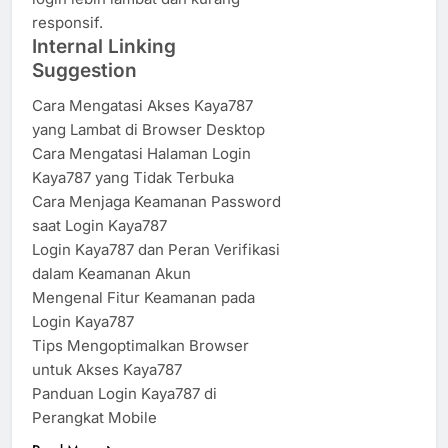
responsif.
Internal Linking
Suggestion
Cara Mengatasi Akses Kaya787
yang Lambat di Browser Desktop
Cara Mengatasi Halaman Login
Kaya787 yang Tidak Terbuka
Cara Menjaga Keamanan Password
saat Login Kaya787
Login Kaya787 dan Peran Verifikasi
dalam Keamanan Akun
Mengenal Fitur Keamanan pada
Login Kaya787
Tips Mengoptimalkan Browser
untuk Akses Kaya787
Panduan Login Kaya787 di
Perangkat Mobile