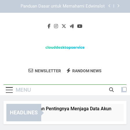
Skip
EDWINSLOT Login Cepat: Tips Akses Akun tanpa
to
Hambatan
content
Tips Memastikan Login Edwinslot Berjalan
Lancar dengan Akses yang Stabil dan Aman
TIARA4D Login dan Pentingnya Menjaga Data
Akun
Panduan Dasar untuk Memahami Edwinslot
EDWINSLOT Login Cepat: Tips Akses Akun tanpa
Hambatan
Cloud Desktop
Nikmati Akses Desktop Berbasis Awan Yang
Tips Memastikan Login Edwinslot Berjalan
NEWSLETTER
RANDOM NEWS
Service
Lancar dengan Akses yang Stabil dan Aman
Cepat Dan Aman Dari Cloud Desktop
Service.
MENU
ARA4D Login dan Pentingnya Menjaga Data Akun
Pandu
HEADLINES
Weeks Ago
1 Mont