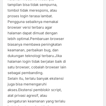
tampilan bisa tidak sempurna,
tombol tidak merespons, atau
proses login terasa lambat.
Pengguna sebaiknya memakai
browser versi terbaru agar
halaman dapat dimuat dengan
lebih optimal.Pembaruan browser
biasanya membawa peningkatan
keamanan, perbaikan bug, dan
dukungan teknologi terbaru.Jika
halaman login tidak berjalan baik di
satu browser, cobalah browser lain
sebagai pembanding.
Selain itu, terlalu banyak ekstensi
juga bisa memengaruhi
akses.Ekstensi pemblokir script,
alat privasi agresif, atau
pengaturan keamanan yang terlalu