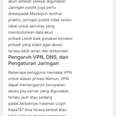
akun setelah selesai digunakan.
Jaringan publik juga perlu
diwaspadai.Meskipun terlihat
praktis, jaringan publik tidak selalu
ideal untuk aktivitas yang
membutuhkan data akun
pribadi.Lebih baik gunakan koneksi
pribadi yang stabil agar akses
terasa lebih aman dan terkendali.
Pengaruh VPN, DNS, dan
Pengaturan Jaringan
Beberapa pengguna memakai VPN
untuk alasan privasi.Namun, VPN
dapat memengaruhi kecepatan
akses jika server yang digunakan
terlalu jauh atau sedang
padat.Akibatnya, halaman Login
Kaya787 bisa terasa lambat atau
tidak terbuka dengan sempurna.