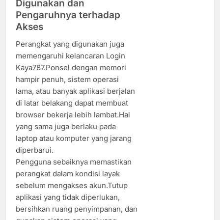
Digunakan dan
Pengaruhnya terhadap
Akses
Perangkat yang digunakan juga
memengaruhi kelancaran Login
Kaya787.Ponsel dengan memori
hampir penuh, sistem operasi
lama, atau banyak aplikasi berjalan
di latar belakang dapat membuat
browser bekerja lebih lambat.Hal
yang sama juga berlaku pada
laptop atau komputer yang jarang
diperbarui.
Pengguna sebaiknya memastikan
perangkat dalam kondisi layak
sebelum mengakses akun.Tutup
aplikasi yang tidak diperlukan,
bersihkan ruang penyimpanan, dan