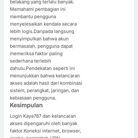
belakang yang terlalu banyak.
Memahami pembagian ini
membantu pengguna
menyelesaikan kendala secara
lebih logis.Daripada langsung
menyimpulkan bahwa akun
bermasalah, pengguna dapat
memeriksa faktor paling
sederhana terlebih
dahulu.Pendekatan seperti ini
menunjukkan bahwa kelancaran
akses adalah hasil dari kombinasi
sistem, perangkat, jaringan, dan
kebiasaan pengguna.
Kesimpulan
Login Kaya787 dan kelancaran
akses dipengaruhi oleh banyak
faktor.Koneksi internet, browser,