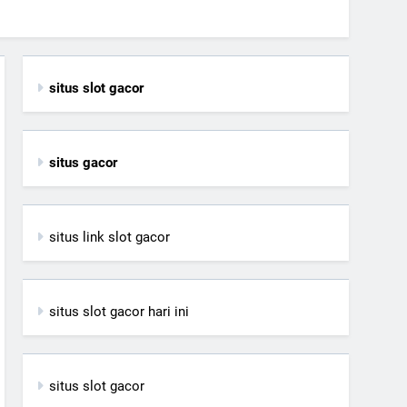
situs slot gacor
situs gacor
situs link slot gacor
situs slot gacor hari ini
situs slot gacor