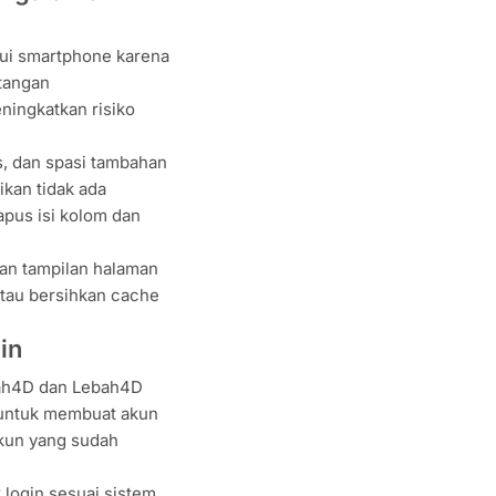
ui smartphone karena
ntangan
eningkatkan risiko
is, dan spasi tambahan
ikan tidak ada
hapus isi kolom dan
an tampilan halaman
 atau bersihkan cache
in
ah4D dan Lebah4D
 untuk membuat akun
akun yang sudah
 login sesuai sistem