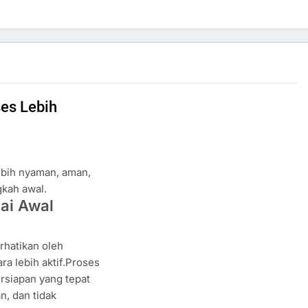
es Lebih
ebih nyaman, aman,
kah awal.
ai Awal
rhatikan oleh
a lebih aktif.Proses
ersiapan yang tepat
n, dan tidak