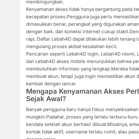
membingungkan.
Kenyamanan akses tidak hanya bergantung pada ta
kecepatan proses.Pengguna juga perlu memastikan
dimasukkan benar, perangkat yang digunakan aman
dengan baik, dan koneksi internet cukup stabil.De
rapi, Daftar Lebah4D dapat dilakukan lebih tenang 
mengulang proses akibat kesalahan kecil.
Pencarian seperti Lebah4D login, Lebah4D resmi, L
dan Lebah4D akses mobile menunjukkan bahwa p
membutuhkan informasi yang lengkap.Mereka tidak
membuat akun, tetapi juga ingin memastikan akun 
kembali dengan lancar.
Mengapa Kenyamanan Akses Perlu
Sejak Awal?
Banyak pengguna baru hanya fokus menyelesaikan
mungkin.Padahal, proses yang terlalu terburu-bur
kendala setelah akun berhasil dibuat.Misalnya, emai
kontak tidak aktif, username terlalu rumit, atau pa