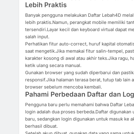
Lebih Praktis
Banyak pengguna melakukan Daftar Lebah4D melal
lebih praktis.Namun, perangkat mobile memiliki ta
tersendiri.Layar kecil dan keyboard virtual dapat m
salah input.
Perhatikan fitur auto-correct, huruf kapital otomat
saat mengetik.Jika memakai fitur salin-tempel, past
karakter kosong di awal atau akhir teks.Jika ragu, 
ketik ulang secara manual.
Gunakan browser yang sudah diperbarui dan pastik
responsif.Jika halaman terasa berat, tutup tab lain
browser sebelum mencoba kembali.
Pahami Perbedaan Daftar dan Log
Pengguna baru perlu memahami bahwa Daftar Leb
login adalah dua proses berbeda.Daftar digunakan
baru, sedangkan login digunakan untuk masuk ke 
berhasil dibuat.
Setelah akun dibuat, gunakan data yang sama untuk