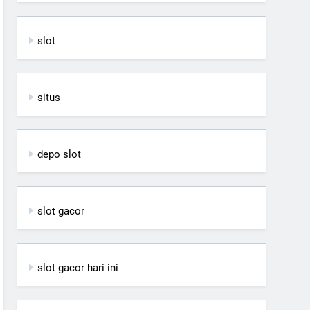
slot
situs
depo slot
slot gacor
slot gacor hari ini