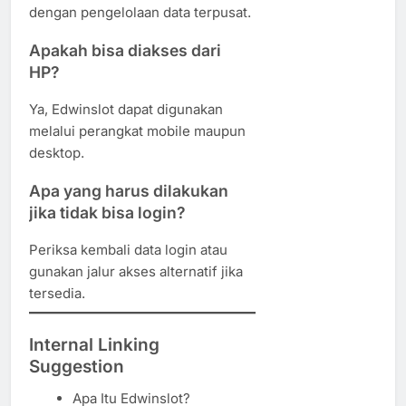
dengan pengelolaan data terpusat.
Apakah bisa diakses dari
HP?
Ya, Edwinslot dapat digunakan
melalui perangkat mobile maupun
desktop.
Apa yang harus dilakukan
jika tidak bisa login?
Periksa kembali data login atau
gunakan jalur akses alternatif jika
tersedia.
Internal Linking
Suggestion
Apa Itu Edwinslot?