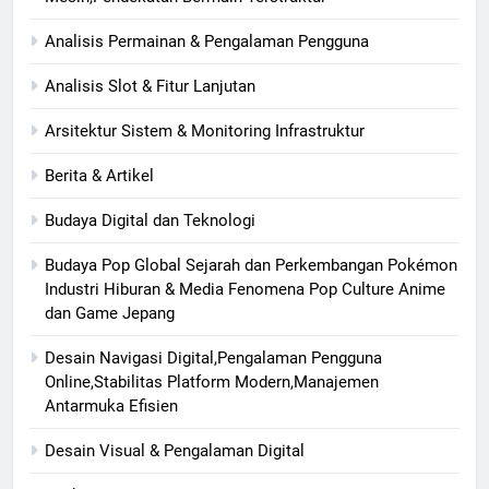
Analisis Permainan & Pengalaman Pengguna
Analisis Slot & Fitur Lanjutan
Arsitektur Sistem & Monitoring Infrastruktur
Berita & Artikel
Budaya Digital dan Teknologi
Budaya Pop Global Sejarah dan Perkembangan Pokémon
Industri Hiburan & Media Fenomena Pop Culture Anime
dan Game Jepang
Desain Navigasi Digital,Pengalaman Pengguna
Online,Stabilitas Platform Modern,Manajemen
Antarmuka Efisien
Desain Visual & Pengalaman Digital