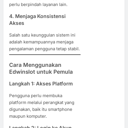
perlu berpindah layanan lain.
4. Menjaga Konsistensi
Akses
Salah satu keunggulan sistem ini
adalah kemampuannya menjaga
pengalaman pengguna tetap stabil.
Cara Menggunakan
Edwinslot untuk Pemula
Langkah 1: Akses Platform
Pengguna perlu membuka
platform melalui perangkat yang
digunakan, baik itu smartphone
maupun komputer.
Langkah 2: Login ke Akun