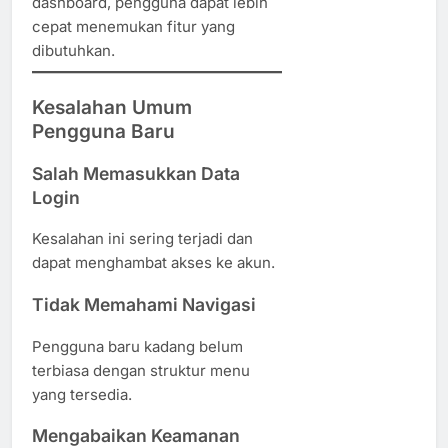
dashboard, pengguna dapat lebih
cepat menemukan fitur yang
dibutuhkan.
Kesalahan Umum
Pengguna Baru
Salah Memasukkan Data
Login
Kesalahan ini sering terjadi dan
dapat menghambat akses ke akun.
Tidak Memahami Navigasi
Pengguna baru kadang belum
terbiasa dengan struktur menu
yang tersedia.
Mengabaikan Keamanan