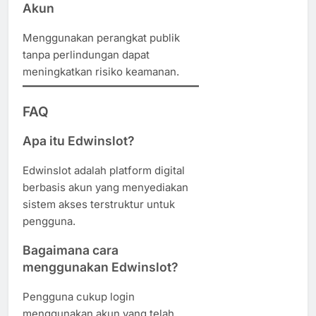
Akun
Menggunakan perangkat publik
tanpa perlindungan dapat
meningkatkan risiko keamanan.
FAQ
Apa itu Edwinslot?
Edwinslot adalah platform digital
berbasis akun yang menyediakan
sistem akses terstruktur untuk
pengguna.
Bagaimana cara
menggunakan Edwinslot?
Pengguna cukup login
menggunakan akun yang telah