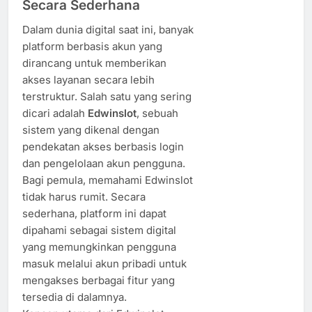
Secara Sederhana
Dalam dunia digital saat ini, banyak
platform berbasis akun yang
dirancang untuk memberikan
akses layanan secara lebih
terstruktur. Salah satu yang sering
dicari adalah
Edwinslot
, sebuah
sistem yang dikenal dengan
pendekatan akses berbasis login
dan pengelolaan akun pengguna.
Bagi pemula, memahami Edwinslot
tidak harus rumit. Secara
sederhana, platform ini dapat
dipahami sebagai sistem digital
yang memungkinkan pengguna
masuk melalui akun pribadi untuk
mengakses berbagai fitur yang
tersedia di dalamnya.