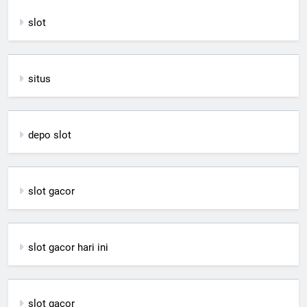
slot
situs
depo slot
slot gacor
slot gacor hari ini
slot gacor