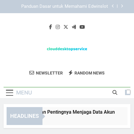
Skip
EDWINSLOT Login Cepat: Tips Akses Akun tanpa
to
Hambatan
content
Tips Memastikan Login Edwinslot Berjalan
Lancar dengan Akses yang Stabil dan Aman
TIARA4D Login dan Pentingnya Menjaga Data
Akun
Panduan Dasar untuk Memahami Edwinslot
EDWINSLOT Login Cepat: Tips Akses Akun tanpa
Hambatan
Cloud Desktop
Nikmati Akses Desktop Berbasis Awan Yang
Tips Memastikan Login Edwinslot Berjalan
NEWSLETTER
RANDOM NEWS
Service
Lancar dengan Akses yang Stabil dan Aman
Cepat Dan Aman Dari Cloud Desktop
Service.
MENU
IARA4D Login dan Pentingnya Menjaga Data Akun
Pandu
HEADLINES
Weeks Ago
1 Mont