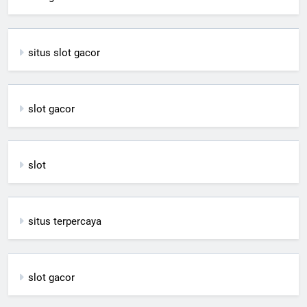
situs slot gacor
slot gacor
slot
situs terpercaya
slot gacor