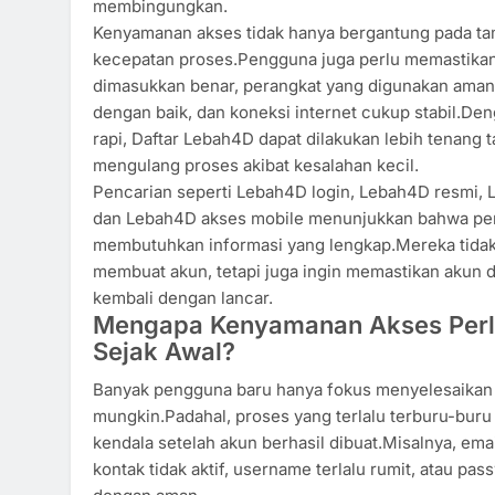
membingungkan.
Kenyamanan akses tidak hanya bergantung pada ta
kecepatan proses.Pengguna juga perlu memastikan
dimasukkan benar, perangkat yang digunakan aman
dengan baik, dan koneksi internet cukup stabil.De
rapi, Daftar Lebah4D dapat dilakukan lebih tenang 
mengulang proses akibat kesalahan kecil.
Pencarian seperti Lebah4D login, Lebah4D resmi, L
dan Lebah4D akses mobile menunjukkan bahwa p
membutuhkan informasi yang lengkap.Mereka tidak
membuat akun, tetapi juga ingin memastikan akun 
kembali dengan lancar.
Mengapa Kenyamanan Akses Perlu
Sejak Awal?
Banyak pengguna baru hanya fokus menyelesaikan
mungkin.Padahal, proses yang terlalu terburu-bur
kendala setelah akun berhasil dibuat.Misalnya, emai
kontak tidak aktif, username terlalu rumit, atau pa