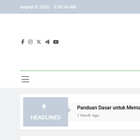
Skip
August 6, 2026
5:38:35 AM
to
content
Clo
Nikmati A
jaga Data Akun
Panduan Dasar untuk Memahami Edwins
1 Month Ago
HEADLINES