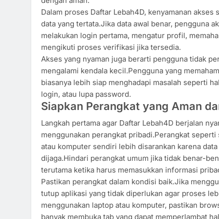
dengan aman.
Dalam proses Daftar Lebah4D, kenyamanan akses se
data yang tertata.Jika data awal benar, pengguna a
melakukan login pertama, mengatur profil, memah
mengikuti proses verifikasi jika tersedia.
Akses yang nyaman juga berarti pengguna tidak per
mengalami kendala kecil.Pengguna yang memahami 
biasanya lebih siap menghadapi masalah seperti ha
login, atau lupa password.
Siapkan Perangkat yang Aman d
Langkah pertama agar Daftar Lebah4D berjalan ny
menggunakan perangkat pribadi.Perangkat seperti 
atau komputer sendiri lebih disarankan karena dat
dijaga.Hindari perangkat umum jika tidak benar-ben
terutama ketika harus memasukkan informasi pribad
Pastikan perangkat dalam kondisi baik.Jika mengg
tutup aplikasi yang tidak diperlukan agar proses leb
menggunakan laptop atau komputer, pastikan browse
banyak membuka tab yang dapat memperlambat ha