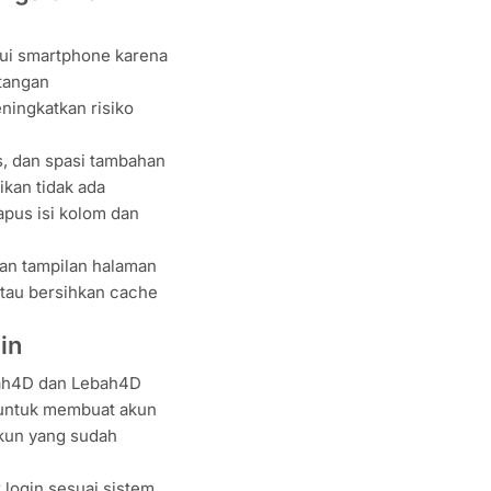
ui smartphone karena
ntangan
eningkatkan risiko
is, dan spasi tambahan
ikan tidak ada
hapus isi kolom dan
an tampilan halaman
 atau bersihkan cache
in
ah4D dan Lebah4D
 untuk membuat akun
akun yang sudah
 login sesuai sistem