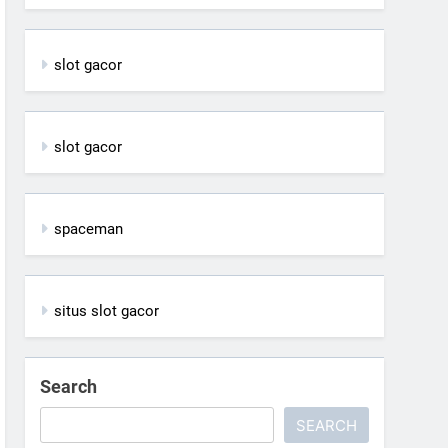
slot gacor
slot gacor
spaceman
situs slot gacor
Search
SEARCH