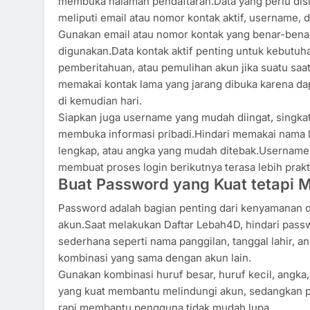
membuka halaman pendaftaran.Data yang perlu dis
meliputi email atau nomor kontak aktif, username, 
Gunakan email atau nomor kontak yang benar-bena
digunakan.Data kontak aktif penting untuk kebutuhan
pemberitahuan, atau pemulihan akun jika suatu saa
memakai kontak lama yang jarang dibuka karena da
di kemudian hari.
Siapkan juga username yang mudah diingat, singkat,
membuka informasi pribadi.Hindari memakai nama le
lengkap, atau angka yang mudah ditebak.Username 
membuat proses login berikutnya terasa lebih prakt
Buat Password yang Kuat tetapi 
Password adalah bagian penting dari kenyamanan
akun.Saat melakukan Daftar Lebah4D, hindari passw
sederhana seperti nama panggilan, tanggal lahir, a
kombinasi yang sama dengan akun lain.
Gunakan kombinasi huruf besar, huruf kecil, angka
yang kuat membantu melindungi akun, sedangkan 
rapi membantu pengguna tidak mudah lupa.