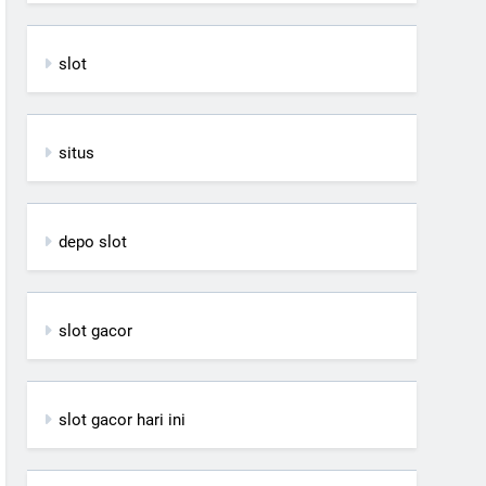
slot
situs
depo slot
slot gacor
slot gacor hari ini