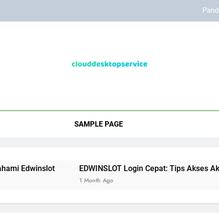
Pand
EDWINSLOT Login Cep
Tips Memastikan Login Edwinslot Berjalan Lanc
TIARA4D Log
ud Desktop Service
Pand
kses Desktop Berbasis Awan Yang Cepat Dan Aman Dari Cloud D
EDWINSLOT Login Cep
SAMPLE PAGE
Tips Memastikan Login Edwinslot Berjalan Lanc
lot
EDWINSLOT Login Cepat: Tips Akses Akun tanpa H
1 Month Ago