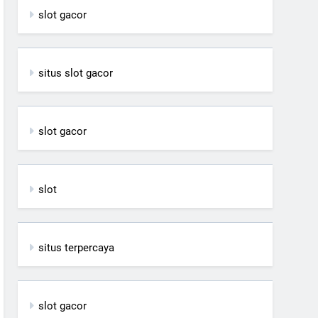
slot gacor
situs slot gacor
slot gacor
slot
situs terpercaya
slot gacor