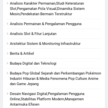
Analisis Karakter Permainan,Studi Keteraturan
Slot,Pengamatan Pola Visual,Dinamika Sistem
Mesin,Pendekatan Bermain Terstruktur
Analisis Permainan & Pengalaman Pengguna
Analisis Slot & Fitur Lanjutan
Arsitektur Sistem & Monitoring Infrastruktur
Berita & Artikel
Budaya Digital dan Teknologi
Budaya Pop Global Sejarah dan Perkembangan Pokémon
Industri Hiburan & Media Fenomena Pop Culture Anime
dan Game Jepang
Desain Navigasi Digital,Pengalaman Pengguna
Online,Stabilitas Platform Modern,Manajemen
Antarmuka Efisien