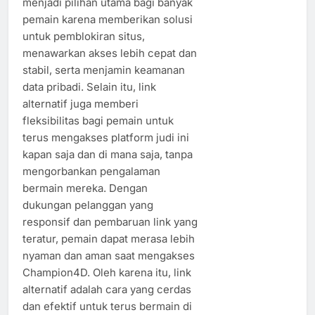
menjadi pilihan utama bagi banyak
pemain karena memberikan solusi
untuk pemblokiran situs,
menawarkan akses lebih cepat dan
stabil, serta menjamin keamanan
data pribadi. Selain itu, link
alternatif juga memberi
fleksibilitas bagi pemain untuk
terus mengakses platform judi ini
kapan saja dan di mana saja, tanpa
mengorbankan pengalaman
bermain mereka. Dengan
dukungan pelanggan yang
responsif dan pembaruan link yang
teratur, pemain dapat merasa lebih
nyaman dan aman saat mengakses
Champion4D. Oleh karena itu, link
alternatif adalah cara yang cerdas
dan efektif untuk terus bermain di