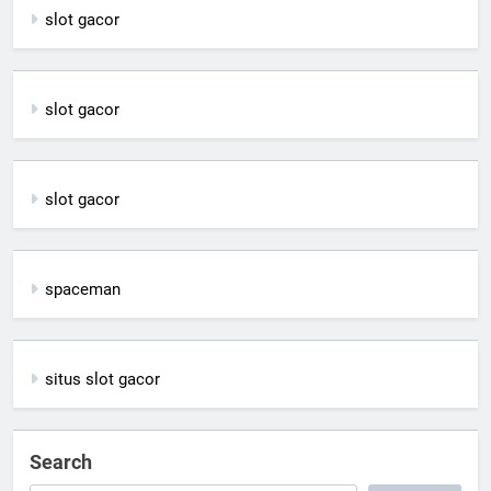
slot gacor
slot gacor
slot gacor
spaceman
situs slot gacor
Search