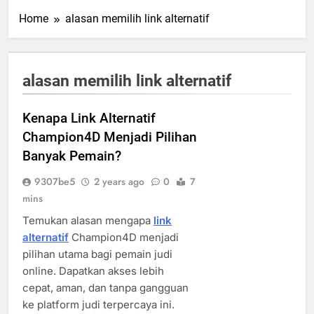
Home
alasan memilih link alternatif
alasan memilih link alternatif
Kenapa Link Alternatif
Champion4D Menjadi Pilihan
Banyak Pemain?
9307be5
2 years ago
0
7
mins
Temukan alasan mengapa
link
alternatif
Champion4D menjadi
pilihan utama bagi pemain judi
online. Dapatkan akses lebih
cepat, aman, dan tanpa gangguan
ke platform judi terpercaya ini.