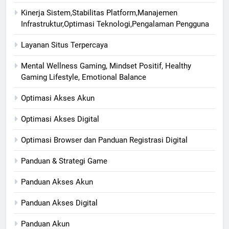
Kinerja Sistem,Stabilitas Platform,Manajemen
Infrastruktur,Optimasi Teknologi,Pengalaman Pengguna
Layanan Situs Terpercaya
Mental Wellness Gaming, Mindset Positif, Healthy
Gaming Lifestyle, Emotional Balance
Optimasi Akses Akun
Optimasi Akses Digital
Optimasi Browser dan Panduan Registrasi Digital
Panduan & Strategi Game
Panduan Akses Akun
Panduan Akses Digital
Panduan Akun