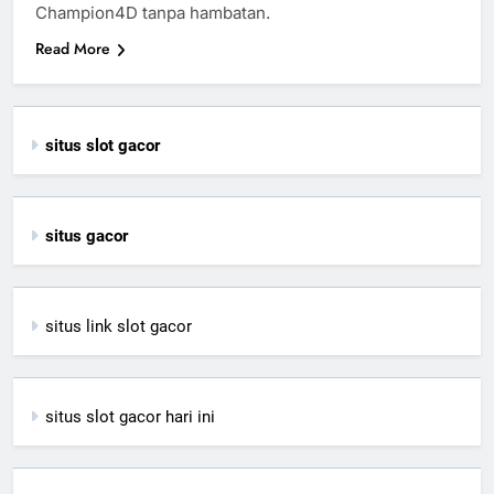
Champion4D tanpa hambatan.
Read More
situs slot gacor
situs gacor
situs link slot gacor
situs slot gacor hari ini