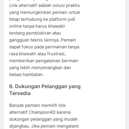
Link alternatif adalah solusi praktis
yang memungkinkan pemain untuk
tetap terhubung ke platform judi
online tanpa harus khawatir
tentang pemblokiran atau
gangguan teknis lainnya. Pemain
dapat fokus pada permainan tanpa
rasa khawatir atau frustrasi,
memberikan pengalaman bermain
yang lebih menyenangkan dan
bebas hambatan.
6.
Dukungan Pelanggan yang
Tersedia
Banyak pemain memilih link
alternatif Champion4D karena
dukungan pelanggan yang mudah
dijangkau. Jika pemain mengalami