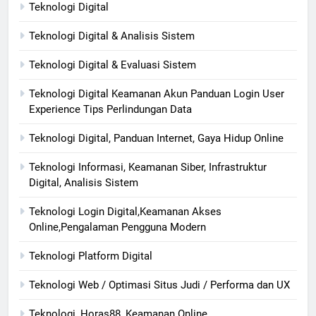
Teknologi Digital
Teknologi Digital & Analisis Sistem
Teknologi Digital & Evaluasi Sistem
Teknologi Digital Keamanan Akun Panduan Login User
Experience Tips Perlindungan Data
Teknologi Digital, Panduan Internet, Gaya Hidup Online
Teknologi Informasi, Keamanan Siber, Infrastruktur
Digital, Analisis Sistem
Teknologi Login Digital,Keamanan Akses
Online,Pengalaman Pengguna Modern
Teknologi Platform Digital
Teknologi Web / Optimasi Situs Judi / Performa dan UX
Teknologi, Horas88, Keamanan Online