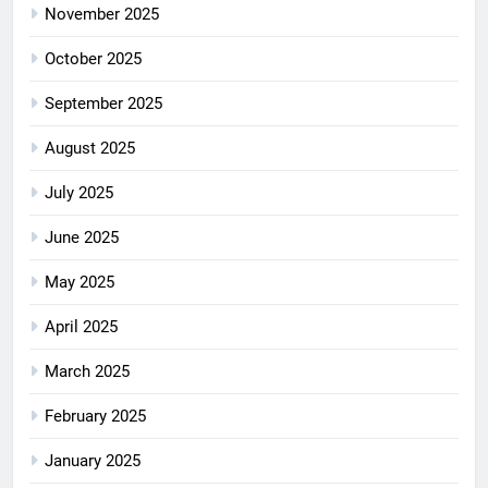
November 2025
October 2025
September 2025
August 2025
July 2025
June 2025
May 2025
April 2025
March 2025
February 2025
January 2025