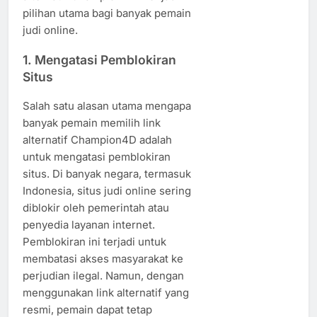
pilihan utama bagi banyak pemain
judi online.
1.
Mengatasi Pemblokiran
Situs
Salah satu alasan utama mengapa
banyak pemain memilih link
alternatif Champion4D adalah
untuk mengatasi pemblokiran
situs. Di banyak negara, termasuk
Indonesia, situs judi online sering
diblokir oleh pemerintah atau
penyedia layanan internet.
Pemblokiran ini terjadi untuk
membatasi akses masyarakat ke
perjudian ilegal. Namun, dengan
menggunakan link alternatif yang
resmi, pemain dapat tetap