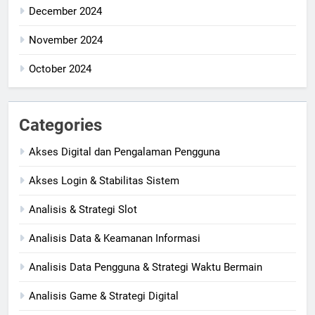
December 2024
November 2024
October 2024
Categories
Akses Digital dan Pengalaman Pengguna
Akses Login & Stabilitas Sistem
Analisis & Strategi Slot
Analisis Data & Keamanan Informasi
Analisis Data Pengguna & Strategi Waktu Bermain
Analisis Game & Strategi Digital