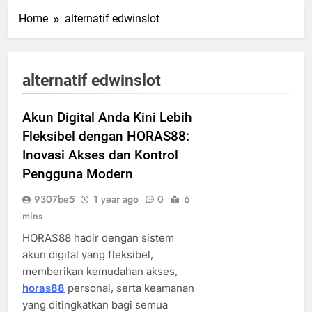
Home
alternatif edwinslot
alternatif edwinslot
Akun Digital Anda Kini Lebih
Fleksibel dengan HORAS88:
Inovasi Akses dan Kontrol
Pengguna Modern
9307be5
1 year ago
0
6
mins
HORAS88 hadir dengan sistem
akun digital yang fleksibel,
memberikan kemudahan akses,
horas88
personal, serta keamanan
yang ditingkatkan bagi semua