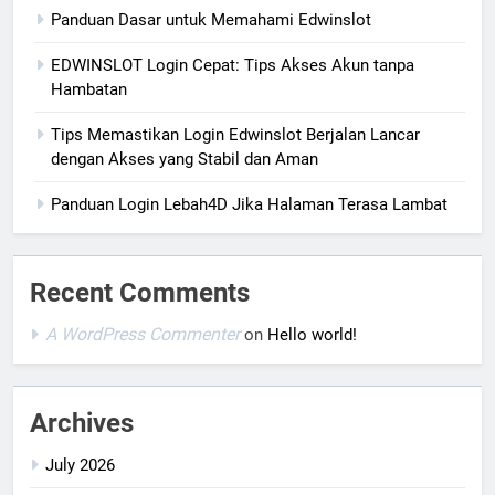
Panduan Dasar untuk Memahami Edwinslot
EDWINSLOT Login Cepat: Tips Akses Akun tanpa
Hambatan
Tips Memastikan Login Edwinslot Berjalan Lancar
dengan Akses yang Stabil dan Aman
Panduan Login Lebah4D Jika Halaman Terasa Lambat
Recent Comments
A WordPress Commenter
on
Hello world!
Archives
July 2026