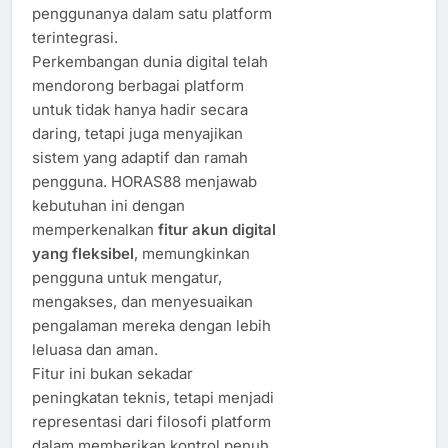
penggunanya dalam satu platform
terintegrasi.
Perkembangan dunia digital telah
mendorong berbagai platform
untuk tidak hanya hadir secara
daring, tetapi juga menyajikan
sistem yang adaptif dan ramah
pengguna. HORAS88 menjawab
kebutuhan ini dengan
memperkenalkan
fitur akun digital
yang fleksibel
, memungkinkan
pengguna untuk mengatur,
mengakses, dan menyesuaikan
pengalaman mereka dengan lebih
leluasa dan aman.
Fitur ini bukan sekadar
peningkatan teknis, tetapi menjadi
representasi dari filosofi platform
dalam memberikan kontrol penuh