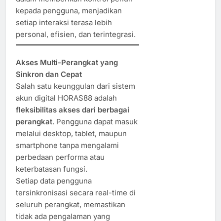
kepada pengguna, menjadikan
setiap interaksi terasa lebih
personal, efisien, dan terintegrasi.
Akses Multi-Perangkat yang
Sinkron dan Cepat
Salah satu keunggulan dari sistem
akun digital HORAS88 adalah
fleksibilitas akses dari berbagai
perangkat
. Pengguna dapat masuk
melalui desktop, tablet, maupun
smartphone tanpa mengalami
perbedaan performa atau
keterbatasan fungsi.
Setiap data pengguna
tersinkronisasi secara real-time di
seluruh perangkat, memastikan
tidak ada pengalaman yang