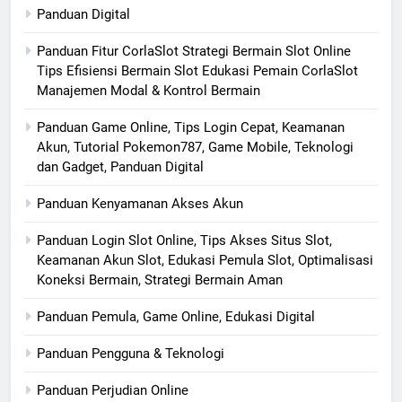
Panduan Digital
Panduan Fitur CorlaSlot Strategi Bermain Slot Online
Tips Efisiensi Bermain Slot Edukasi Pemain CorlaSlot
Manajemen Modal & Kontrol Bermain
Panduan Game Online, Tips Login Cepat, Keamanan
Akun, Tutorial Pokemon787, Game Mobile, Teknologi
dan Gadget, Panduan Digital
Panduan Kenyamanan Akses Akun
Panduan Login Slot Online, Tips Akses Situs Slot,
Keamanan Akun Slot, Edukasi Pemula Slot, Optimalisasi
Koneksi Bermain, Strategi Bermain Aman
Panduan Pemula, Game Online, Edukasi Digital
Panduan Pengguna & Teknologi
Panduan Perjudian Online