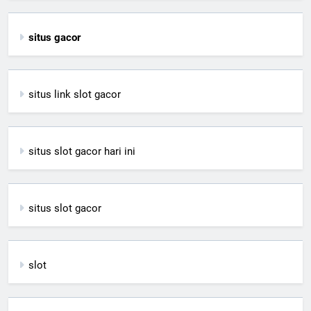
situs gacor
situs link slot gacor
situs slot gacor hari ini
situs slot gacor
slot