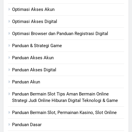
Optimasi Akses Akun
Optimasi Akses Digital
Optimasi Browser dan Panduan Registrasi Digital
Panduan & Strategi Game
Panduan Akses Akun
Panduan Akses Digital
Panduan Akun
Panduan Bermain Slot Tips Aman Bermain Online
Strategi Judi Online Hiburan Digital Teknologi & Game
Panduan Bermain Slot, Permainan Kasino, Slot Online
Panduan Dasar