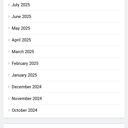
July 2025
June 2025
May 2025
April 2025
March 2025
February 2025
January 2025
December 2024
November 2024
October 2024