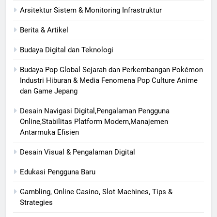
Arsitektur Sistem & Monitoring Infrastruktur
Berita & Artikel
Budaya Digital dan Teknologi
Budaya Pop Global Sejarah dan Perkembangan Pokémon
Industri Hiburan & Media Fenomena Pop Culture Anime
dan Game Jepang
Desain Navigasi Digital,Pengalaman Pengguna
Online,Stabilitas Platform Modern,Manajemen
Antarmuka Efisien
Desain Visual & Pengalaman Digital
Edukasi Pengguna Baru
Gambling, Online Casino, Slot Machines, Tips &
Strategies