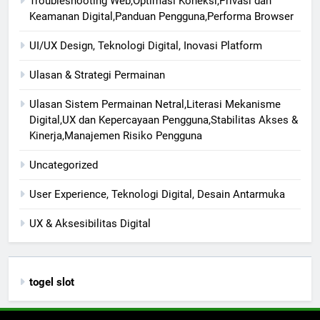
Troubleshooting Web,Optimasi Koneksi,Privasi dan
Keamanan Digital,Panduan Pengguna,Performa Browser
UI/UX Design, Teknologi Digital, Inovasi Platform
Ulasan & Strategi Permainan
Ulasan Sistem Permainan Netral,Literasi Mekanisme
Digital,UX dan Kepercayaan Pengguna,Stabilitas Akses &
Kinerja,Manajemen Risiko Pengguna
Uncategorized
User Experience, Teknologi Digital, Desain Antarmuka
UX & Aksesibilitas Digital
togel slot