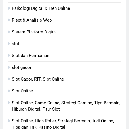
Psikologi Digital & Tren Online
Riset & Analisis Web
Sistem Platform Digital
slot
Slot dan Permainan
slot gacor
Slot Gacor, RTP, Slot Online
Slot Online
Slot Online, Game Online, Strategi Gaming, Tips Bermain,
Hiburan Digital, Fitur Slot
Slot Online, High Roller, Strategi Bermain, Judi Online,
Tips dan Trik, Kasino Digital