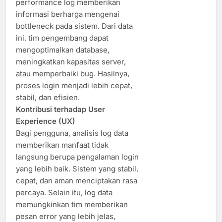
performance log memberikan
informasi berharga mengenai
bottleneck pada sistem. Dari data
ini, tim pengembang dapat
mengoptimalkan database,
meningkatkan kapasitas server,
atau memperbaiki bug. Hasilnya,
proses login menjadi lebih cepat,
stabil, dan efisien.
Kontribusi terhadap User
Experience (UX)
Bagi pengguna, analisis log data
memberikan manfaat tidak
langsung berupa pengalaman login
yang lebih baik. Sistem yang stabil,
cepat, dan aman menciptakan rasa
percaya. Selain itu, log data
memungkinkan tim memberikan
pesan error yang lebih jelas,