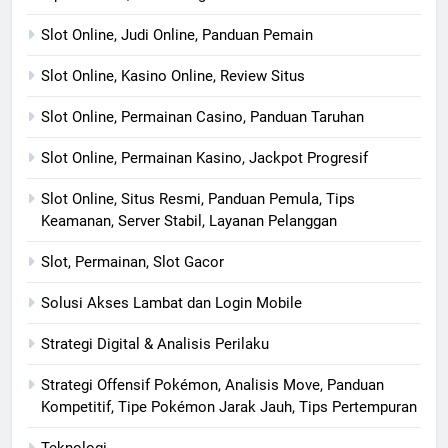
Slot Online, Judi Online, Panduan Pemain
Slot Online, Kasino Online, Review Situs
Slot Online, Permainan Casino, Panduan Taruhan
Slot Online, Permainan Kasino, Jackpot Progresif
Slot Online, Situs Resmi, Panduan Pemula, Tips
Keamanan, Server Stabil, Layanan Pelanggan
Slot, Permainan, Slot Gacor
Solusi Akses Lambat dan Login Mobile
Strategi Digital & Analisis Perilaku
Strategi Offensif Pokémon, Analisis Move, Panduan
Kompetitif, Tipe Pokémon Jarak Jauh, Tips Pertempuran