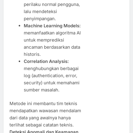
perilaku normal pengguna,
lalu mendeteksi
penyimpangan.
Machine Learning Models:
memanfaatkan algoritma AI
untuk memprediksi
ancaman berdasarkan data
historis.
Correlation Analysis:
menghubungkan berbagai
log (authentication, error,
security) untuk memahami
sumber masalah.
Metode ini membantu tim teknis
mendapatkan wawasan mendalam
dari data yang awalnya hanya
terlihat sebagai catatan teknis.
Deteksi Anomali dan Keamanan