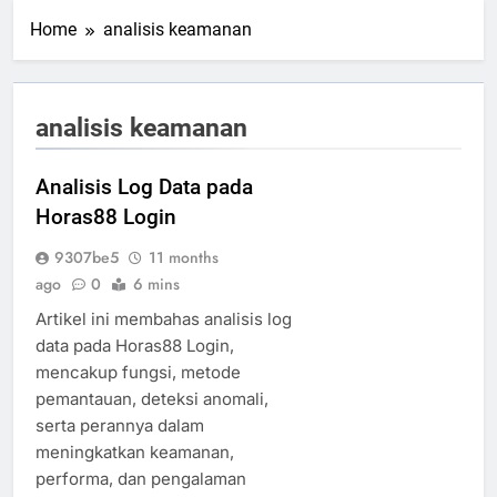
Home
analisis keamanan
analisis keamanan
Analisis Log Data pada
Horas88 Login
9307be5
11 months
ago
0
6 mins
Artikel ini membahas analisis log
data pada Horas88 Login,
mencakup fungsi, metode
pemantauan, deteksi anomali,
serta perannya dalam
meningkatkan keamanan,
performa, dan pengalaman