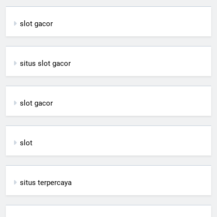
slot gacor
situs slot gacor
slot gacor
slot
situs terpercaya