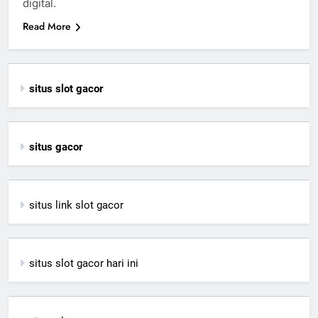
digital.
Read More
situs slot gacor
situs gacor
situs link slot gacor
situs slot gacor hari ini