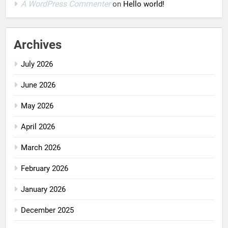
A WordPress Commenter
on
Hello world!
Archives
July 2026
June 2026
May 2026
April 2026
March 2026
February 2026
January 2026
December 2025