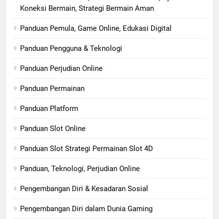
Koneksi Bermain, Strategi Bermain Aman
Panduan Pemula, Game Online, Edukasi Digital
Panduan Pengguna & Teknologi
Panduan Perjudian Online
Panduan Permainan
Panduan Platform
Panduan Slot Online
Panduan Slot Strategi Permainan Slot 4D
Panduan, Teknologi, Perjudian Online
Pengembangan Diri & Kesadaran Sosial
Pengembangan Diri dalam Dunia Gaming