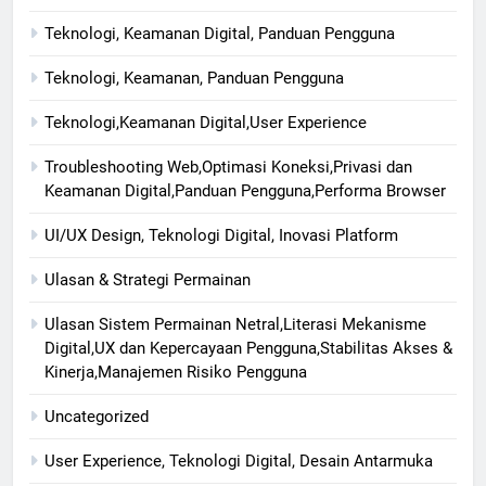
Teknologi, Keamanan Digital, Panduan Pengguna
Teknologi, Keamanan, Panduan Pengguna
Teknologi,Keamanan Digital,User Experience
Troubleshooting Web,Optimasi Koneksi,Privasi dan
Keamanan Digital,Panduan Pengguna,Performa Browser
UI/UX Design, Teknologi Digital, Inovasi Platform
Ulasan & Strategi Permainan
Ulasan Sistem Permainan Netral,Literasi Mekanisme
Digital,UX dan Kepercayaan Pengguna,Stabilitas Akses &
Kinerja,Manajemen Risiko Pengguna
Uncategorized
User Experience, Teknologi Digital, Desain Antarmuka