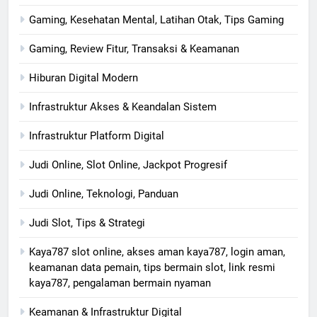
Gaming, Kesehatan Mental, Latihan Otak, Tips Gaming
Gaming, Review Fitur, Transaksi & Keamanan
Hiburan Digital Modern
Infrastruktur Akses & Keandalan Sistem
Infrastruktur Platform Digital
Judi Online, Slot Online, Jackpot Progresif
Judi Online, Teknologi, Panduan
Judi Slot, Tips & Strategi
Kaya787 slot online, akses aman kaya787, login aman,
keamanan data pemain, tips bermain slot, link resmi
kaya787, pengalaman bermain nyaman
Keamanan & Infrastruktur Digital