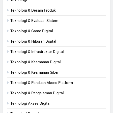
Teknologi
Teknologi & Desain Produk
Teknologi & Evaluasi Sistem
Teknologi & Game Digital
Teknologi & Hiburan Digital
Teknologi & Infrastruktur Digital
Teknologi & Keamanan Digital
Teknologi & Keamanan Siber
Teknologi & Panduan Akses Platform
Teknologi & Pengalaman Digital
Teknologi Akses Digital