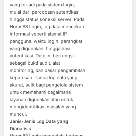
yang terjadi pada sistem login,
mulai dari percobaan autentikasi
hingga status koneksi server. Pada
Horas88 Login, log data mencakup
informasi seperti alamat IP
pengguna, waktu login, perangkat
yang digunakan, hingga hasil
autentikasi. Data ini berfungsi
sebagai bukti audit, alat
monitoring, dan dasar pengambilan
keputusan. Tanpa log data yang
akurat, sulit bagi pengelola sistem
untuk memahami bagaimana
layanan digunakan atau untuk
mengidentifikasi masalah yang
muncul.
Jenis-Jenis Log Data yang
Dianalisis
Horas88 Login mengelola berbagai