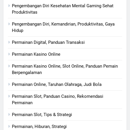
Pengembangan Diri Kesehatan Mental Gaming Sehat
Produktivitas
Pengembangan Diri, Kemandirian, Produktivitas, Gaya
Hidup
Permainan Digital, Panduan Transaksi
Permainan Kasino Online
Permainan Kasino Online, Slot Online, Panduan Pemain
Berpengalaman
Permainan Online, Taruhan Olahraga, Judi Bola
Permainan Slot, Panduan Casino, Rekomendasi
Permainan
Permainan Slot, Tips & Strategi
Permainan, Hiburan, Strategi