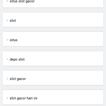
situs slot gacor
slot
situs
depo slot
slot gacor
slot gacor hari ini