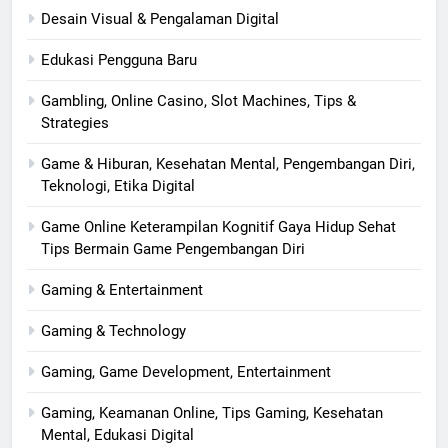
Desain Visual & Pengalaman Digital
Edukasi Pengguna Baru
Gambling, Online Casino, Slot Machines, Tips &
Strategies
Game & Hiburan, Kesehatan Mental, Pengembangan Diri,
Teknologi, Etika Digital
Game Online Keterampilan Kognitif Gaya Hidup Sehat
Tips Bermain Game Pengembangan Diri
Gaming & Entertainment
Gaming & Technology
Gaming, Game Development, Entertainment
Gaming, Keamanan Online, Tips Gaming, Kesehatan
Mental, Edukasi Digital