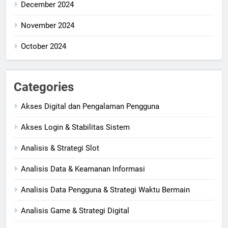
December 2024
November 2024
October 2024
Categories
Akses Digital dan Pengalaman Pengguna
Akses Login & Stabilitas Sistem
Analisis & Strategi Slot
Analisis Data & Keamanan Informasi
Analisis Data Pengguna & Strategi Waktu Bermain
Analisis Game & Strategi Digital