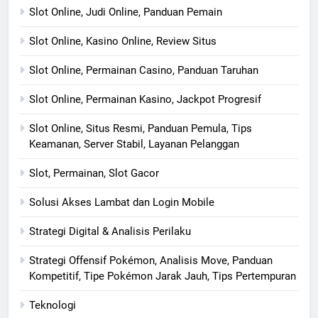
Slot Online, Judi Online, Panduan Pemain
Slot Online, Kasino Online, Review Situs
Slot Online, Permainan Casino, Panduan Taruhan
Slot Online, Permainan Kasino, Jackpot Progresif
Slot Online, Situs Resmi, Panduan Pemula, Tips
Keamanan, Server Stabil, Layanan Pelanggan
Slot, Permainan, Slot Gacor
Solusi Akses Lambat dan Login Mobile
Strategi Digital & Analisis Perilaku
Strategi Offensif Pokémon, Analisis Move, Panduan
Kompetitif, Tipe Pokémon Jarak Jauh, Tips Pertempuran
Teknologi