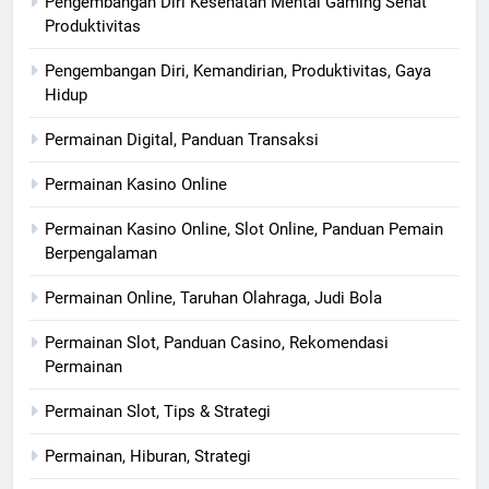
Pengembangan Diri Kesehatan Mental Gaming Sehat
Produktivitas
Pengembangan Diri, Kemandirian, Produktivitas, Gaya
Hidup
Permainan Digital, Panduan Transaksi
Permainan Kasino Online
Permainan Kasino Online, Slot Online, Panduan Pemain
Berpengalaman
Permainan Online, Taruhan Olahraga, Judi Bola
Permainan Slot, Panduan Casino, Rekomendasi
Permainan
Permainan Slot, Tips & Strategi
Permainan, Hiburan, Strategi