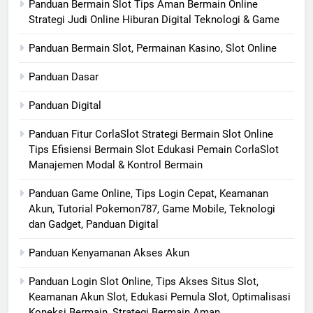
Panduan Bermain Slot Tips Aman Bermain Online
Strategi Judi Online Hiburan Digital Teknologi & Game
Panduan Bermain Slot, Permainan Kasino, Slot Online
Panduan Dasar
Panduan Digital
Panduan Fitur CorlaSlot Strategi Bermain Slot Online
Tips Efisiensi Bermain Slot Edukasi Pemain CorlaSlot
Manajemen Modal & Kontrol Bermain
Panduan Game Online, Tips Login Cepat, Keamanan
Akun, Tutorial Pokemon787, Game Mobile, Teknologi
dan Gadget, Panduan Digital
Panduan Kenyamanan Akses Akun
Panduan Login Slot Online, Tips Akses Situs Slot,
Keamanan Akun Slot, Edukasi Pemula Slot, Optimalisasi
Koneksi Bermain, Strategi Bermain Aman