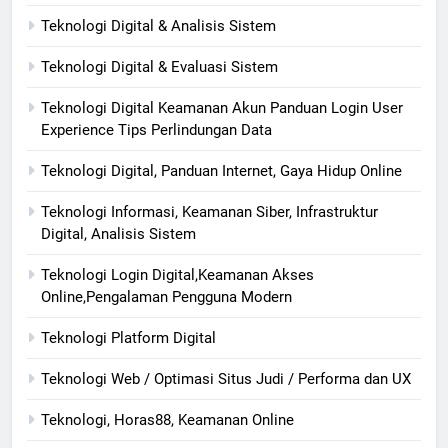
Teknologi Digital & Analisis Sistem
Teknologi Digital & Evaluasi Sistem
Teknologi Digital Keamanan Akun Panduan Login User
Experience Tips Perlindungan Data
Teknologi Digital, Panduan Internet, Gaya Hidup Online
Teknologi Informasi, Keamanan Siber, Infrastruktur
Digital, Analisis Sistem
Teknologi Login Digital,Keamanan Akses
Online,Pengalaman Pengguna Modern
Teknologi Platform Digital
Teknologi Web / Optimasi Situs Judi / Performa dan UX
Teknologi, Horas88, Keamanan Online