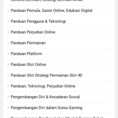
Panduan Pemula, Game Online, Edukasi Digital
Panduan Pengguna & Teknologi
Panduan Perjudian Online
Panduan Permainan
Panduan Platform
Panduan Slot Online
Panduan Slot Strategi Permainan Slot 4D
Panduan, Teknologi, Perjudian Online
Pengembangan Diri & Kesadaran Sosial
Pengembangan Diri dalam Dunia Gaming