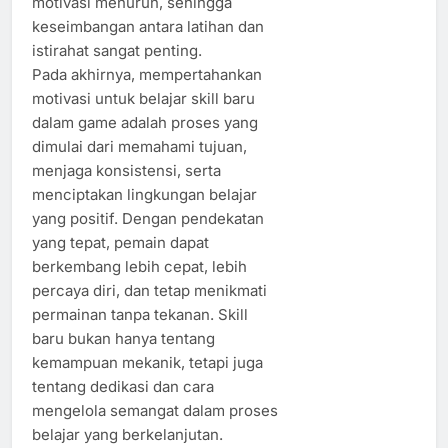
motivasi menurun, sehingga
keseimbangan antara latihan dan
istirahat sangat penting.
Pada akhirnya, mempertahankan
motivasi untuk belajar skill baru
dalam game adalah proses yang
dimulai dari memahami tujuan,
menjaga konsistensi, serta
menciptakan lingkungan belajar
yang positif. Dengan pendekatan
yang tepat, pemain dapat
berkembang lebih cepat, lebih
percaya diri, dan tetap menikmati
permainan tanpa tekanan. Skill
baru bukan hanya tentang
kemampuan mekanik, tetapi juga
tentang dedikasi dan cara
mengelola semangat dalam proses
belajar yang berkelanjutan.