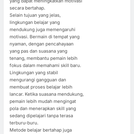
yang dapat meningkatkan motivasi
secara bertahap.
Selain tujuan yang jelas,
lingkungan belajar yang
mendukung juga memengaruhi
motivasi. Bermain di tempat yang
nyaman, dengan pencahayaan
yang pas dan suasana yang
tenang, membantu pemain lebih
fokus dalam memahami skill baru.
Lingkungan yang stabil
mengurangi gangguan dan
membuat proses belajar lebih
lancar. Ketika suasana mendukung,
pemain lebih mudah mengingat
pola dan menerapkan skill yang
sedang dipelajari tanpa terasa
terburu-buru.
Metode belajar bertahap juga