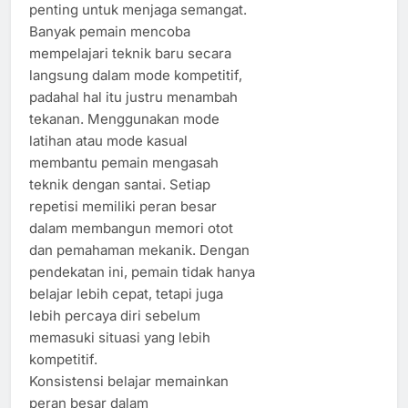
penting untuk menjaga semangat.
Banyak pemain mencoba
mempelajari teknik baru secara
langsung dalam mode kompetitif,
padahal hal itu justru menambah
tekanan. Menggunakan mode
latihan atau mode kasual
membantu pemain mengasah
teknik dengan santai. Setiap
repetisi memiliki peran besar
dalam membangun memori otot
dan pemahaman mekanik. Dengan
pendekatan ini, pemain tidak hanya
belajar lebih cepat, tetapi juga
lebih percaya diri sebelum
memasuki situasi yang lebih
kompetitif.
Konsistensi belajar memainkan
peran besar dalam