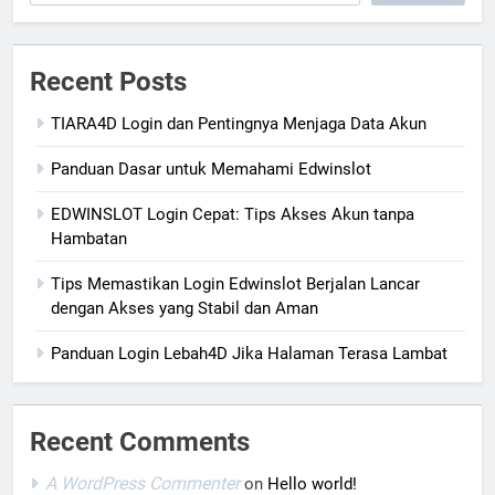
Recent Posts
TIARA4D Login dan Pentingnya Menjaga Data Akun
Panduan Dasar untuk Memahami Edwinslot
EDWINSLOT Login Cepat: Tips Akses Akun tanpa
Hambatan
Tips Memastikan Login Edwinslot Berjalan Lancar
dengan Akses yang Stabil dan Aman
Panduan Login Lebah4D Jika Halaman Terasa Lambat
Recent Comments
A WordPress Commenter
on
Hello world!