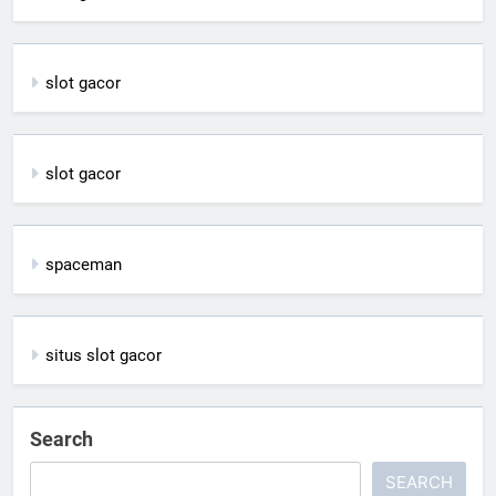
slot gacor
slot gacor
spaceman
situs slot gacor
Search
SEARCH