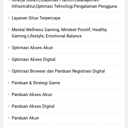
Kinerja Sistem,Stabilitas Platform,Manajemen
Infrastruktur,Optimasi Teknologi,Pengalaman Pengguna
Layanan Situs Terpercaya
Mental Wellness Gaming, Mindset Positif, Healthy
Gaming Lifestyle, Emotional Balance
Optimasi Akses Akun
Optimasi Akses Digital
Optimasi Browser dan Panduan Registrasi Digital
Panduan & Strategi Game
Panduan Akses Akun
Panduan Akses Digital
Panduan Akun