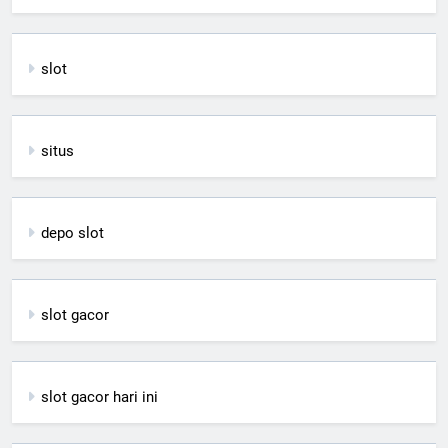
slot
situs
depo slot
slot gacor
slot gacor hari ini