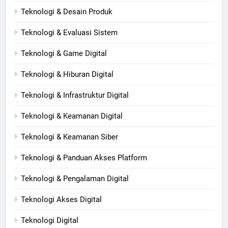
Teknologi & Desain Produk
Teknologi & Evaluasi Sistem
Teknologi & Game Digital
Teknologi & Hiburan Digital
Teknologi & Infrastruktur Digital
Teknologi & Keamanan Digital
Teknologi & Keamanan Siber
Teknologi & Panduan Akses Platform
Teknologi & Pengalaman Digital
Teknologi Akses Digital
Teknologi Digital