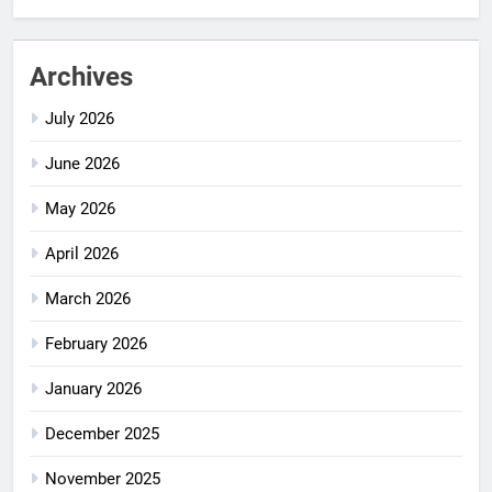
Archives
July 2026
June 2026
May 2026
April 2026
March 2026
February 2026
January 2026
December 2025
November 2025