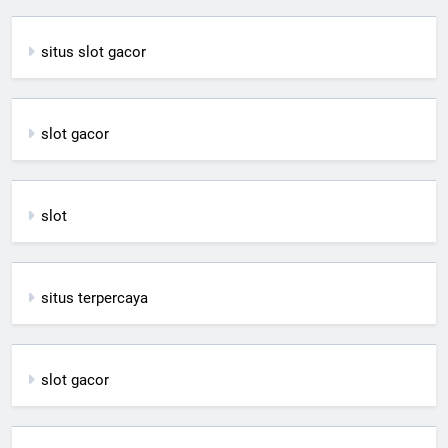
situs slot gacor
slot gacor
slot
situs terpercaya
slot gacor