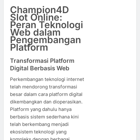
Champion4D
Slot Online:
Peran Teknologi
Web dalam
Pengembangan
Platform
Transformasi Platform
Digital Berbasis Web
Perkembangan teknologi internet
telah mendorong transformasi
besar dalam cara platform digital
dikembangkan dan dioperasikan.
Platform yang dahulu hanya
berbasis sistem sederhana kini
telah berkembang menjadi
ekosistem teknologi yang
kompleks dengan berbagai