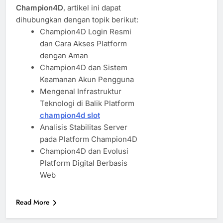
Champion4D
, artikel ini dapat
dihubungkan dengan topik berikut:
Champion4D Login Resmi
dan Cara Akses Platform
dengan Aman
Champion4D dan Sistem
Keamanan Akun Pengguna
Mengenal Infrastruktur
Teknologi di Balik Platform
champion4d slot
Analisis Stabilitas Server
pada Platform Champion4D
Champion4D dan Evolusi
Platform Digital Berbasis
Web
Read More