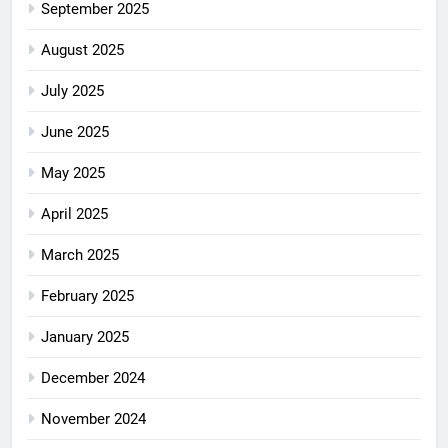
September 2025
August 2025
July 2025
June 2025
May 2025
April 2025
March 2025
February 2025
January 2025
December 2024
November 2024