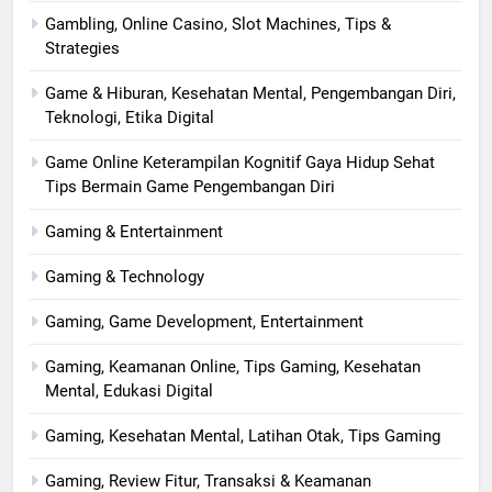
Gambling, Online Casino, Slot Machines, Tips &
Strategies
Game & Hiburan, Kesehatan Mental, Pengembangan Diri,
Teknologi, Etika Digital
Game Online Keterampilan Kognitif Gaya Hidup Sehat
Tips Bermain Game Pengembangan Diri
Gaming & Entertainment
Gaming & Technology
Gaming, Game Development, Entertainment
Gaming, Keamanan Online, Tips Gaming, Kesehatan
Mental, Edukasi Digital
Gaming, Kesehatan Mental, Latihan Otak, Tips Gaming
Gaming, Review Fitur, Transaksi & Keamanan