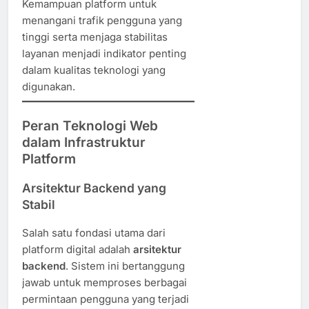
Kemampuan platform untuk
menangani trafik pengguna yang
tinggi serta menjaga stabilitas
layanan menjadi indikator penting
dalam kualitas teknologi yang
digunakan.
Peran Teknologi Web
dalam Infrastruktur
Platform
Arsitektur Backend yang
Stabil
Salah satu fondasi utama dari
platform digital adalah
arsitektur
backend
. Sistem ini bertanggung
jawab untuk memproses berbagai
permintaan pengguna yang terjadi