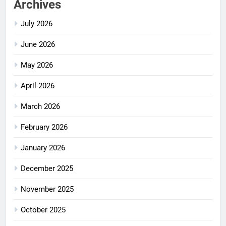
Archives
July 2026
June 2026
May 2026
April 2026
March 2026
February 2026
January 2026
December 2025
November 2025
October 2025