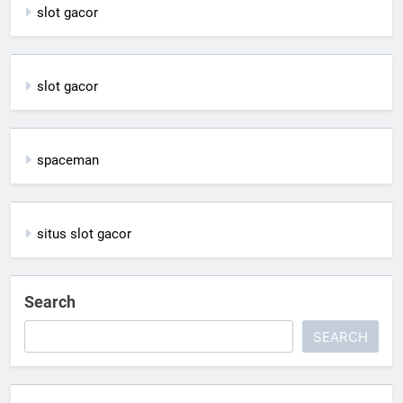
slot gacor
slot gacor
spaceman
situs slot gacor
Search
SEARCH