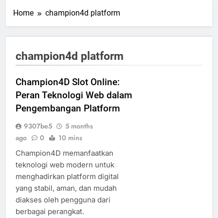
Home
champion4d platform
champion4d platform
Champion4D Slot Online:
Peran Teknologi Web dalam
Pengembangan Platform
9307be5
5 months
ago
0
10 mins
Champion4D memanfaatkan
teknologi web modern untuk
menghadirkan platform digital
yang stabil, aman, dan mudah
diakses oleh pengguna dari
berbagai perangkat.