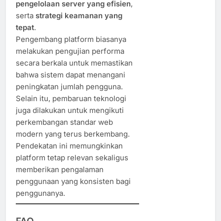
pengelolaan server yang efisien
,
serta
strategi keamanan yang
tepat
.
Pengembang platform biasanya
melakukan pengujian performa
secara berkala untuk memastikan
bahwa sistem dapat menangani
peningkatan jumlah pengguna.
Selain itu, pembaruan teknologi
juga dilakukan untuk mengikuti
perkembangan standar web
modern yang terus berkembang.
Pendekatan ini memungkinkan
platform tetap relevan sekaligus
memberikan pengalaman
penggunaan yang konsisten bagi
penggunanya.