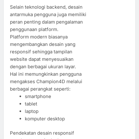
Selain teknologi backend, desain
antarmuka pengguna juga memiliki
peran penting dalam pengalaman
penggunaan platform.
Platform modern biasanya
mengembangkan desain yang
responsif sehingga tampilan
website dapat menyesuaikan
dengan berbagai ukuran layar.
Hal ini memungkinkan pengguna
mengakses Champion4D melalui
berbagai perangkat seperti:
smartphone
tablet
laptop
komputer desktop
Pendekatan desain responsif