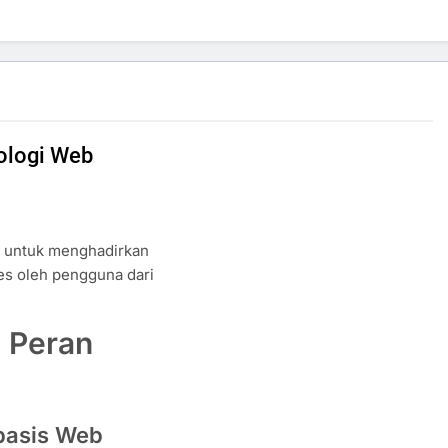
ologi Web
 untuk menghadirkan
ses oleh pengguna dari
 Peran
rbasis Web