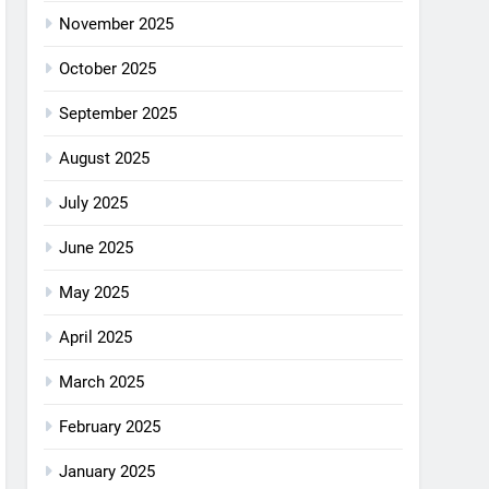
November 2025
October 2025
September 2025
August 2025
July 2025
June 2025
May 2025
April 2025
March 2025
February 2025
January 2025