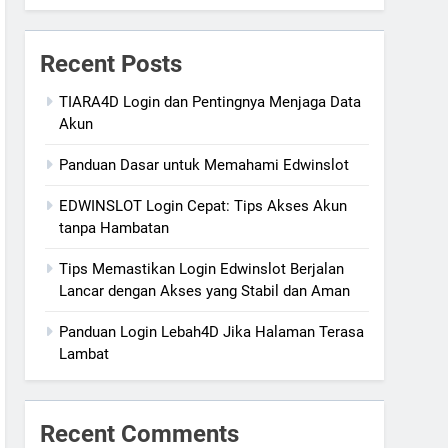
Recent Posts
TIARA4D Login dan Pentingnya Menjaga Data
Akun
Panduan Dasar untuk Memahami Edwinslot
EDWINSLOT Login Cepat: Tips Akses Akun
tanpa Hambatan
Tips Memastikan Login Edwinslot Berjalan
Lancar dengan Akses yang Stabil dan Aman
Panduan Login Lebah4D Jika Halaman Terasa
Lambat
Recent Comments