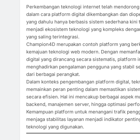
Perkembangan teknologi internet telah mendorong 
dalam cara platform digital dikembangkan dan diop
yang dahulu hanya berbasis sistem sederhana kini
menjadi ekosistem teknologi yang kompleks deng
yang saling terintegrasi.
Champion4D merupakan contoh platform yang ber
kemajuan teknologi web modern. Dengan memanfaa
digital yang dirancang secara sistematis, platform 
menghadirkan pengalaman pengguna yang stabil s
dari berbagai perangkat.
Dalam konteks pengembangan platform digital, tek
memainkan peran penting dalam memastikan sistem
secara efisien. Hal ini mencakup berbagai aspek mul
backend, manajemen server, hingga optimasi perfo
Kemampuan platform untuk menangani trafik penggu
menjaga stabilitas layanan menjadi indikator pentin
teknologi yang digunakan.