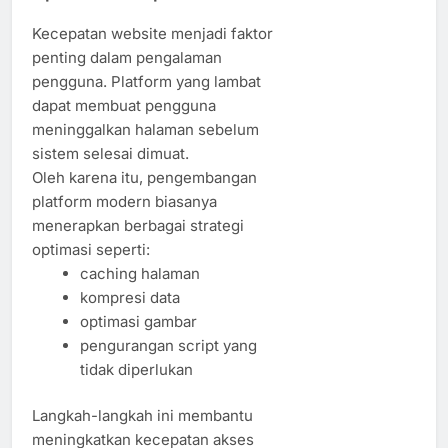
Kecepatan website menjadi faktor
penting dalam pengalaman
pengguna. Platform yang lambat
dapat membuat pengguna
meninggalkan halaman sebelum
sistem selesai dimuat.
Oleh karena itu, pengembangan
platform modern biasanya
menerapkan berbagai strategi
optimasi seperti:
caching halaman
kompresi data
optimasi gambar
pengurangan script yang
tidak diperlukan
Langkah-langkah ini membantu
meningkatkan kecepatan akses