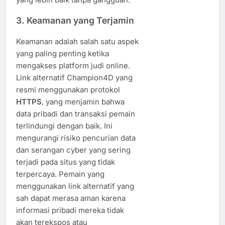
3.
Keamanan yang Terjamin
Keamanan adalah salah satu aspek
yang paling penting ketika
mengakses platform judi online.
Link alternatif Champion4D yang
resmi menggunakan protokol
HTTPS
, yang menjamin bahwa
data pribadi dan transaksi pemain
terlindungi dengan baik. Ini
mengurangi risiko pencurian data
dan serangan cyber yang sering
terjadi pada situs yang tidak
terpercaya. Pemain yang
menggunakan link alternatif yang
sah dapat merasa aman karena
informasi pribadi mereka tidak
akan terekspos atau