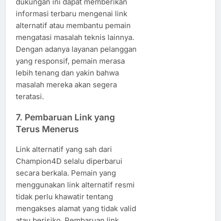
dukungan ini dapat memberikan
informasi terbaru mengenai link
alternatif atau membantu pemain
mengatasi masalah teknis lainnya.
Dengan adanya layanan pelanggan
yang responsif, pemain merasa
lebih tenang dan yakin bahwa
masalah mereka akan segera
teratasi.
7.
Pembaruan Link yang
Terus Menerus
Link alternatif yang sah dari
Champion4D selalu diperbarui
secara berkala. Pemain yang
menggunakan link alternatif resmi
tidak perlu khawatir tentang
mengakses alamat yang tidak valid
atau berisiko. Pembaruan link