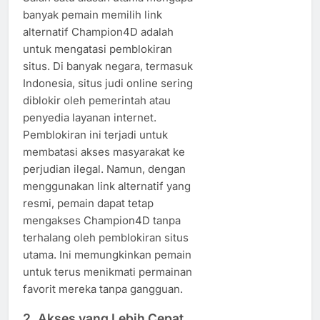
banyak pemain memilih link
alternatif Champion4D adalah
untuk mengatasi pemblokiran
situs. Di banyak negara, termasuk
Indonesia, situs judi online sering
diblokir oleh pemerintah atau
penyedia layanan internet.
Pemblokiran ini terjadi untuk
membatasi akses masyarakat ke
perjudian ilegal. Namun, dengan
menggunakan link alternatif yang
resmi, pemain dapat tetap
mengakses Champion4D tanpa
terhalang oleh pemblokiran situs
utama. Ini memungkinkan pemain
untuk terus menikmati permainan
favorit mereka tanpa gangguan.
2.
Akses yang Lebih Cepat