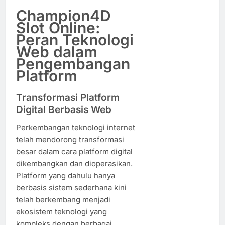
Champion4D
Slot Online:
Peran Teknologi
Web dalam
Pengembangan
Platform
Transformasi Platform
Digital Berbasis Web
Perkembangan teknologi internet
telah mendorong transformasi
besar dalam cara platform digital
dikembangkan dan dioperasikan.
Platform yang dahulu hanya
berbasis sistem sederhana kini
telah berkembang menjadi
ekosistem teknologi yang
kompleks dengan berbagai