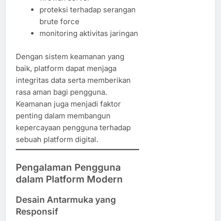
proteksi terhadap serangan
brute force
monitoring aktivitas jaringan
Dengan sistem keamanan yang
baik, platform dapat menjaga
integritas data serta memberikan
rasa aman bagi pengguna.
Keamanan juga menjadi faktor
penting dalam membangun
kepercayaan pengguna terhadap
sebuah platform digital.
Pengalaman Pengguna
dalam Platform Modern
Desain Antarmuka yang
Responsif