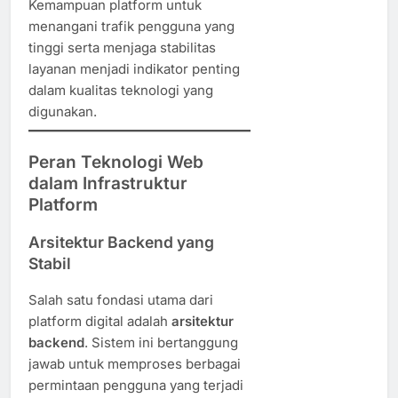
Kemampuan platform untuk
menangani trafik pengguna yang
tinggi serta menjaga stabilitas
layanan menjadi indikator penting
dalam kualitas teknologi yang
digunakan.
Peran Teknologi Web
dalam Infrastruktur
Platform
Arsitektur Backend yang
Stabil
Salah satu fondasi utama dari
platform digital adalah
arsitektur
backend
. Sistem ini bertanggung
jawab untuk memproses berbagai
permintaan pengguna yang terjadi