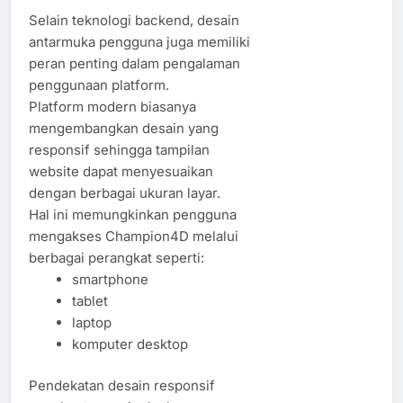
Selain teknologi backend, desain
antarmuka pengguna juga memiliki
peran penting dalam pengalaman
penggunaan platform.
Platform modern biasanya
mengembangkan desain yang
responsif sehingga tampilan
website dapat menyesuaikan
dengan berbagai ukuran layar.
Hal ini memungkinkan pengguna
mengakses Champion4D melalui
berbagai perangkat seperti:
smartphone
tablet
laptop
komputer desktop
Pendekatan desain responsif