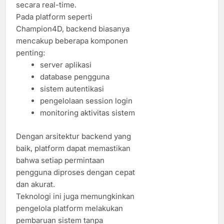
secara real-time.
Pada platform seperti
Champion4D, backend biasanya
mencakup beberapa komponen
penting:
server aplikasi
database pengguna
sistem autentikasi
pengelolaan session login
monitoring aktivitas sistem
Dengan arsitektur backend yang
baik, platform dapat memastikan
bahwa setiap permintaan
pengguna diproses dengan cepat
dan akurat.
Teknologi ini juga memungkinkan
pengelola platform melakukan
pembaruan sistem tanpa