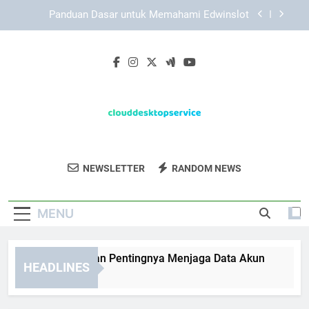
Skip
EDWINSLOT Login Cepat: Tips Akses Akun tanpa
to
Hambatan
content
Tips Memastikan Login Edwinslot Berjalan
Lancar dengan Akses yang Stabil dan Aman
TIARA4D Login dan Pentingnya Menjaga Data
Akun
Panduan Dasar untuk Memahami Edwinslot
EDWINSLOT Login Cepat: Tips Akses Akun tanpa
Hambatan
Cloud Desktop
Nikmati Akses Desktop Berbasis Awan Yang
Tips Memastikan Login Edwinslot Berjalan
NEWSLETTER
RANDOM NEWS
Service
Lancar dengan Akses yang Stabil dan Aman
Cepat Dan Aman Dari Cloud Desktop
Service.
MENU
ARA4D Login dan Pentingnya Menjaga Data Akun
Pandu
HEADLINES
Weeks Ago
1 Mont