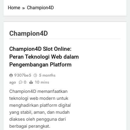
Home
Champion4D
Champion4D
Champion4D Slot Online:
Peran Teknologi Web dalam
Pengembangan Platform
9307be5
5 months
ago
0
10 mins
Champion4D memanfaatkan
teknologi web modern untuk
menghadirkan platform digital
yang stabil, aman, dan mudah
diakses oleh pengguna dari
berbagai perangkat.