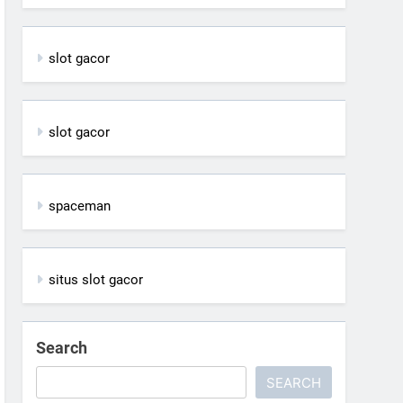
slot gacor
slot gacor
spaceman
situs slot gacor
Search
SEARCH