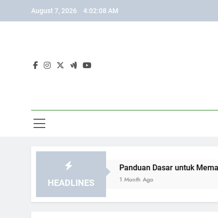
Skip
August 7, 2026
4:02:09 AM
to
content
Clo
Nikmati A
jaga Data Akun
Panduan Dasar untuk Memahami Edwins
1 Month Ago
HEADLINES