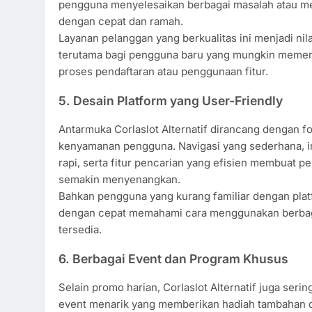
pengguna menyelesaikan berbagai masalah atau m
dengan cepat dan ramah.
Layanan pelanggan yang berkualitas ini menjadi nil
terutama bagi pengguna baru yang mungkin memer
proses pendaftaran atau penggunaan fitur.
5. Desain Platform yang User-Friendly
Antarmuka Corlaslot Alternatif dirancang dengan f
kenyamanan pengguna. Navigasi yang sederhana, in
rapi, serta fitur pencarian yang efisien membuat
semakin menyenangkan.
Bahkan pengguna yang kurang familiar dengan platf
dengan cepat memahami cara menggunakan berbag
tersedia.
6. Berbagai Event dan Program Khusus
Selain promo harian, Corlaslot Alternatif juga ser
event menarik yang memberikan hadiah tambahan d