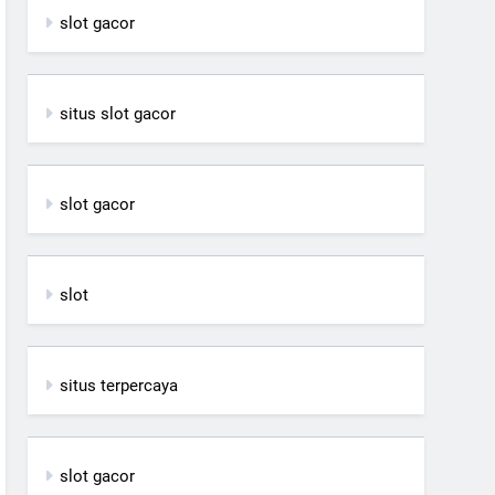
slot gacor
situs slot gacor
slot gacor
slot
situs terpercaya
slot gacor