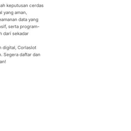
alah keputusan cerdas
al yang aman,
keamanan data yang
sif, serta program-
h dari sekadar
igital, Corlaslot
n. Segera daftar dan
an!