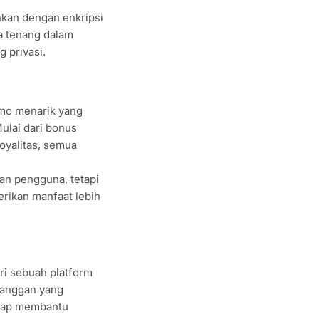
ankan dengan enkripsi
a tenang dalam
 privasi.
omo menarik yang
ulai dari bonus
oyalitas, semua
an pengguna, tetapi
rikan manfaat lebih
ri sebuah platform
elanggan yang
siap membantu