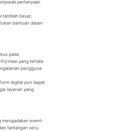
enjawab pertanyaan
ai tambah besar,
lukan bantuan dalam
okus pada
formasi yang tertata
 pengalaman pengguna
orm digital pun dapat
ai layanan yang
ing mengadakan event-
an tantangan seru.