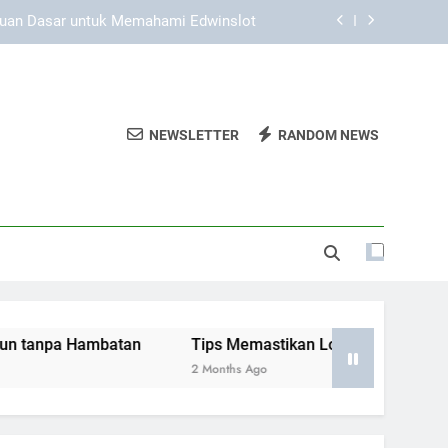
uan Dasar untuk Memahami Edwinslot
at: Tips Akses Akun tanpa Hambatan
ar dengan Akses yang Stabil dan Aman
NEWSLETTER
RANDOM NEWS
in dan Pentingnya Menjaga Data Akun
uan Dasar untuk Memahami Edwinslot
esktop Service.
at: Tips Akses Akun tanpa Hambatan
ar dengan Akses yang Stabil dan Aman
ambatan
Tips Memastikan Login Edwinslot Berjalan Lan
2 Months Ago