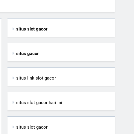
situs slot gacor
situs gacor
situs link slot gacor
situs slot gacor hari ini
situs slot gacor