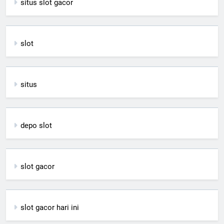
situs slot gacor
slot
situs
depo slot
slot gacor
slot gacor hari ini