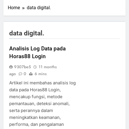
Home
data digital.
data digital.
Analisis Log Data pada
Horas88 Login
9307be5
11 months
ago
0
6 mins
Artikel ini membahas analisis log
data pada Horas88 Login,
mencakup fungsi, metode
pemantauan, deteksi anomali,
serta perannya dalam
meningkatkan keamanan,
performa, dan pengalaman