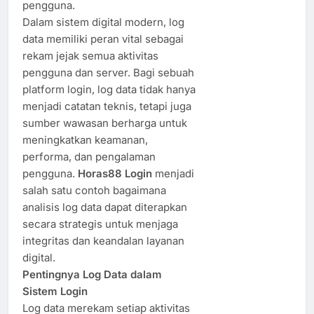
pengguna.
Dalam sistem digital modern, log
data memiliki peran vital sebagai
rekam jejak semua aktivitas
pengguna dan server. Bagi sebuah
platform login, log data tidak hanya
menjadi catatan teknis, tetapi juga
sumber wawasan berharga untuk
meningkatkan keamanan,
performa, dan pengalaman
pengguna.
Horas88 Login
menjadi
salah satu contoh bagaimana
analisis log data dapat diterapkan
secara strategis untuk menjaga
integritas dan keandalan layanan
digital.
Pentingnya Log Data dalam
Sistem Login
Log data merekam setiap aktivitas