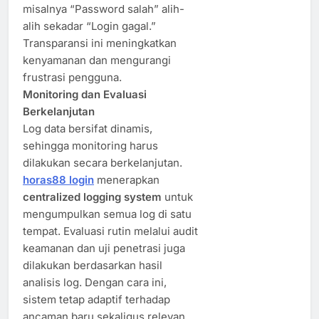
misalnya “Password salah” alih-
alih sekadar “Login gagal.”
Transparansi ini meningkatkan
kenyamanan dan mengurangi
frustrasi pengguna.
Monitoring dan Evaluasi
Berkelanjutan
Log data bersifat dinamis,
sehingga monitoring harus
dilakukan secara berkelanjutan.
horas88 login
menerapkan
centralized logging system
untuk
mengumpulkan semua log di satu
tempat. Evaluasi rutin melalui audit
keamanan dan uji penetrasi juga
dilakukan berdasarkan hasil
analisis log. Dengan cara ini,
sistem tetap adaptif terhadap
ancaman baru sekaligus relevan