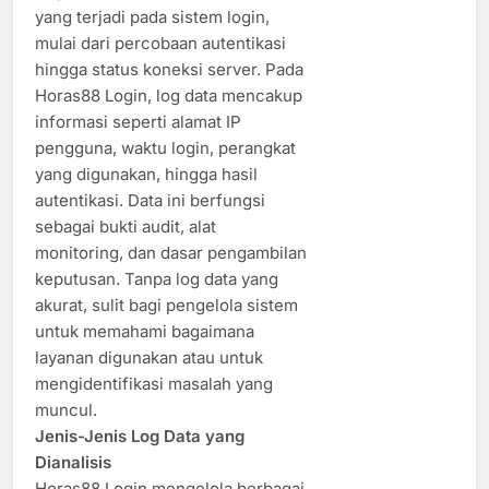
yang terjadi pada sistem login,
mulai dari percobaan autentikasi
hingga status koneksi server. Pada
Horas88 Login, log data mencakup
informasi seperti alamat IP
pengguna, waktu login, perangkat
yang digunakan, hingga hasil
autentikasi. Data ini berfungsi
sebagai bukti audit, alat
monitoring, dan dasar pengambilan
keputusan. Tanpa log data yang
akurat, sulit bagi pengelola sistem
untuk memahami bagaimana
layanan digunakan atau untuk
mengidentifikasi masalah yang
muncul.
Jenis-Jenis Log Data yang
Dianalisis
Horas88 Login mengelola berbagai