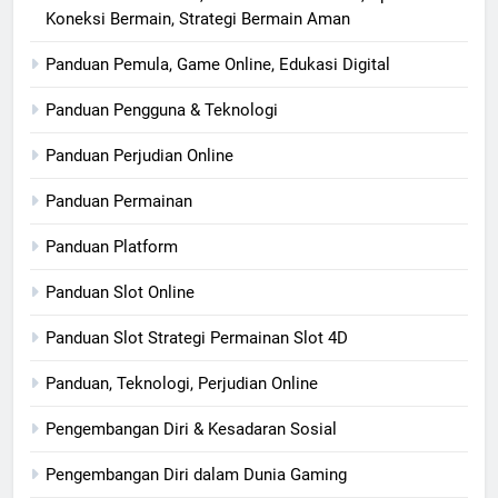
Koneksi Bermain, Strategi Bermain Aman
Panduan Pemula, Game Online, Edukasi Digital
Panduan Pengguna & Teknologi
Panduan Perjudian Online
Panduan Permainan
Panduan Platform
Panduan Slot Online
Panduan Slot Strategi Permainan Slot 4D
Panduan, Teknologi, Perjudian Online
Pengembangan Diri & Kesadaran Sosial
Pengembangan Diri dalam Dunia Gaming