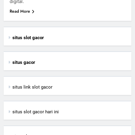
digital.
Read More
situs slot gacor
situs gacor
situs link slot gacor
situs slot gacor hari ini