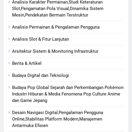
Analisis Karakter Permainan,Studi Keteraturan
Slot,Pengamatan Pola Visual,Dinamika Sistem
Mesin,Pendekatan Bermain Terstruktur
Analisis Permainan & Pengalaman Pengguna
Analisis Slot & Fitur Lanjutan
Arsitektur Sistem & Monitoring Infrastruktur
Berita & Artikel
Budaya Digital dan Teknologi
Budaya Pop Global Sejarah dan Perkembangan Pokémon
Industri Hiburan & Media Fenomena Pop Culture Anime
dan Game Jepang
Desain Navigasi Digital,Pengalaman Pengguna
Online,Stabilitas Platform Modern,Manajemen
Antarmuka Efisien