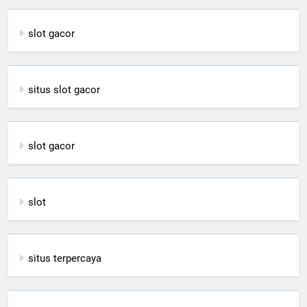
slot gacor
situs slot gacor
slot gacor
slot
situs terpercaya