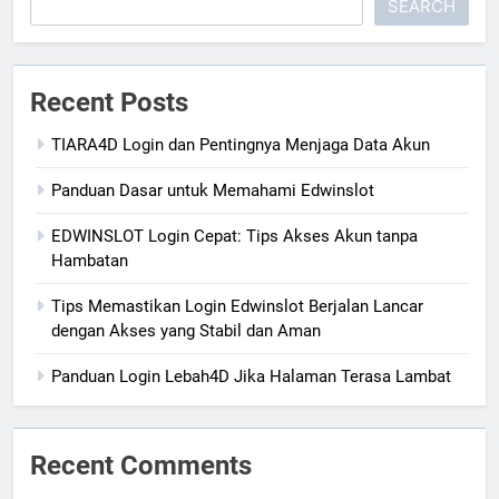
SEARCH
Recent Posts
TIARA4D Login dan Pentingnya Menjaga Data Akun
Panduan Dasar untuk Memahami Edwinslot
EDWINSLOT Login Cepat: Tips Akses Akun tanpa
Hambatan
Tips Memastikan Login Edwinslot Berjalan Lancar
dengan Akses yang Stabil dan Aman
Panduan Login Lebah4D Jika Halaman Terasa Lambat
Recent Comments