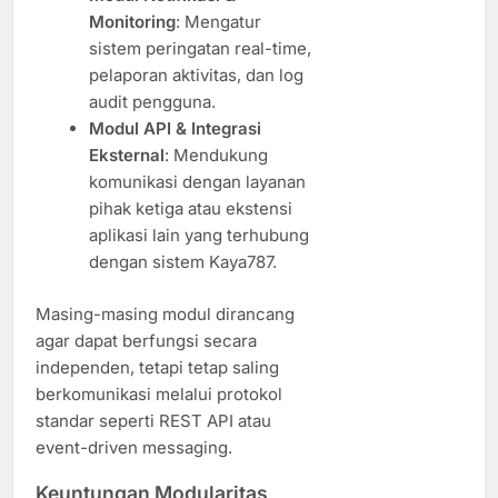
Monitoring
: Mengatur
sistem peringatan real-time,
pelaporan aktivitas, dan log
audit pengguna.
Modul API & Integrasi
Eksternal
: Mendukung
komunikasi dengan layanan
pihak ketiga atau ekstensi
aplikasi lain yang terhubung
dengan sistem Kaya787.
Masing-masing modul dirancang
agar dapat berfungsi secara
independen, tetapi tetap saling
berkomunikasi melalui protokol
standar seperti REST API atau
event-driven messaging.
Keuntungan Modularitas