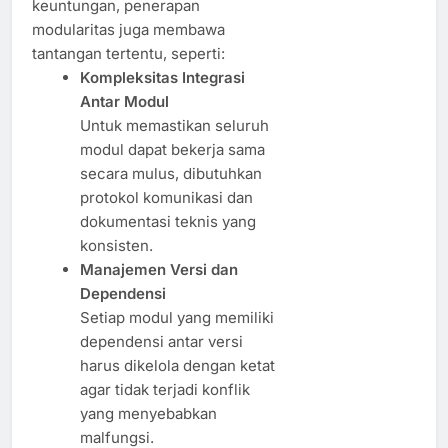
keuntungan, penerapan
modularitas juga membawa
tantangan tertentu, seperti:
Kompleksitas Integrasi
Antar Modul
Untuk memastikan seluruh
modul dapat bekerja sama
secara mulus, dibutuhkan
protokol komunikasi dan
dokumentasi teknis yang
konsisten.
Manajemen Versi dan
Dependensi
Setiap modul yang memiliki
dependensi antar versi
harus dikelola dengan ketat
agar tidak terjadi konflik
yang menyebabkan
malfungsi.