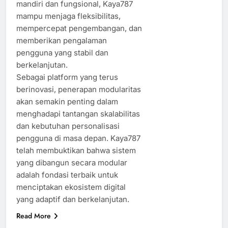
mandiri dan fungsional, Kaya787
mampu menjaga fleksibilitas,
mempercepat pengembangan, dan
memberikan pengalaman
pengguna yang stabil dan
berkelanjutan.
Sebagai platform yang terus
berinovasi, penerapan modularitas
akan semakin penting dalam
menghadapi tantangan skalabilitas
dan kebutuhan personalisasi
pengguna di masa depan. Kaya787
telah membuktikan bahwa sistem
yang dibangun secara modular
adalah fondasi terbaik untuk
menciptakan ekosistem digital
yang adaptif dan berkelanjutan.
Read More