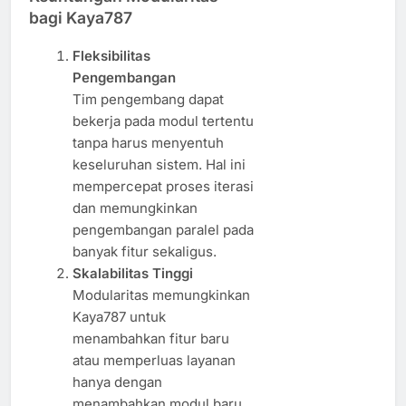
bagi Kaya787
Fleksibilitas
Pengembangan
Tim pengembang dapat
bekerja pada modul tertentu
tanpa harus menyentuh
keseluruhan sistem. Hal ini
mempercepat proses iterasi
dan memungkinkan
pengembangan paralel pada
banyak fitur sekaligus.
Skalabilitas Tinggi
Modularitas memungkinkan
Kaya787 untuk
menambahkan fitur baru
atau memperluas layanan
hanya dengan
menambahkan modul baru