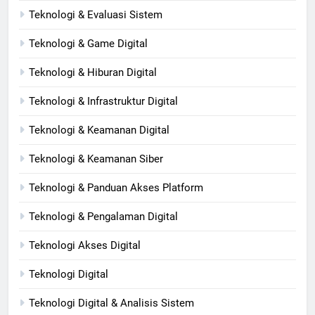
Teknologi & Evaluasi Sistem
Teknologi & Game Digital
Teknologi & Hiburan Digital
Teknologi & Infrastruktur Digital
Teknologi & Keamanan Digital
Teknologi & Keamanan Siber
Teknologi & Panduan Akses Platform
Teknologi & Pengalaman Digital
Teknologi Akses Digital
Teknologi Digital
Teknologi Digital & Analisis Sistem