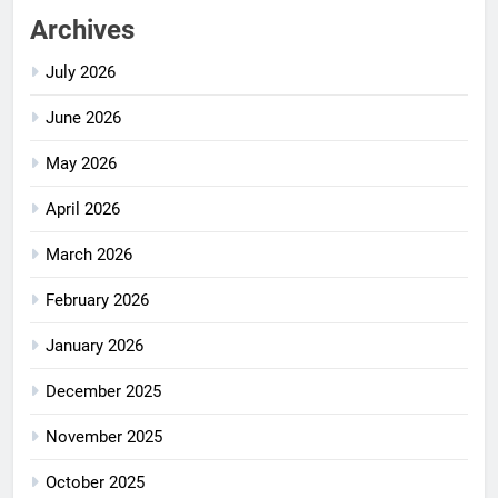
Archives
July 2026
June 2026
May 2026
April 2026
March 2026
February 2026
January 2026
December 2025
November 2025
October 2025