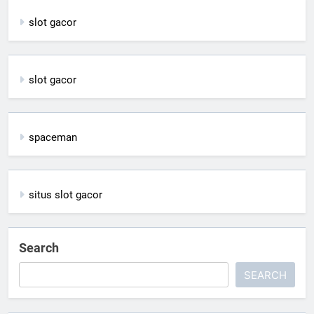
slot gacor
slot gacor
spaceman
situs slot gacor
Search
SEARCH