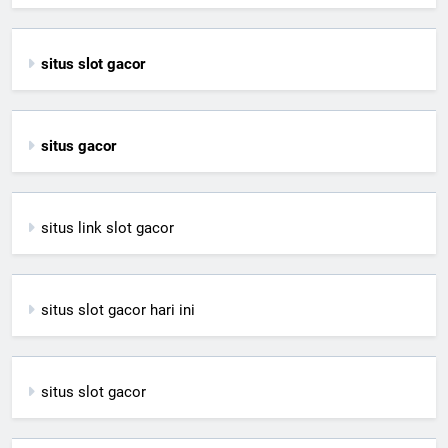
situs slot gacor
situs gacor
situs link slot gacor
situs slot gacor hari ini
situs slot gacor