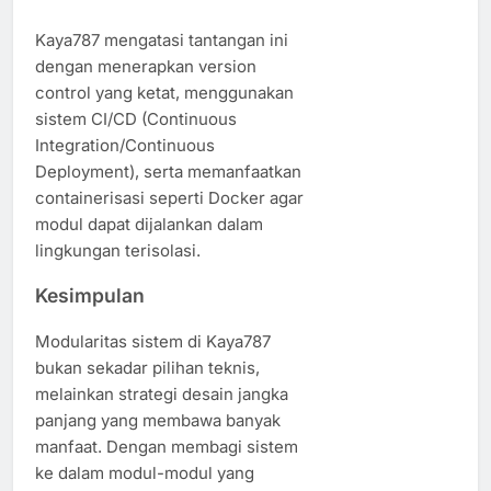
Kaya787 mengatasi tantangan ini
dengan menerapkan version
control yang ketat, menggunakan
sistem CI/CD (Continuous
Integration/Continuous
Deployment), serta memanfaatkan
containerisasi seperti Docker agar
modul dapat dijalankan dalam
lingkungan terisolasi.
Kesimpulan
Modularitas sistem di Kaya787
bukan sekadar pilihan teknis,
melainkan strategi desain jangka
panjang yang membawa banyak
manfaat. Dengan membagi sistem
ke dalam modul-modul yang