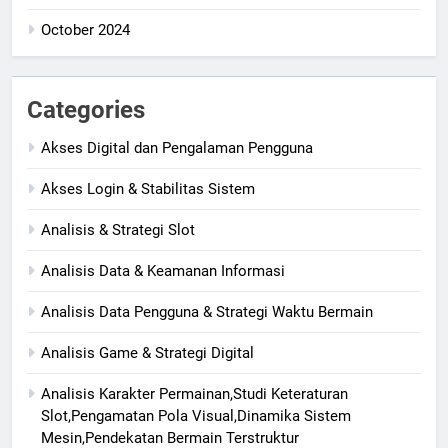
October 2024
Categories
Akses Digital dan Pengalaman Pengguna
Akses Login & Stabilitas Sistem
Analisis & Strategi Slot
Analisis Data & Keamanan Informasi
Analisis Data Pengguna & Strategi Waktu Bermain
Analisis Game & Strategi Digital
Analisis Karakter Permainan,Studi Keteraturan
Slot,Pengamatan Pola Visual,Dinamika Sistem
Mesin,Pendekatan Bermain Terstruktur