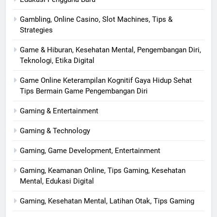
Gambling, Online Casino, Slot Machines, Tips &
Strategies
Game & Hiburan, Kesehatan Mental, Pengembangan Diri,
Teknologi, Etika Digital
Game Online Keterampilan Kognitif Gaya Hidup Sehat
Tips Bermain Game Pengembangan Diri
Gaming & Entertainment
Gaming & Technology
Gaming, Game Development, Entertainment
Gaming, Keamanan Online, Tips Gaming, Kesehatan
Mental, Edukasi Digital
Gaming, Kesehatan Mental, Latihan Otak, Tips Gaming