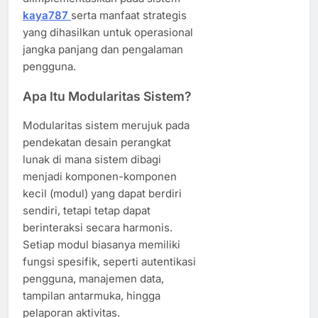
kaya787
serta manfaat strategis
yang dihasilkan untuk operasional
jangka panjang dan pengalaman
pengguna.
Apa Itu Modularitas Sistem?
Modularitas sistem merujuk pada
pendekatan desain perangkat
lunak di mana sistem dibagi
menjadi komponen-komponen
kecil (modul) yang dapat berdiri
sendiri, tetapi tetap dapat
berinteraksi secara harmonis.
Setiap modul biasanya memiliki
fungsi spesifik, seperti autentikasi
pengguna, manajemen data,
tampilan antarmuka, hingga
pelaporan aktivitas.