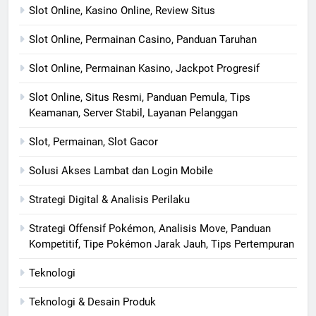
Slot Online, Kasino Online, Review Situs
Slot Online, Permainan Casino, Panduan Taruhan
Slot Online, Permainan Kasino, Jackpot Progresif
Slot Online, Situs Resmi, Panduan Pemula, Tips
Keamanan, Server Stabil, Layanan Pelanggan
Slot, Permainan, Slot Gacor
Solusi Akses Lambat dan Login Mobile
Strategi Digital & Analisis Perilaku
Strategi Offensif Pokémon, Analisis Move, Panduan
Kompetitif, Tipe Pokémon Jarak Jauh, Tips Pertempuran
Teknologi
Teknologi & Desain Produk