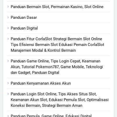
Panduan Bermain Slot, Permainan Kasino, Slot Online
Panduan Dasar
Panduan Digital
Panduan Fitur CorlaSlot Strategi Bermain Slot Online
Tips Efisiensi Bermain Slot Edukasi Pemain CorlaSlot
Manajemen Modal & Kontrol Bermain
Panduan Game Online, Tips Login Cepat, Keamanan
Akun, Tutorial Pokemon787, Game Mobile, Teknologi
dan Gadget, Panduan Digital
Panduan Kenyamanan Akses Akun
Panduan Login Slot Online, Tips Akses Situs Slot,
Keamanan Akun Slot, Edukasi Pemula Slot, Optimalisasi
Koneksi Bermain, Strategi Bermain Aman
Panduan Pemula, Game Online, Edukasi Digital