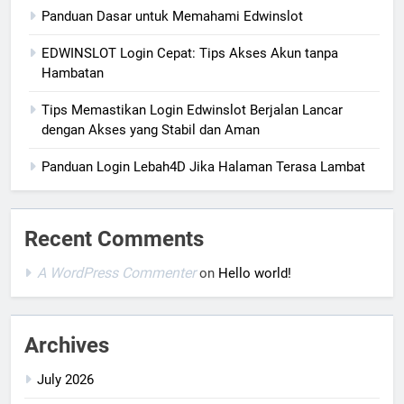
Panduan Dasar untuk Memahami Edwinslot
EDWINSLOT Login Cepat: Tips Akses Akun tanpa
Hambatan
Tips Memastikan Login Edwinslot Berjalan Lancar
dengan Akses yang Stabil dan Aman
Panduan Login Lebah4D Jika Halaman Terasa Lambat
Recent Comments
A WordPress Commenter
on
Hello world!
Archives
July 2026