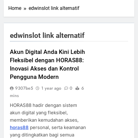
Home
edwinslot link alternatif
edwinslot link alternatif
Akun Digital Anda Kini Lebih
Fleksibel dengan HORAS88:
Inovasi Akses dan Kontrol
Pengguna Modern
9307be5
1 year ago
0
6
mins
HORAS88 hadir dengan sistem
akun digital yang fleksibel,
memberikan kemudahan akses,
horas88
personal, serta keamanan
yang ditingkatkan bagi semua