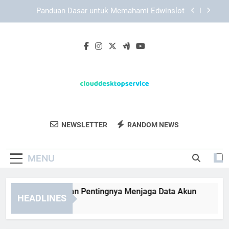
Skip
EDWINSLOT Login Cepat: Tips Akses Akun tanpa
to
Hambatan
content
Tips Memastikan Login Edwinslot Berjalan
Lancar dengan Akses yang Stabil dan Aman
TIARA4D Login dan Pentingnya Menjaga Data
Akun
Panduan Dasar untuk Memahami Edwinslot
EDWINSLOT Login Cepat: Tips Akses Akun tanpa
Hambatan
Cloud Desktop
Nikmati Akses Desktop Berbasis Awan Yang
Tips Memastikan Login Edwinslot Berjalan
NEWSLETTER
RANDOM NEWS
Service
Lancar dengan Akses yang Stabil dan Aman
Cepat Dan Aman Dari Cloud Desktop
Service.
MENU
ARA4D Login dan Pentingnya Menjaga Data Akun
Pandu
HEADLINES
Weeks Ago
1 Mont