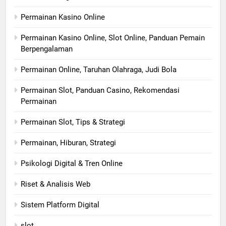
Permainan Kasino Online
Permainan Kasino Online, Slot Online, Panduan Pemain
Berpengalaman
Permainan Online, Taruhan Olahraga, Judi Bola
Permainan Slot, Panduan Casino, Rekomendasi
Permainan
Permainan Slot, Tips & Strategi
Permainan, Hiburan, Strategi
Psikologi Digital & Tren Online
Riset & Analisis Web
Sistem Platform Digital
slot