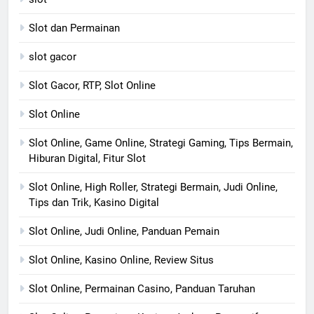
Slot dan Permainan
slot gacor
Slot Gacor, RTP, Slot Online
Slot Online
Slot Online, Game Online, Strategi Gaming, Tips Bermain,
Hiburan Digital, Fitur Slot
Slot Online, High Roller, Strategi Bermain, Judi Online,
Tips dan Trik, Kasino Digital
Slot Online, Judi Online, Panduan Pemain
Slot Online, Kasino Online, Review Situs
Slot Online, Permainan Casino, Panduan Taruhan