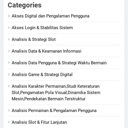
Categories
Akses Digital dan Pengalaman Pengguna
Akses Login & Stabilitas Sistem
Analisis & Strategi Slot
Analisis Data & Keamanan Informasi
Analisis Data Pengguna & Strategi Waktu Bermain
Analisis Game & Strategi Digital
Analisis Karakter Permainan,Studi Keteraturan
Slot,Pengamatan Pola Visual,Dinamika Sistem
Mesin,Pendekatan Bermain Terstruktur
Analisis Permainan & Pengalaman Pengguna
Analisis Slot & Fitur Lanjutan