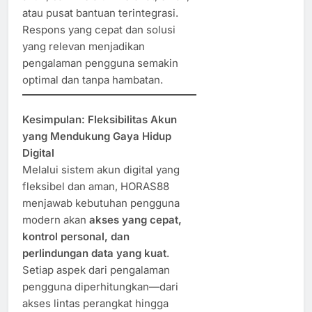
atau pusat bantuan terintegrasi.
Respons yang cepat dan solusi
yang relevan menjadikan
pengalaman pengguna semakin
optimal dan tanpa hambatan.
Kesimpulan: Fleksibilitas Akun
yang Mendukung Gaya Hidup
Digital
Melalui sistem akun digital yang
fleksibel dan aman, HORAS88
menjawab kebutuhan pengguna
modern akan
akses yang cepat,
kontrol personal, dan
perlindungan data yang kuat
.
Setiap aspek dari pengalaman
pengguna diperhitungkan—dari
akses lintas perangkat hingga