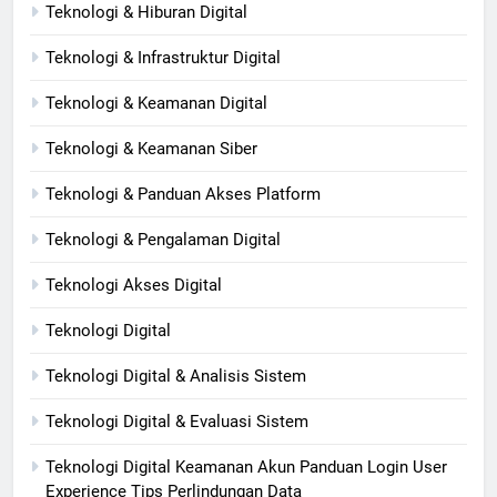
Teknologi & Hiburan Digital
Teknologi & Infrastruktur Digital
Teknologi & Keamanan Digital
Teknologi & Keamanan Siber
Teknologi & Panduan Akses Platform
Teknologi & Pengalaman Digital
Teknologi Akses Digital
Teknologi Digital
Teknologi Digital & Analisis Sistem
Teknologi Digital & Evaluasi Sistem
Teknologi Digital Keamanan Akun Panduan Login User
Experience Tips Perlindungan Data