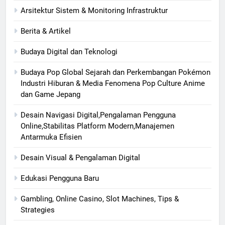
Arsitektur Sistem & Monitoring Infrastruktur
Berita & Artikel
Budaya Digital dan Teknologi
Budaya Pop Global Sejarah dan Perkembangan Pokémon
Industri Hiburan & Media Fenomena Pop Culture Anime
dan Game Jepang
Desain Navigasi Digital,Pengalaman Pengguna
Online,Stabilitas Platform Modern,Manajemen
Antarmuka Efisien
Desain Visual & Pengalaman Digital
Edukasi Pengguna Baru
Gambling, Online Casino, Slot Machines, Tips &
Strategies