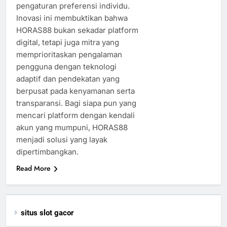
pengaturan preferensi individu.
Inovasi ini membuktikan bahwa
HORAS88 bukan sekadar platform
digital, tetapi juga mitra yang
memprioritaskan pengalaman
pengguna dengan teknologi
adaptif dan pendekatan yang
berpusat pada kenyamanan serta
transparansi. Bagi siapa pun yang
mencari platform dengan kendali
akun yang mumpuni, HORAS88
menjadi solusi yang layak
dipertimbangkan.
Read More
situs slot gacor