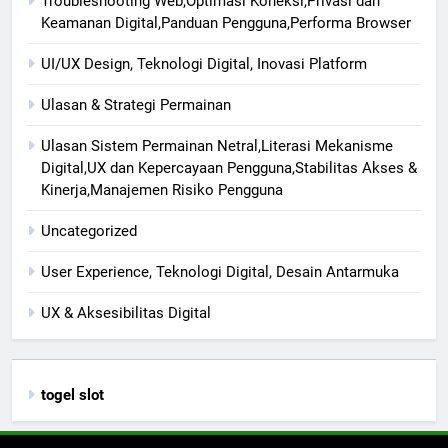
Troubleshooting Web,Optimasi Koneksi,Privasi dan
Keamanan Digital,Panduan Pengguna,Performa Browser
UI/UX Design, Teknologi Digital, Inovasi Platform
Ulasan & Strategi Permainan
Ulasan Sistem Permainan Netral,Literasi Mekanisme
Digital,UX dan Kepercayaan Pengguna,Stabilitas Akses &
Kinerja,Manajemen Risiko Pengguna
Uncategorized
User Experience, Teknologi Digital, Desain Antarmuka
UX & Aksesibilitas Digital
togel slot