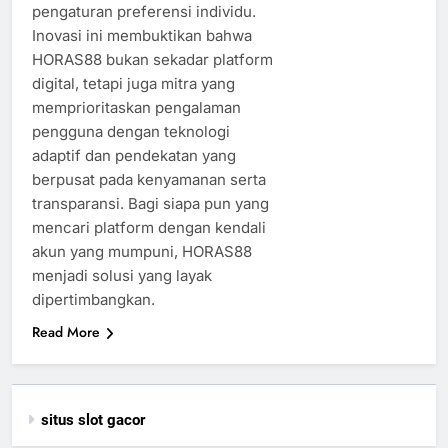
pengaturan preferensi individu.
Inovasi ini membuktikan bahwa
HORAS88 bukan sekadar platform
digital, tetapi juga mitra yang
memprioritaskan pengalaman
pengguna dengan teknologi
adaptif dan pendekatan yang
berpusat pada kenyamanan serta
transparansi. Bagi siapa pun yang
mencari platform dengan kendali
akun yang mumpuni, HORAS88
menjadi solusi yang layak
dipertimbangkan.
Read More
situs slot gacor