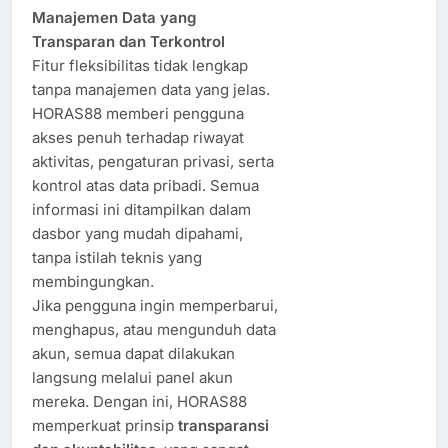
Manajemen Data yang
Transparan dan Terkontrol
Fitur fleksibilitas tidak lengkap
tanpa manajemen data yang jelas.
HORAS88 memberi pengguna
akses penuh terhadap riwayat
aktivitas, pengaturan privasi, serta
kontrol atas data pribadi. Semua
informasi ini ditampilkan dalam
dasbor yang mudah dipahami,
tanpa istilah teknis yang
membingungkan.
Jika pengguna ingin memperbarui,
menghapus, atau mengunduh data
akun, semua dapat dilakukan
langsung melalui panel akun
mereka. Dengan ini, HORAS88
memperkuat prinsip
transparansi