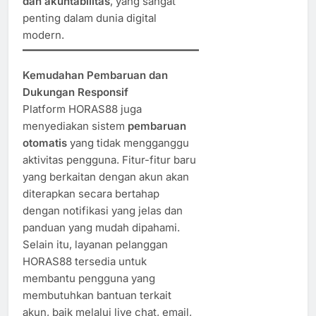
dan akuntabilitas
, yang sangat
penting dalam dunia digital
modern.
Kemudahan Pembaruan dan
Dukungan Responsif
Platform HORAS88 juga
menyediakan sistem
pembaruan
otomatis
yang tidak mengganggu
aktivitas pengguna. Fitur-fitur baru
yang berkaitan dengan akun akan
diterapkan secara bertahap
dengan notifikasi yang jelas dan
panduan yang mudah dipahami.
Selain itu, layanan pelanggan
HORAS88 tersedia untuk
membantu pengguna yang
membutuhkan bantuan terkait
akun, baik melalui live chat, email,