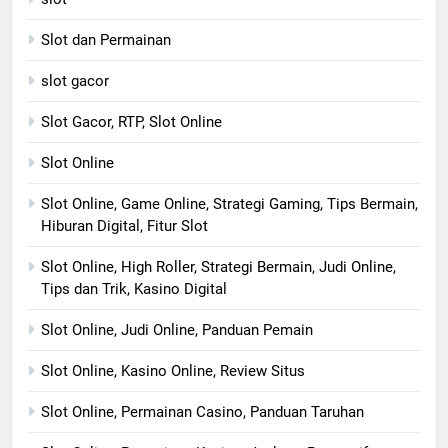
Slot dan Permainan
slot gacor
Slot Gacor, RTP, Slot Online
Slot Online
Slot Online, Game Online, Strategi Gaming, Tips Bermain,
Hiburan Digital, Fitur Slot
Slot Online, High Roller, Strategi Bermain, Judi Online,
Tips dan Trik, Kasino Digital
Slot Online, Judi Online, Panduan Pemain
Slot Online, Kasino Online, Review Situs
Slot Online, Permainan Casino, Panduan Taruhan