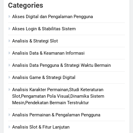
Categories
Akses Digital dan Pengalaman Pengguna
Akses Login & Stabilitas Sistem
Analisis & Strategi Slot
Analisis Data & Keamanan Informasi
Analisis Data Pengguna & Strategi Waktu Bermain
Analisis Game & Strategi Digital
Analisis Karakter Permainan,Studi Keteraturan
Slot,Pengamatan Pola Visual,Dinamika Sistem
Mesin,Pendekatan Bermain Terstruktur
Analisis Permainan & Pengalaman Pengguna
Analisis Slot & Fitur Lanjutan