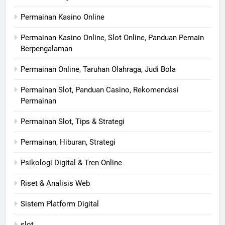
Permainan Kasino Online
Permainan Kasino Online, Slot Online, Panduan Pemain
Berpengalaman
Permainan Online, Taruhan Olahraga, Judi Bola
Permainan Slot, Panduan Casino, Rekomendasi
Permainan
Permainan Slot, Tips & Strategi
Permainan, Hiburan, Strategi
Psikologi Digital & Tren Online
Riset & Analisis Web
Sistem Platform Digital
slot