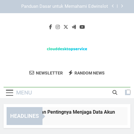
Skip
EDWINSLOT Login Cepat: Tips Akses Akun tanpa
to
Hambatan
content
Tips Memastikan Login Edwinslot Berjalan
Lancar dengan Akses yang Stabil dan Aman
TIARA4D Login dan Pentingnya Menjaga Data
Akun
Panduan Dasar untuk Memahami Edwinslot
EDWINSLOT Login Cepat: Tips Akses Akun tanpa
Hambatan
Cloud Desktop
Nikmati Akses Desktop Berbasis Awan Yang
Tips Memastikan Login Edwinslot Berjalan
NEWSLETTER
RANDOM NEWS
Service
Lancar dengan Akses yang Stabil dan Aman
Cepat Dan Aman Dari Cloud Desktop
Service.
MENU
ARA4D Login dan Pentingnya Menjaga Data Akun
Pandu
HEADLINES
Weeks Ago
1 Month