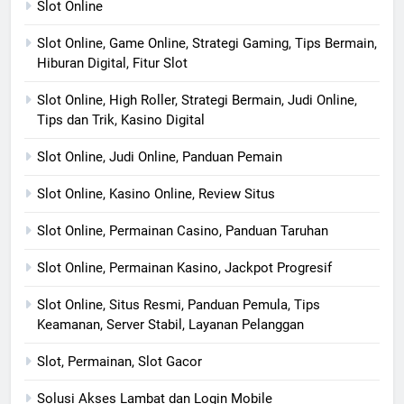
Slot Online
Slot Online, Game Online, Strategi Gaming, Tips Bermain,
Hiburan Digital, Fitur Slot
Slot Online, High Roller, Strategi Bermain, Judi Online,
Tips dan Trik, Kasino Digital
Slot Online, Judi Online, Panduan Pemain
Slot Online, Kasino Online, Review Situs
Slot Online, Permainan Casino, Panduan Taruhan
Slot Online, Permainan Kasino, Jackpot Progresif
Slot Online, Situs Resmi, Panduan Pemula, Tips
Keamanan, Server Stabil, Layanan Pelanggan
Slot, Permainan, Slot Gacor
Solusi Akses Lambat dan Login Mobile