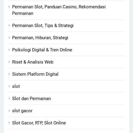
Permainan Slot, Panduan Casino, Rekomendasi
Permainan
Permainan Slot, Tips & Strategi
Permainan, Hiburan, Strategi
Psikologi Digital & Tren Online
Riset & Analisis Web
Sistem Platform Digital
slot
Slot dan Permainan
slot gacor
Slot Gacor, RTP, Slot Online