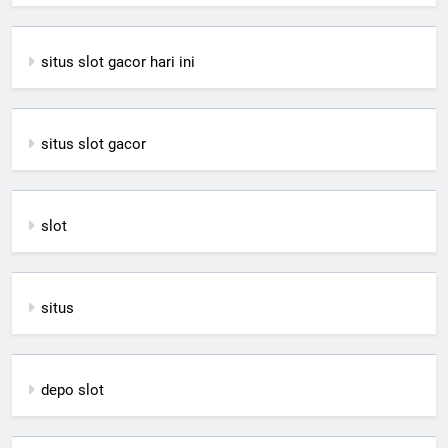
situs slot gacor hari ini
situs slot gacor
slot
situs
depo slot