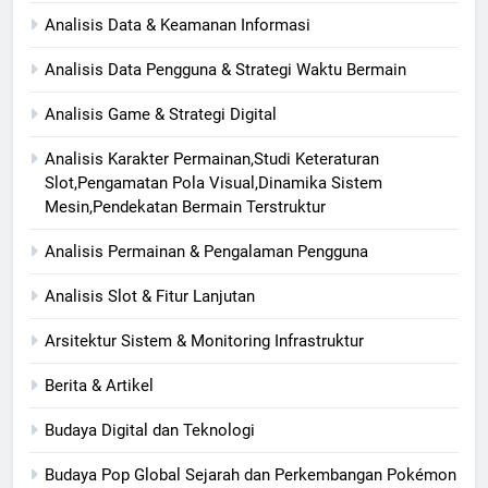
Analisis Data & Keamanan Informasi
Analisis Data Pengguna & Strategi Waktu Bermain
Analisis Game & Strategi Digital
Analisis Karakter Permainan,Studi Keteraturan
Slot,Pengamatan Pola Visual,Dinamika Sistem
Mesin,Pendekatan Bermain Terstruktur
Analisis Permainan & Pengalaman Pengguna
Analisis Slot & Fitur Lanjutan
Arsitektur Sistem & Monitoring Infrastruktur
Berita & Artikel
Budaya Digital dan Teknologi
Budaya Pop Global Sejarah dan Perkembangan Pokémon