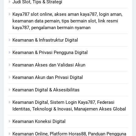
Judi Slot, Tips & Strategi
Kaya787 slot online, akses aman kaya787, login aman,
keamanan data pemain, tips bermain slot, link resmi
kaya787, pengalaman bermain nyaman
Keamanan & Infrastruktur Digital
Keamanan & Privasi Pengguna Digital
Keamanan Akses dan Validasi Akun
Keamanan Akun dan Privasi Digital
Keamanan Digital & Aksesibilitas
Keamanan Digital, Sistem Login Kaya787, Federasi
Identitas, Teknologi & Inovasi, Manajemen Akses Global
Keamanan Koneksi Digital
Keamanan Online, Platform Horas88, Panduan Pengguna