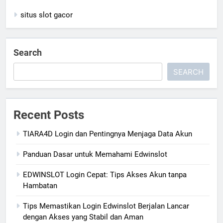
situs slot gacor
Search
SEARCH
Recent Posts
TIARA4D Login dan Pentingnya Menjaga Data Akun
Panduan Dasar untuk Memahami Edwinslot
EDWINSLOT Login Cepat: Tips Akses Akun tanpa
Hambatan
Tips Memastikan Login Edwinslot Berjalan Lancar
dengan Akses yang Stabil dan Aman