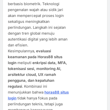
berbasis biometrik. Teknologi
pengenalan wajah atau sidik jari
akan mempercepat proses login
sekaligus meningkatkan
perlindungan. Langkah ini sejalan
dengan tren global menuju
autentikasi digital yang lebih aman
dan efisien.
Kesimpulannya,
evaluasi
keamanan pada Horas88 situs
login
meliputi
enkripsi data, MFA,
tokenisasi sesi, monitoring AI,
arsitektur cloud, UX ramah
pengguna, dan kepatuhan
regulasi
. Kombinasi ini
menunjukkan bahwa
horas88 situs
login
tidak hanya fokus pada
perlindungan teknis, tetapi juga
membangun kepercayaan