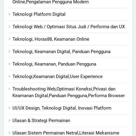
Online,Pengalaman Pengguna Modern
Teknologi Platform Digital
Teknologi Web / Optimasi Situs Judi / Performa dan UX
Teknologi, Horas88, Keamanan Online
Teknologi, Keamanan Digital, Panduan Pengguna
Teknologi, Keamanan, Panduan Pengguna
Teknologi,Keamanan Digital,User Experience
Troubleshooting Web,Optimasi Koneksi,Privasi dan
Keamanan Digital,Panduan Pengguna,Performa Browser
UI/UX Design, Teknologi Digital, Inovasi Platform
Ulasan & Strategi Permainan
Ulasan Sistem Permainan Netral,Literasi Mekanisme