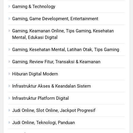
Gaming & Technology
Gaming, Game Development, Entertainment
Gaming, Keamanan Online, Tips Gaming, Kesehatan
Mental, Edukasi Digital
Gaming, Kesehatan Mental, Latihan Otak, Tips Gaming
Gaming, Review Fitur, Transaksi & Keamanan
Hiburan Digital Modern
Infrastruktur Akses & Keandalan Sistem
Infrastruktur Platform Digital
Judi Online, Slot Online, Jackpot Progresif
Judi Online, Teknologi, Panduan