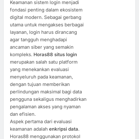
Keamanan sistem login menjadi
fondasi penting dalam ekosistem
digital modern. Sebagai gerbang
utama untuk mengakses berbagai
layanan, login harus dirancang
agar tangguh menghadapi
ancaman siber yang semakin
kompleks.
Horas88 situs login
merupakan salah satu platform
yang menekankan evaluasi
menyeluruh pada keamanan,
dengan tujuan memberikan
perlindungan maksimal bagi data
pengguna sekaligus menghadirkan
pengalaman akses yang nyaman
dan efisien.
Aspek pertama dari evaluasi
keamanan adalah
enkripsi data
.
Horas88 menggunakan protokol