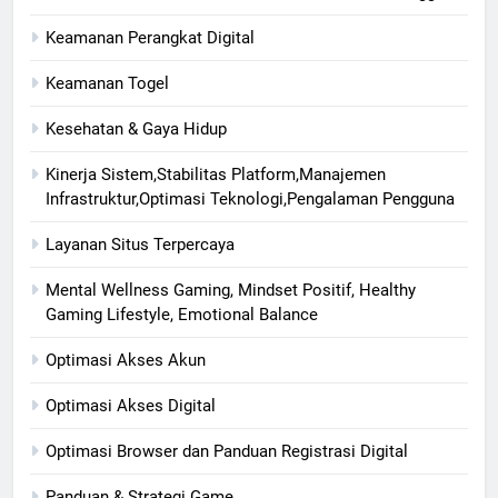
Keamanan Perangkat Digital
Keamanan Togel
Kesehatan & Gaya Hidup
Kinerja Sistem,Stabilitas Platform,Manajemen
Infrastruktur,Optimasi Teknologi,Pengalaman Pengguna
Layanan Situs Terpercaya
Mental Wellness Gaming, Mindset Positif, Healthy
Gaming Lifestyle, Emotional Balance
Optimasi Akses Akun
Optimasi Akses Digital
Optimasi Browser dan Panduan Registrasi Digital
Panduan & Strategi Game