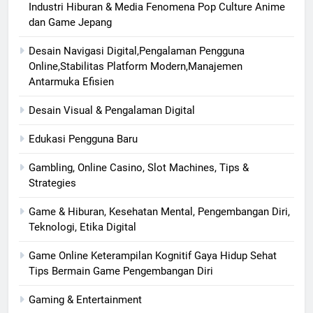
Industri Hiburan & Media Fenomena Pop Culture Anime
dan Game Jepang
Desain Navigasi Digital,Pengalaman Pengguna
Online,Stabilitas Platform Modern,Manajemen
Antarmuka Efisien
Desain Visual & Pengalaman Digital
Edukasi Pengguna Baru
Gambling, Online Casino, Slot Machines, Tips &
Strategies
Game & Hiburan, Kesehatan Mental, Pengembangan Diri,
Teknologi, Etika Digital
Game Online Keterampilan Kognitif Gaya Hidup Sehat
Tips Bermain Game Pengembangan Diri
Gaming & Entertainment