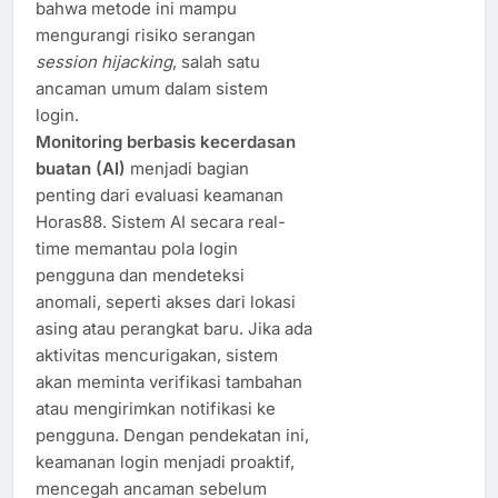
bahwa metode ini mampu
mengurangi risiko serangan
session hijacking
, salah satu
ancaman umum dalam sistem
login.
Monitoring berbasis kecerdasan
buatan (AI)
menjadi bagian
penting dari evaluasi keamanan
Horas88. Sistem AI secara real-
time memantau pola login
pengguna dan mendeteksi
anomali, seperti akses dari lokasi
asing atau perangkat baru. Jika ada
aktivitas mencurigakan, sistem
akan meminta verifikasi tambahan
atau mengirimkan notifikasi ke
pengguna. Dengan pendekatan ini,
keamanan login menjadi proaktif,
mencegah ancaman sebelum