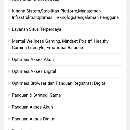
Kinerja Sistem,Stabilitas Platform,Manajemen
Infrastruktur,Optimasi Teknologi,Pengalaman Pengguna
Layanan Situs Terpercaya
Mental Wellness Gaming, Mindset Positif, Healthy
Gaming Lifestyle, Emotional Balance
Optimasi Akses Akun
Optimasi Akses Digital
Optimasi Browser dan Panduan Registrasi Digital
Panduan & Strategi Game
Panduan Akses Akun
Panduan Akses Digital