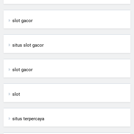
slot gacor
situs slot gacor
slot gacor
slot
situs terpercaya