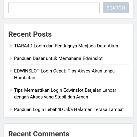
SEARCH
Recent Posts
TIARA4D Login dan Pentingnya Menjaga Data Akun
Panduan Dasar untuk Memahami Edwinslot
EDWINSLOT Login Cepat: Tips Akses Akun tanpa
Hambatan
Tips Memastikan Login Edwinslot Berjalan Lancar
dengan Akses yang Stabil dan Aman
Panduan Login Lebah4D Jika Halaman Terasa Lambat
Recent Comments