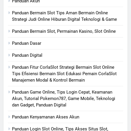
Panduan Akun
Panduan Bermain Slot Tips Aman Bermain Online
Strategi Judi Online Hiburan Digital Teknologi & Game
Panduan Bermain Slot, Permainan Kasino, Slot Online
Panduan Dasar
Panduan Digital
Panduan Fitur CorlaSlot Strategi Bermain Slot Online
Tips Efisiensi Bermain Slot Edukasi Pemain CorlaSlot
Manajemen Modal & Kontrol Bermain
Panduan Game Online, Tips Login Cepat, Keamanan
Akun, Tutorial Pokemon787, Game Mobile, Teknologi
dan Gadget, Panduan Digital
Panduan Kenyamanan Akses Akun
Panduan Login Slot Online, Tips Akses Situs Slot,