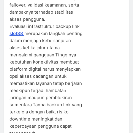
failover, validasi keamanan, serta
dampaknya terhadap stabilitas
akses pengguna.
Evaluasi infrastruktur backup link
slot88
merupakan langkah penting
dalam menjaga keberlanjutan
akses ketika jalur utama
mengalami gangguan.Tingginya
kebutuhan konektivitas membuat
platform digital harus menyiapkan
opsi akses cadangan untuk
memastikan layanan tetap berjalan
meskipun terjadi hambatan
jaringan maupun pemblokiran
sementara.Tanpa backup link yang
terkelola dengan baik, risiko
downtime meningkat dan
kepercayaan pengguna dapat