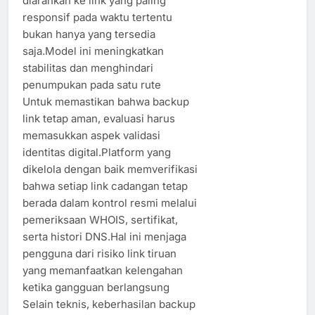
diarahkan ke link yang paling
responsif pada waktu tertentu
bukan hanya yang tersedia
saja.Model ini meningkatkan
stabilitas dan menghindari
penumpukan pada satu rute
Untuk memastikan bahwa backup
link tetap aman, evaluasi harus
memasukkan aspek validasi
identitas digital.Platform yang
dikelola dengan baik memverifikasi
bahwa setiap link cadangan tetap
berada dalam kontrol resmi melalui
pemeriksaan WHOIS, sertifikat,
serta histori DNS.Hal ini menjaga
pengguna dari risiko link tiruan
yang memanfaatkan kelengahan
ketika gangguan berlangsung
Selain teknis, keberhasilan backup