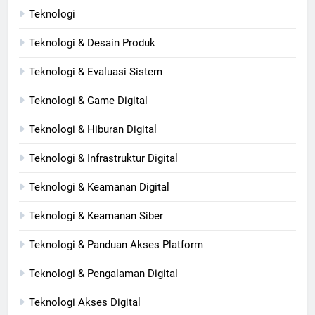
Teknologi
Teknologi & Desain Produk
Teknologi & Evaluasi Sistem
Teknologi & Game Digital
Teknologi & Hiburan Digital
Teknologi & Infrastruktur Digital
Teknologi & Keamanan Digital
Teknologi & Keamanan Siber
Teknologi & Panduan Akses Platform
Teknologi & Pengalaman Digital
Teknologi Akses Digital