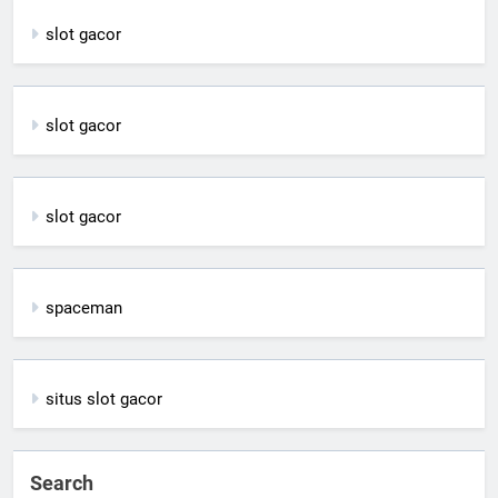
slot gacor
slot gacor
slot gacor
spaceman
situs slot gacor
Search