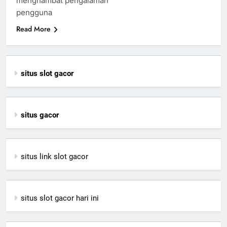
menghambat pengalaman
pengguna
Read More
situs slot gacor
situs gacor
situs link slot gacor
situs slot gacor hari ini