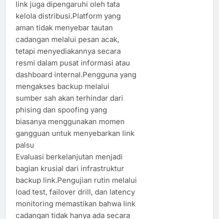
link juga dipengaruhi oleh tata
kelola distribusi.Platform yang
aman tidak menyebar tautan
cadangan melalui pesan acak,
tetapi menyediakannya secara
resmi dalam pusat informasi atau
dashboard internal.Pengguna yang
mengakses backup melalui
sumber sah akan terhindar dari
phising dan spoofing yang
biasanya menggunakan momen
gangguan untuk menyebarkan link
palsu
Evaluasi berkelanjutan menjadi
bagian krusial dari infrastruktur
backup link.Pengujian rutin melalui
load test, failover drill, dan latency
monitoring memastikan bahwa link
cadangan tidak hanya ada secara