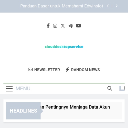
Skip
EDWINSLOT Login Cepat: Tips Akses Akun tanpa
to
Hambatan
content
Tips Memastikan Login Edwinslot Berjalan
Lancar dengan Akses yang Stabil dan Aman
TIARA4D Login dan Pentingnya Menjaga Data
Akun
Panduan Dasar untuk Memahami Edwinslot
EDWINSLOT Login Cepat: Tips Akses Akun tanpa
Hambatan
Cloud Desktop
Nikmati Akses Desktop Berbasis Awan Yang
Tips Memastikan Login Edwinslot Berjalan
NEWSLETTER
RANDOM NEWS
Service
Lancar dengan Akses yang Stabil dan Aman
Cepat Dan Aman Dari Cloud Desktop
Service.
MENU
IARA4D Login dan Pentingnya Menjaga Data Akun
Pandu
HEADLINES
Weeks Ago
1 Mont