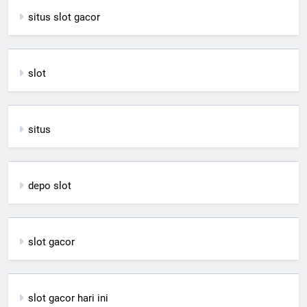
situs slot gacor
slot
situs
depo slot
slot gacor
slot gacor hari ini