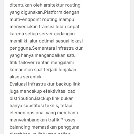
ditentukan oleh arsitektur routing
yang digunakan.Platform dengan
multi-endpoint routing mampu
menyediakan transisi lebih cepat
karena setiap server cadangan
memiliki jalur optimal sesuai lokasi
pengguna.Sementara infrastruktur
yang hanya mengandalkan satu
titik failover rentan mengalami
kemacetan saat terjadi lonjakan
akses serentak
Evaluasi infrastruktur backup link
juga mencakup efektivitas load
distribution.Backup link bukan
hanya substitusi teknis, tetapi
elemen opsional yang membantu
menyeimbangkan trafik.Proses
balancing memastikan pengguna