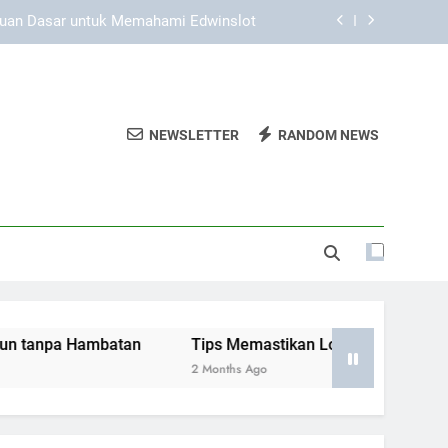
uan Dasar untuk Memahami Edwinslot
at: Tips Akses Akun tanpa Hambatan
ar dengan Akses yang Stabil dan Aman
NEWSLETTER
RANDOM NEWS
in dan Pentingnya Menjaga Data Akun
uan Dasar untuk Memahami Edwinslot
esktop Service.
at: Tips Akses Akun tanpa Hambatan
ar dengan Akses yang Stabil dan Aman
ambatan
Tips Memastikan Login Edwinslot Berjalan Lan
2 Months Ago