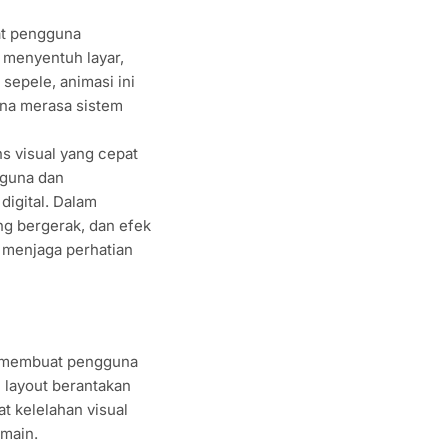
aat pengguna
, menyentuh layar,
 sepele, animasi ini
na merasa sistem
s visual yang cepat
gguna dan
igital. Dalam
ng bergerak, dan efek
 menjaga perhatian
ik membuat pengguna
 layout berantakan
t kelelahan visual
main.