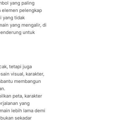
mbol yang paling
ra elemen pelengkap
i yang tidak
ain yang mengalir, di
 cenderung untuk
ak, tetapi juga
ain visual, karakter,
membantu membangun
an.
lkan peta, karakter
erjalanan yang
main lebih lama demi
, bukan sekadar