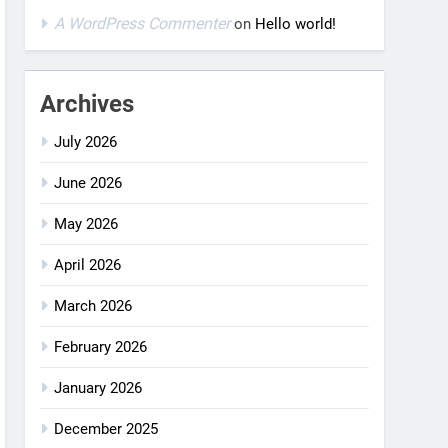
A WordPress Commenter
on
Hello world!
Archives
July 2026
June 2026
May 2026
April 2026
March 2026
February 2026
January 2026
December 2025