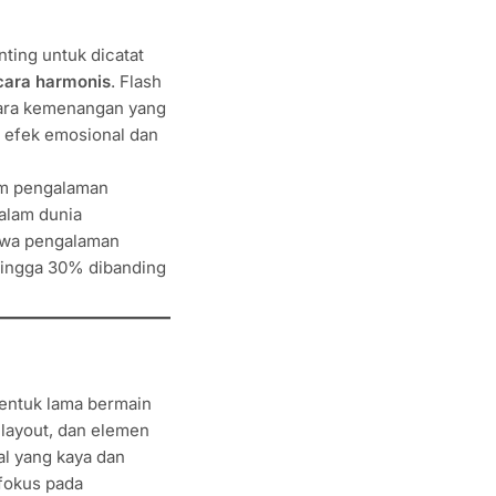
nting untuk dicatat
ecara harmonis
. Flash
uara kemenangan yang
 efek emosional dan
am pengalaman
alam dunia
ahwa pengalaman
hingga 30% dibanding
entuk lama bermain
, layout, dan elemen
al yang kaya dan
fokus pada