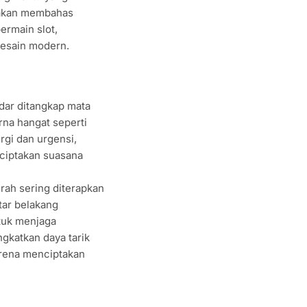
i akan membahas
ermain slot,
desain modern.
dar ditangkap mata
na hangat seperti
rgi dan urgensi,
ciptakan suasana
rah sering diterapkan
tar belakang
tuk menjaga
gkatkan daya tarik
arena menciptakan