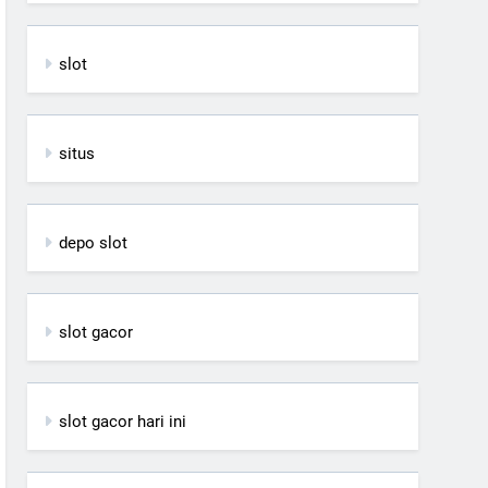
slot
situs
depo slot
slot gacor
slot gacor hari ini