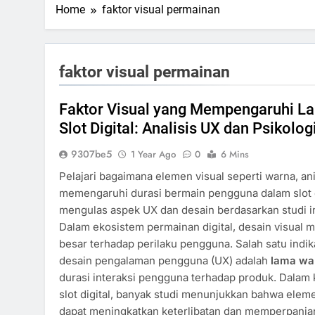
Home
faktor visual permainan
faktor visual permainan
Faktor Visual yang Mempengaruhi L
Slot Digital: Analisis UX dan Psikolog
9307be5
1 Year Ago
0
6 Mins
Pelajari bagaimana elemen visual seperti warna, an
memengaruhi durasi bermain pengguna dalam slot dig
mengulas aspek UX dan desain berdasarkan studi int
Dalam ekosistem permainan digital, desain visual 
besar terhadap perilaku pengguna. Salah satu indik
desain pengalaman pengguna (UX) adalah
lama wa
durasi interaksi pengguna terhadap produk. Dalam
slot digital, banyak studi menunjukkan bahwa eleme
dapat meningkatkan keterlibatan dan memperpanja