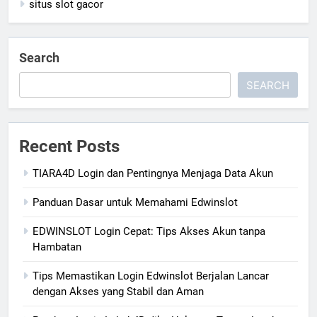
situs slot gacor
Search
SEARCH
Recent Posts
TIARA4D Login dan Pentingnya Menjaga Data Akun
Panduan Dasar untuk Memahami Edwinslot
EDWINSLOT Login Cepat: Tips Akses Akun tanpa
Hambatan
Tips Memastikan Login Edwinslot Berjalan Lancar
dengan Akses yang Stabil dan Aman