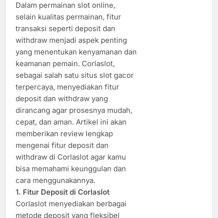
Dalam permainan slot online,
selain kualitas permainan, fitur
transaksi seperti deposit dan
withdraw menjadi aspek penting
yang menentukan kenyamanan dan
keamanan pemain. Corlaslot,
sebagai salah satu situs slot gacor
terpercaya, menyediakan fitur
deposit dan withdraw yang
dirancang agar prosesnya mudah,
cepat, dan aman. Artikel ini akan
memberikan review lengkap
mengenai fitur deposit dan
withdraw di Corlaslot agar kamu
bisa memahami keunggulan dan
cara menggunakannya.
1. Fitur Deposit di Corlaslot
Corlaslot menyediakan berbagai
metode deposit yang fleksibel