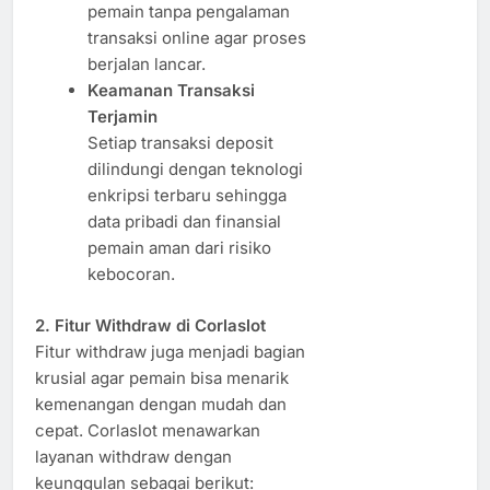
pemain tanpa pengalaman
transaksi online agar proses
berjalan lancar.
Keamanan Transaksi
Terjamin
Setiap transaksi deposit
dilindungi dengan teknologi
enkripsi terbaru sehingga
data pribadi dan finansial
pemain aman dari risiko
kebocoran.
2. Fitur Withdraw di Corlaslot
Fitur withdraw juga menjadi bagian
krusial agar pemain bisa menarik
kemenangan dengan mudah dan
cepat. Corlaslot menawarkan
layanan withdraw dengan
keunggulan sebagai berikut: