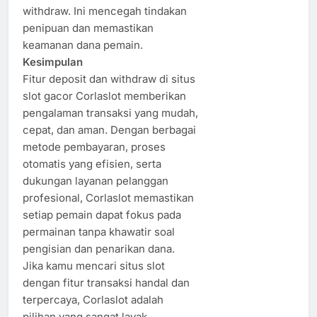
withdraw. Ini mencegah tindakan
penipuan dan memastikan
keamanan dana pemain.
Kesimpulan
Fitur deposit dan withdraw di situs
slot gacor Corlaslot memberikan
pengalaman transaksi yang mudah,
cepat, dan aman. Dengan berbagai
metode pembayaran, proses
otomatis yang efisien, serta
dukungan layanan pelanggan
profesional, Corlaslot memastikan
setiap pemain dapat fokus pada
permainan tanpa khawatir soal
pengisian dan penarikan dana.
Jika kamu mencari situs slot
dengan fitur transaksi handal dan
terpercaya, Corlaslot adalah
pilihan yang sangat layak