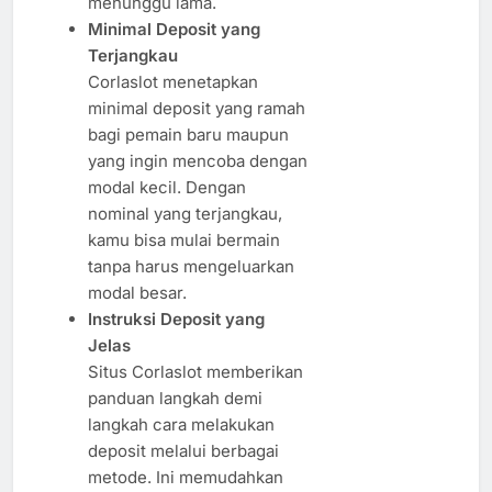
menunggu lama.
Minimal Deposit yang
Terjangkau
Corlaslot menetapkan
minimal deposit yang ramah
bagi pemain baru maupun
yang ingin mencoba dengan
modal kecil. Dengan
nominal yang terjangkau,
kamu bisa mulai bermain
tanpa harus mengeluarkan
modal besar.
Instruksi Deposit yang
Jelas
Situs Corlaslot memberikan
panduan langkah demi
langkah cara melakukan
deposit melalui berbagai
metode. Ini memudahkan