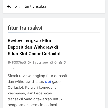
Home
fitur transaksi
fitur transaksi
Review Lengkap Fitur
Deposit dan Withdraw di
Situs Slot Gacor Corlaslot
9307be5
1 year ago
0
5
mins
Simak review lengkap fitur deposit
dan withdraw di situs
slot
gacor
Corlaslot. Pelajari kemudahan,
keamanan, dan kecepatan
transaksi yang ditawarkan untuk
pengalaman bermain optimal.