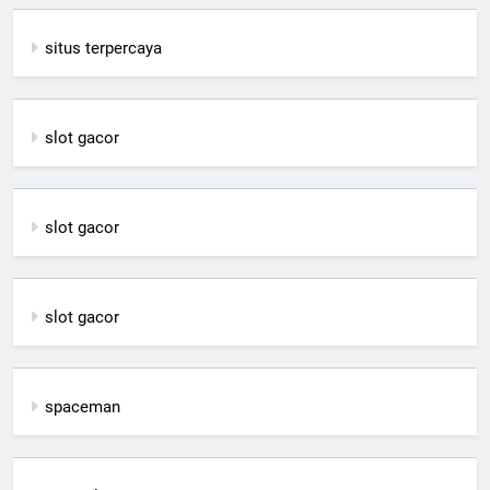
situs terpercaya
slot gacor
slot gacor
slot gacor
spaceman