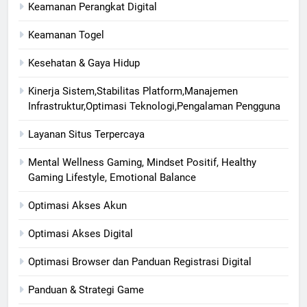
Keamanan Perangkat Digital
Keamanan Togel
Kesehatan & Gaya Hidup
Kinerja Sistem,Stabilitas Platform,Manajemen
Infrastruktur,Optimasi Teknologi,Pengalaman Pengguna
Layanan Situs Terpercaya
Mental Wellness Gaming, Mindset Positif, Healthy
Gaming Lifestyle, Emotional Balance
Optimasi Akses Akun
Optimasi Akses Digital
Optimasi Browser dan Panduan Registrasi Digital
Panduan & Strategi Game