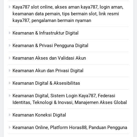
Kaya787 slot online, akses aman kaya787, login aman,
keamanan data pemain, tips bermain slot, link resmi
kaya787, pengalaman bermain nyaman
Keamanan & Infrastruktur Digital
Keamanan & Privasi Pengguna Digital
Keamanan Akses dan Validasi Akun
Keamanan Akun dan Privasi Digital
Keamanan Digital & Aksesibilitas
Keamanan Digital, Sistem Login Kaya787, Federasi
Identitas, Teknologi & Inovasi, Manajemen Akses Global
Keamanan Koneksi Digital
Keamanan Online, Platform Horas88, Panduan Pengguna