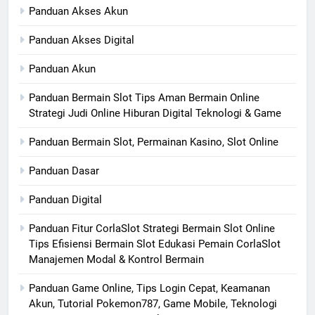
Panduan Akses Akun
Panduan Akses Digital
Panduan Akun
Panduan Bermain Slot Tips Aman Bermain Online
Strategi Judi Online Hiburan Digital Teknologi & Game
Panduan Bermain Slot, Permainan Kasino, Slot Online
Panduan Dasar
Panduan Digital
Panduan Fitur CorlaSlot Strategi Bermain Slot Online
Tips Efisiensi Bermain Slot Edukasi Pemain CorlaSlot
Manajemen Modal & Kontrol Bermain
Panduan Game Online, Tips Login Cepat, Keamanan
Akun, Tutorial Pokemon787, Game Mobile, Teknologi