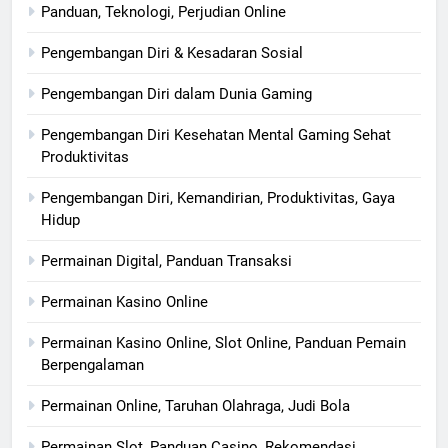
Panduan, Teknologi, Perjudian Online
Pengembangan Diri & Kesadaran Sosial
Pengembangan Diri dalam Dunia Gaming
Pengembangan Diri Kesehatan Mental Gaming Sehat
Produktivitas
Pengembangan Diri, Kemandirian, Produktivitas, Gaya
Hidup
Permainan Digital, Panduan Transaksi
Permainan Kasino Online
Permainan Kasino Online, Slot Online, Panduan Pemain
Berpengalaman
Permainan Online, Taruhan Olahraga, Judi Bola
Permainan Slot, Panduan Casino, Rekomendasi