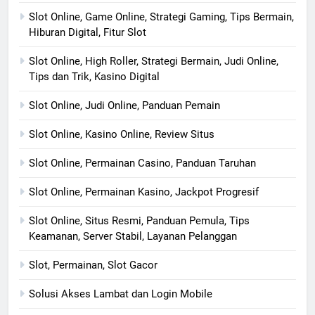
Slot Online, Game Online, Strategi Gaming, Tips Bermain,
Hiburan Digital, Fitur Slot
Slot Online, High Roller, Strategi Bermain, Judi Online,
Tips dan Trik, Kasino Digital
Slot Online, Judi Online, Panduan Pemain
Slot Online, Kasino Online, Review Situs
Slot Online, Permainan Casino, Panduan Taruhan
Slot Online, Permainan Kasino, Jackpot Progresif
Slot Online, Situs Resmi, Panduan Pemula, Tips
Keamanan, Server Stabil, Layanan Pelanggan
Slot, Permainan, Slot Gacor
Solusi Akses Lambat dan Login Mobile